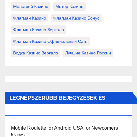
Мелстрой Казино
Мотор Казино
Флагман Казино
Флагман Казино Бонус
Флагман Казино Зеркало
Флагман Казино Официальный Сайт
Водка Казино Зеркало
Лучшие Казино России
LEGNÉPSZERŰBB BEJEGYZÉSEK ÉS
OLDALAK
Mobile Roulette for Android USA for Newcomers
5 views