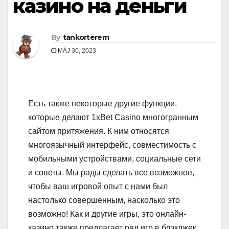
казино на деньги
By
tankorterem
MÁJ 30, 2023
Есть также некоторые другие функции,
которые делают 1xBet Casino многогранным
сайтом притяжения. К ним относятся
многоязычный интерфейс, совместимость с
мобильными устройствами, социальные сети
и советы. Мы рады сделать все возможное,
чтобы ваш игровой опыт с нами был
настолько совершенным, насколько это
возможно! Как и другие игры, это онлайн-
казино также предлагает ряд игр в блэкджек