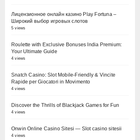
Лицензионное онлайн казино Play Fortuna –
Широкий выбор игровых слотов
5 views
Roulette with Exclusive Bonuses India Premium:
Your Ultimate Guide
4 views
Snatch Casino: Slot Mobile‑Friendly & Vincite
Rapide per Giocatori in Movimento
4 views
Discover the Thrills of Blackjack Games for Fun
4 views
Onwin Online Casino Sitesi — Slot casino sitesii
4 views