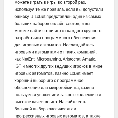
можете играть в игры во второй раз,
используя те же правила, если вы допустили
ошибку. В 1xBet представлен один из самых
больших наборов онлайн-слотов, и вы
можете найти сотни игр от каждого крупного
разработчика программного обеспечения
для игровых автоматов. Наслаждайтесь
игровыми автоматами от таких компаний,
как NetEnt, Microgaming, Aristocrat, Amatic,
IGT и многих других ведущих игроков в мире
игровых автоматов. Казино 1xBet имеет
хороший выбор игр с программное
обеспечение для микрогейминга, казино
пользуется уважением за свою коллекцию и
высокое качество игр. На сайте есть
большой выбор классических и
прогрессивных игровых автоматов, а также