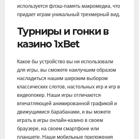
используется флэш-память макромедиа, что
придает играм уникальный трехмерный вид.
Турниры и гонки в
казино 1xBet
Какое бы устройство вы ни использовали
для игры, вы сможете наилучшим образом
насладиться нашим широким выбором
классических слотов, настольных игр и игр в
видеопокер. Наши игры отличаются
впечатляющей анимированной графикой и
движущимися барабанами, и вы можете
играть в игры онлайн-казино в своем
браузере, на своем смартфоне или
планшете. Наши мобильные приложения