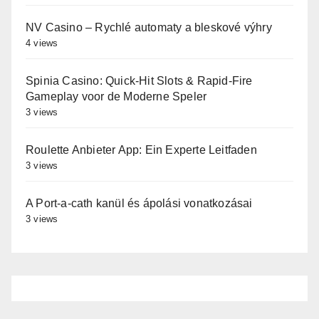
NV Casino – Rychlé automaty a bleskové výhry
4 views
Spinia Casino: Quick‑Hit Slots & Rapid‑Fire
Gameplay voor de Moderne Speler
3 views
Roulette Anbieter App: Ein Experte Leitfaden
3 views
A Port-a-cath kanül és ápolási vonatkozásai
3 views