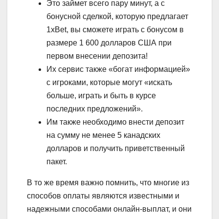
Это займет всего пару минут, а с
бонусной сделкой, которую предлагает
1xBet, вы сможете играть с бонусом в
размере 1 600 долларов США при
первом внесении депозита!
Их сервис также «богат информацией»
с игроками, которые могут «искать
больше, играть и быть в курсе
последних предложений».
Им также необходимо внести депозит
на сумму не менее 5 канадских
долларов и получить приветственный
пакет.
В то же время важно помнить, что многие из
способов оплаты являются известными и
надежными способами онлайн-выплат, и они