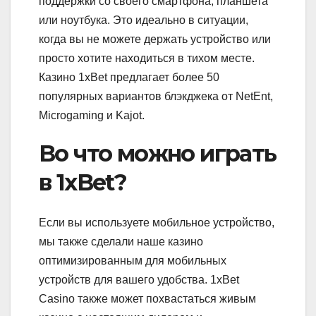
поддержки со своего смартфона, планшета
или ноутбука. Это идеально в ситуации,
когда вы не можете держать устройство или
просто хотите находиться в тихом месте.
Казино 1xBet предлагает более 50
популярных вариантов блэкджека от NetEnt,
Microgaming и Kajot.
Во что можно играть
в 1xBet?
Если вы используете мобильное устройство,
мы также сделали наше казино
оптимизированным для мобильных
устройств для вашего удобства. 1xBet
Casino также может похвастаться живым