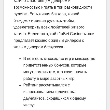
казино с настоящим дилером и
возможностью играть в три разновидности
рулетки. Есть живая баккара, живой
блэкджек и живая рулетка, чтобы
удовлетворить всех любителей живого
казино. Более того, сайт 1xBet Casino также
предлагает казино с живым дилером с
живым дилером блэкджека.
В нем есть множество игр и множество
приветственных бонусов, которые
могут помочь тем, кто хочет начать
работу в мире азартных игр.
Рейтинг рассчитывался с
использованием количества
даунлайтов, сходящихся к одному
числу.