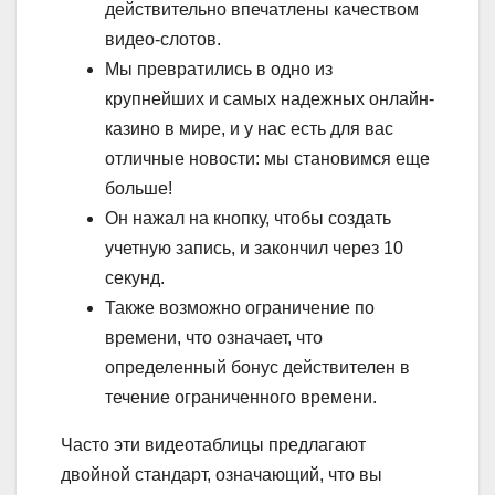
действительно впечатлены качеством
видео-слотов.
Мы превратились в одно из
крупнейших и самых надежных онлайн-
казино в мире, и у нас есть для вас
отличные новости: мы становимся еще
больше!
Он нажал на кнопку, чтобы создать
учетную запись, и закончил через 10
секунд.
Также возможно ограничение по
времени, что означает, что
определенный бонус действителен в
течение ограниченного времени.
Часто эти видеотаблицы предлагают
двойной стандарт, означающий, что вы