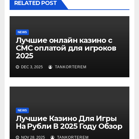
RELATED POST
NEWS
Лучшие онлайн казино с
СМС оплатой для игроков
2025
DEC 3, 2025
TANKORTEREM
NEWS
Лучшие Казино Для Игры
На Рубли В 2025 Году Обзор
NOV 28, 2025
TANKORTEREM