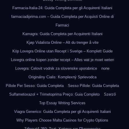
Farmacia-Italia-24: Guida Completa per gli Acquirenti Italiani
farmaciadiprima.com – Guida Completa per Acquisti Online di
Farmaci
Kamagra: Guida Completa per Acquirenti Italiani
Kjøp Vidalista Online – Alt du trenger å vite
Köp Lovegra Online utan Recept i Sverige – Komplett Guide
Lovegra online kopen zonder recept – Alles wat je moet weten
Lovegra: Celovit vodnik za slovenske uporabnice
none
Originálny Cialis: Komplexný Sprievodca
Pillole Per Sesso: Guida Completa
Sesso Pillole: Guida Completa
Sulfametoxazol + Trimetoprima Preço: Guia Completo
Szerző
Top Essay Writing Services
Viagra Generico: Guida Completa per gli Acquirenti Italiani
Why Players Choose Malta Casinos for Crypto Options
Ζιθρομάξ 250: Τιμή, Χρήσεις και Πληροφορίες