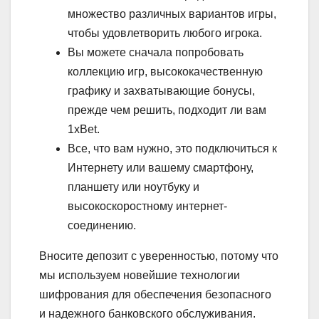
множество различных вариантов игры,
чтобы удовлетворить любого игрока.
Вы можете сначала попробовать
коллекцию игр, высококачественную
графику и захватывающие бонусы,
прежде чем решить, подходит ли вам
1xBet.
Все, что вам нужно, это подключиться к
Интернету или вашему смартфону,
планшету или ноутбуку и
высокоскоростному интернет-
соединению.
Вносите депозит с уверенностью, потому что
мы используем новейшие технологии
шифрования для обеспечения безопасного
и надежного банковского обслуживания.