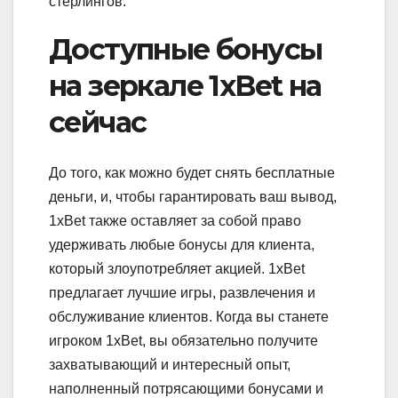
стерлингов.
Доступные бонусы
на зеркале 1xBet на
сейчас
До того, как можно будет снять бесплатные
деньги, и, чтобы гарантировать ваш вывод,
1xBet также оставляет за собой право
удерживать любые бонусы для клиента,
который злоупотребляет акцией. 1xBet
предлагает лучшие игры, развлечения и
обслуживание клиентов. Когда вы станете
игроком 1xBet, вы обязательно получите
захватывающий и интересный опыт,
наполненный потрясающими бонусами и