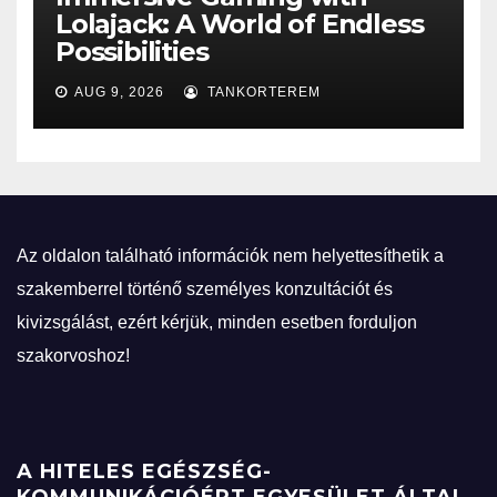
Lolajack: A World of Endless
Possibilities
AUG 9, 2026
TANKORTEREM
Az oldalon található információk nem helyettesíthetik a
szakemberrel történő személyes konzultációt és
kivizsgálást, ezért kérjük, minden esetben forduljon
szakorvoshoz!
A HITELES EGÉSZSÉG-
KOMMUNIKÁCIÓÉRT EGYESÜLET ÁLTAL