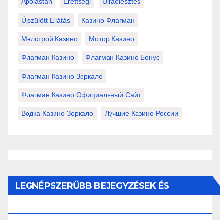
Ápolástan
Érettségi
Újraélesztés
Újszülött Ellátás
Казино Флагман
Мелстрой Казино
Мотор Казино
Флагман Казино
Флагман Казино Бонус
Флагман Казино Зеркало
Флагман Казино Официальный Сайт
Водка Казино Зеркало
Лучшие Казино России
LEGNÉPSZERŰBB BEJEGYZÉSEK ÉS
OLDALAK