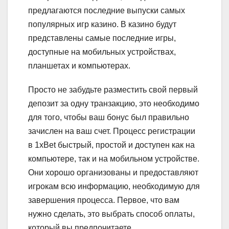
предлагаются последние выпуски самых
популярных игр казино. В казино будут
представлены самые последние игры,
доступные на мобильных устройствах,
планшетах и ​​компьютерах.
Просто не забудьте разместить свой первый
депозит за одну транзакцию, это необходимо
для того, чтобы ваш бонус был правильно
зачислен на ваш счет. Процесс регистрации
в 1xBet быстрый, простой и доступен как на
компьютере, так и на мобильном устройстве.
Они хорошо организованы и предоставляют
игрокам всю информацию, необходимую для
завершения процесса. Первое, что вам
нужно сделать, это выбрать способ оплаты,
который вы предпочитаете.