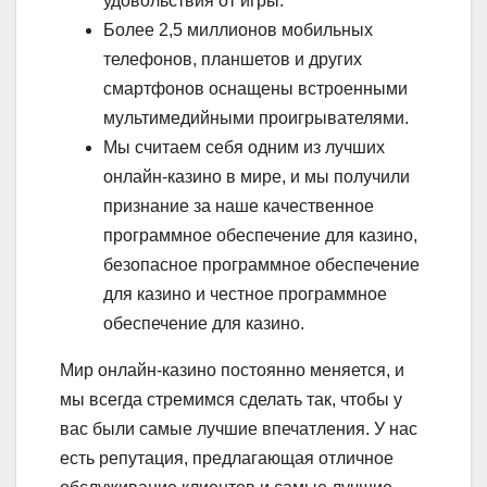
удовольствия от игры.
Более 2,5 миллионов мобильных
телефонов, планшетов и других
смартфонов оснащены встроенными
мультимедийными проигрывателями.
Мы считаем себя одним из лучших
онлайн-казино в мире, и мы получили
признание за наше качественное
программное обеспечение для казино,
безопасное программное обеспечение
для казино и честное программное
обеспечение для казино.
Мир онлайн-казино постоянно меняется, и
мы всегда стремимся сделать так, чтобы у
вас были самые лучшие впечатления. У нас
есть репутация, предлагающая отличное