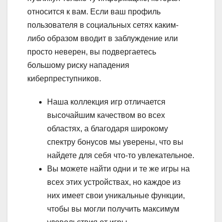
относится к вам. Если ваш профиль
пользователя в социальных сетях каким-
либо образом вводит в заблуждение или
просто неверен, вы подвергаетесь
большому риску нападения
киберпреступников.
Наша коллекция игр отличается
высочайшим качеством во всех
областях, а благодаря широкому
спектру бонусов мы уверены, что вы
найдете для себя что-то увлекательное.
Вы можете найти одни и те же игры на
всех этих устройствах, но каждое из
них имеет свои уникальные функции,
чтобы вы могли получить максимум