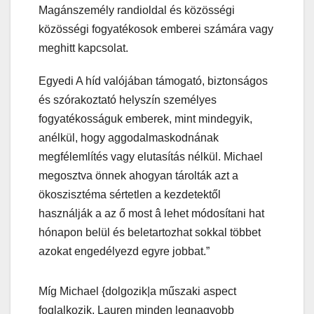
Magánszemély randioldal és közösségi
közösségi fogyatékosok emberei számára vagy
meghitt kapcsolat.
Egyedi A híd valójában támogató, biztonságos
és szórakoztató helyszín személyes
fogyatékosságuk emberek, mint mindegyik,
anélkül, hogy aggodalmaskodnának
megfélemlítés vagy elutasítás nélkül. Michael
megosztva önnek ahogyan tárolták azt a
ökoszisztéma sértetlen a kezdetektől
használják a az ő most â lehet módosítani hat
hónapon belül és beletartozhat sokkal többet
azokat engedélyezd egyre jobbat.”
Míg Michael {dolgozik|a műszaki aspect
foglalkozik, Lauren minden legnagyobb