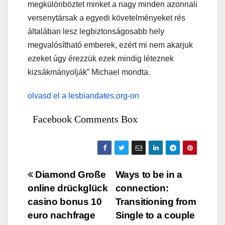
megkülönböztet minket a nagy minden azonnali
versenytársak a egyedi követelményeket rés
általában lesz legbiztonságosabb hely
megvalósítható emberek, ezért mi nem akarjuk
ezeket úgy érezzük ezek mindig léteznek
kizsákmányolják” Michael mondta.
olvasd el a lesbiandates.org-on
Facebook Comments Box
Bejegyzés
Diamond Große
Ways to be in a
online drückglück
connection:
navigáció
casino bonus 10
Transitioning from
euro nachfrage
Single to a couple