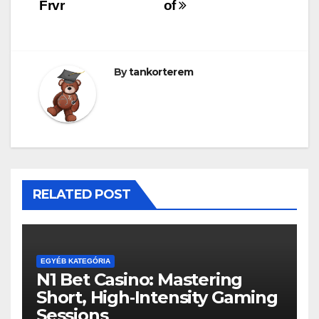
Frvr
of
By
tankorterem
RELATED POST
EGYÉB KATEGÓRIA
N1 Bet Casino: Mastering
Short, High‑Intensity Gaming
Sessions