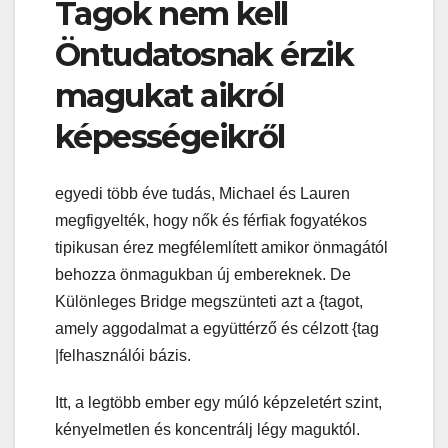
Tagok nem kell
Öntudatosnak érzik
magukat aikról
képességeikről
egyedi több éve tudás, Michael és Lauren
megfigyelték, hogy nők és férfiak fogyatékos
tipikusan érez megfélemlített amikor önmagától
behozza önmagukban új embereknek. De
Különleges Bridge megszünteti azt a {tagot,
amely aggodalmat a együttérző és célzott {tag
|felhasználói bázis.
Itt, a legtöbb ember egy múló képzeletért szint,
kényelmetlen és koncentrálj légy maguktól.