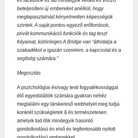
és facebook ez ad mindegyik védett és vonzó
beteljesíteni új embereket anélkül, hogy
megtapasztalnád kényelmetlen képességük
szintek. A saját pontos egyező erőforrások,
privát kommunikáció funkciók és tag teszt
folyamat, különleges A Bridge van “áthidalja a
szakadékot a igazán szerelem, a kapcsolat és a
segítség számára.”
Megosztás
A pszichológiai és/vagy testi fogyatékossággal
élő egyedülállók számára gyakran nehéz
megtalálni egy társkereső webhelyet meg tudja
konkrét szükségletek â és természetesen
amelyik tud illik mindegyik hasonló
gondolkodású és első és legfontosabb nyitott
gondolkodású emberekkel.