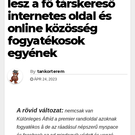
lesz a fő társkereső
internetes oldal és
online közösség
fogyatékosok
egyének
By
tankorterem
ÁPR 24, 2023
A rövid változat:
nemcsak van
Különleges Áthíd a premier randioldal azoknak
fogyatékos â de az ráadásul népszerű myspace