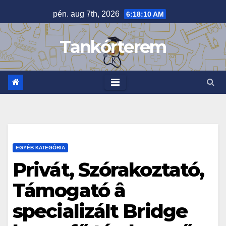
Skip
pén. aug 7th, 2026
6:18:11 AM
to
content
Tankórterem
EGYÉB KATEGÓRIA
Privát, Szórakoztató,
Támogató â
specializált Bridge