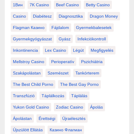
1Вин
7K Casino
Beef Casino
Betty Casino
Casino
Diabétesz
Diagnosztika
Dragon Money
Flagman Казино
Fájdalom
Gyermekbalesetek
Gyermekgyógyászat
Gyász
Infekciókontroll
Inkontinencia
Lex Casino
Légút
Megfigyelés
Mellstroy Casino
Perioperatív
Pszichiátria
Szakápolástan
Szemészet
Tankórterem
The Best Child Porno
The Best Gay Porno
Transzfúzió
Táplálkozás
Táplálás
Yukon Gold Casino
Zodiac Casino
Ápolás
Ápolástan
Érettségi
Újraélesztés
Újszülött Ellátás
Казино Флагман