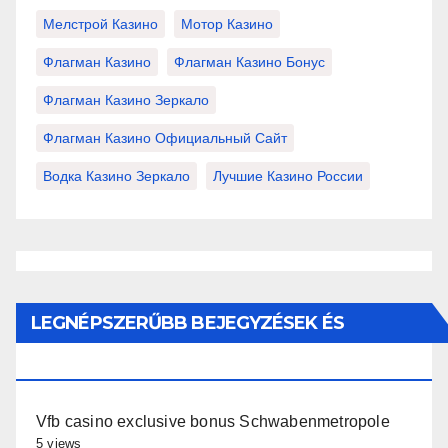
Мелстрой Казино
Мотор Казино
Флагман Казино
Флагман Казино Бонус
Флагман Казино Зеркало
Флагман Казино Официальный Сайт
Водка Казино Зеркало
Лучшие Казино России
LEGNÉPSZERŰBB BEJEGYZÉSEK ÉS
OLDALAK
Vfb casino exclusive bonus Schwabenmetropole
5 views