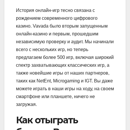
История онлайн-игр тесно связана с
рождением современного цифрового
казино. Vavada было вторым запущенным
онлайн-казино и первым, прошедшим
независимую проверку и аудит. Мы начинали
всего с нескольких игр, но теперь
предлагаем более 500 игр, включая широкий
спектр захватывающих классических игр, а
также новейшие игры от наших партнеров,
таких как NetEnt, Microgaming и IGT. Вы даже
можете играть в наши игры на ходу, на своем
смартфоне или планшете, ничего не
загружая.
Как отыграть