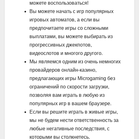
можете воспользоваться!
Вы можете начать с игр популярных
игровых автоматов, а если вы
предпочитаете игры со сложными
выплатами, вы можете выбирать из
прогрессивных джекпотов,
видеослотов и многого другого.
Мы являемся одним из очень немногих
провайдеров онлайн-казино,
предлагающих игры Microgaming без
ограничений по скорости загрузки,
позволяя вам играть в любую из
популярных игр в вашем браузере.
Если вы решите играть в живые игры,
мы не будем нести ответственность за
любые негативные последствия, с
которыми вы столкнетесь.