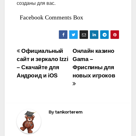
созданы для вас.
Facebook Comments Box
Bejegyzés
Официальный
Онлайн казино
сайт и зеркало Izzi
Gama –
navigáció
– Скачайте для
Фриспины для
Андроид и iOS
новых игроков
By
tankorterem