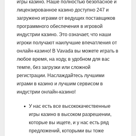
игры казино. Наше полностью безопасное и
лицензированное казино доступно 247 и
загружено играми от ведущих поставщиков
программного обеспечения в игровой
индустрии казино. Это означает, что наши
игроки получают наилучшие впечатления от
онлайн-казино! В Vavada вы можете играть в
любое время, на ходу, в удобном для вас
темпе, без загрузки или сложной
регистрации. Наслаждайтесь лучшими
играми в казино и лучшим сервисом в
индустрии онлайн-казино!
У нас есть все высококачественные
игры казино в высоком разрешении,
которые вы ищете, и у нас есть ряд
предложений, которыми вы тоже