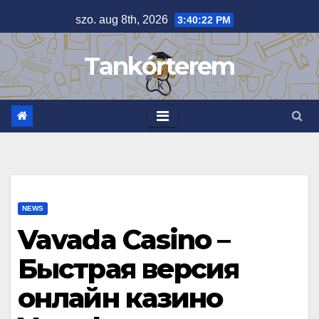
Skip
szo. aug 8th, 2026
3:40:23 PM
to
content
Tankórterem
NEWS
Vavada Casino –
Быстрая версия
онлайн казино