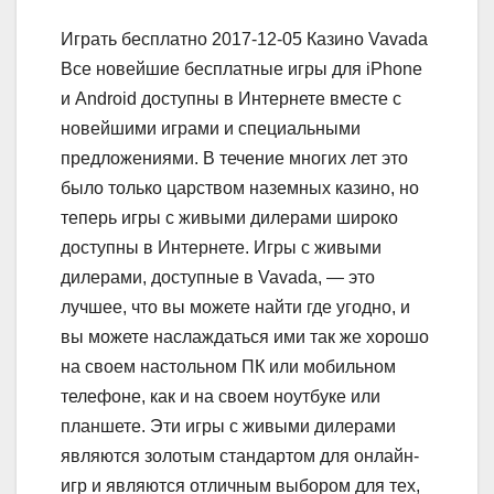
Играть бесплатно 2017-12-05 Казино Vavada
Все новейшие бесплатные игры для iPhone
и Android доступны в Интернете вместе с
новейшими играми и специальными
предложениями. В течение многих лет это
было только царством наземных казино, но
теперь игры с живыми дилерами широко
доступны в Интернете. Игры с живыми
дилерами, доступные в Vavada, — это
лучшее, что вы можете найти где угодно, и
вы можете наслаждаться ими так же хорошо
на своем настольном ПК или мобильном
телефоне, как и на своем ноутбуке или
планшете. Эти игры с живыми дилерами
являются золотым стандартом для онлайн-
игр и являются отличным выбором для тех,