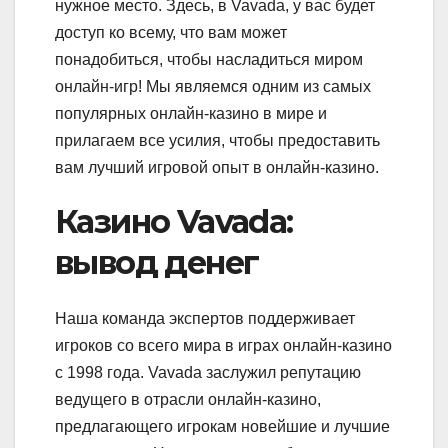
нужное место. Здесь, в Vavada, у вас будет
доступ ко всему, что вам может
понадобиться, чтобы насладиться миром
онлайн-игр! Мы являемся одним из самых
популярных онлайн-казино в мире и
прилагаем все усилия, чтобы предоставить
вам лучший игровой опыт в онлайн-казино.
Казино Vavada:
вывод денег
Наша команда экспертов поддерживает
игроков со всего мира в играх онлайн-казино
с 1998 года. Vavada заслужил репутацию
ведущего в отрасли онлайн-казино,
предлагающего игрокам новейшие и лучшие