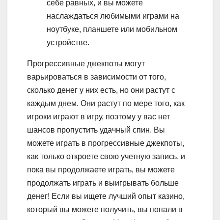
себе равных, и вы можете
наслаждаться любимыми играми на
ноутбуке, планшете или мобильном
устройстве.
Прогрессивные джекпоты могут
варьироваться в зависимости от того,
сколько денег у них есть, но они растут с
каждым днем. Они растут по мере того, как
игроки играют в игру, поэтому у вас нет
шансов пропустить удачный спин. Вы
можете играть в прогрессивные джекпоты,
как только откроете свою учетную запись, и
пока вы продолжаете играть, вы можете
продолжать играть и выигрывать больше
денег! Если вы ищете лучший опыт казино,
который вы можете получить, вы попали в