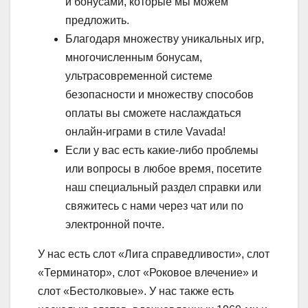
и бонусами, которые мы можем
предложить.
Благодаря множеству уникальных игр,
многочисленным бонусам,
ультрасовременной системе
безопасности и множеству способов
оплаты вы сможете наслаждаться
онлайн-играми в стиле Vavada!
Если у вас есть какие-либо проблемы
или вопросы в любое время, посетите
наш специальный раздел справки или
свяжитесь с нами через чат или по
электронной почте.
У нас есть слот «Лига справедливости», слот
«Терминатор», слот «Роковое влечение» и
слот «Бестолковые». У нас также есть