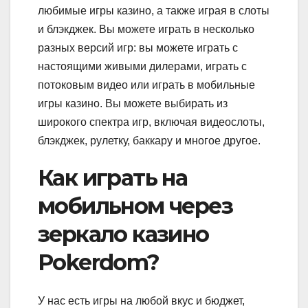
любимые игры казино, а также играя в слоты
и блэкджек. Вы можете играть в несколько
разных версий игр: вы можете играть с
настоящими живыми дилерами, играть с
потоковым видео или играть в мобильные
игры казино. Вы можете выбирать из
широкого спектра игр, включая видеослоты,
блэкджек, рулетку, баккару и многое другое.
Как играть на
мобильном через
зеркало казино
Pokerdom?
У нас есть игры на любой вкус и бюджет,