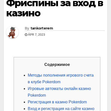
Фриспины за вход в
казино
By
tankorterem
ÁPR 7, 2023
Содержимое
Методы пополнения игрового счета
в клубе Pokerdom
Игровые автоматы онлайн казино
Pokerdom
Регистрация в казино Pokerdom
Вход и регистрация на сайте казино