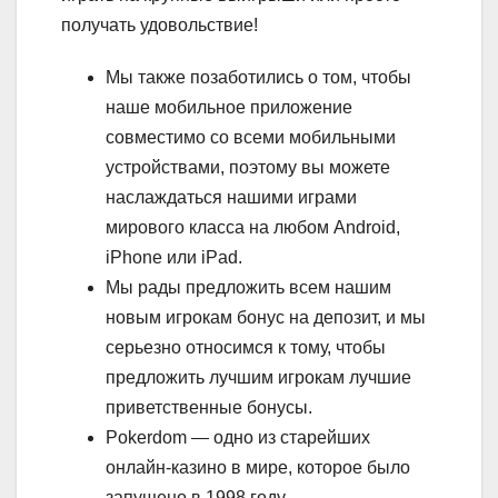
получать удовольствие!
Мы также позаботились о том, чтобы
наше мобильное приложение
совместимо со всеми мобильными
устройствами, поэтому вы можете
наслаждаться нашими играми
мирового класса на любом Android,
iPhone или iPad.
Мы рады предложить всем нашим
новым игрокам бонус на депозит, и мы
серьезно относимся к тому, чтобы
предложить лучшим игрокам лучшие
приветственные бонусы.
Pokerdom — одно из старейших
онлайн-казино в мире, которое было
запущено в 1998 году.