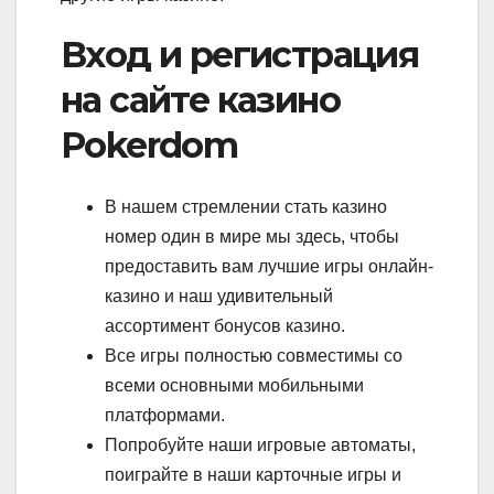
Вход и регистрация
на сайте казино
Pokerdom
В нашем стремлении стать казино
номер один в мире мы здесь, чтобы
предоставить вам лучшие игры онлайн-
казино и наш удивительный
ассортимент бонусов казино.
Все игры полностью совместимы со
всеми основными мобильными
платформами.
Попробуйте наши игровые автоматы,
поиграйте в наши карточные игры и