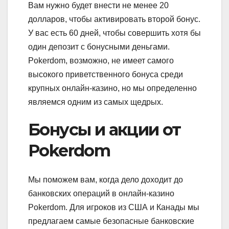
Вам нужно будет внести не менее 20
долларов, чтобы активировать второй бонус.
У вас есть 60 дней, чтобы совершить хотя бы
один депозит с бонусными деньгами.
Pokerdom, возможно, не имеет самого
высокого приветственного бонуса среди
крупных онлайн-казино, но мы определенно
являемся одним из самых щедрых.
Бонусы и акции от
Pokerdom
Мы поможем вам, когда дело доходит до
банковских операций в онлайн-казино
Pokerdom. Для игроков из США и Канады мы
предлагаем самые безопасные банковские