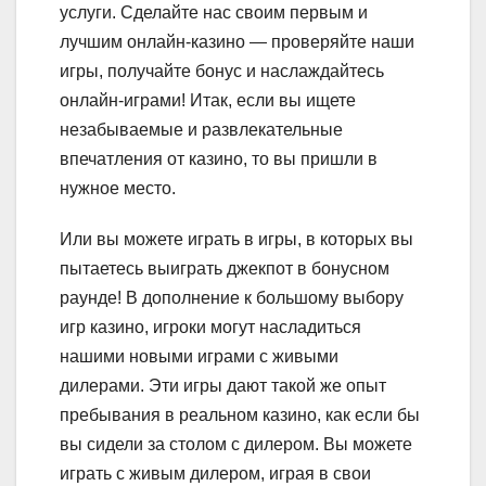
услуги. Сделайте нас своим первым и
лучшим онлайн-казино — проверяйте наши
игры, получайте бонус и наслаждайтесь
онлайн-играми! Итак, если вы ищете
незабываемые и развлекательные
впечатления от казино, то вы пришли в
нужное место.
Или вы можете играть в игры, в которых вы
пытаетесь выиграть джекпот в бонусном
раунде! В дополнение к большому выбору
игр казино, игроки могут насладиться
нашими новыми играми с живыми
дилерами. Эти игры дают такой же опыт
пребывания в реальном казино, как если бы
вы сидели за столом с дилером. Вы можете
играть с живым дилером, играя в свои