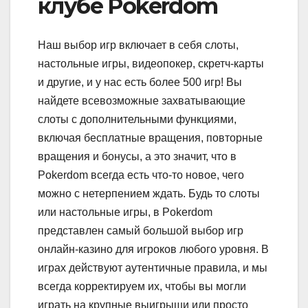
клубе Pokerdom
Наш выбор игр включает в себя слоты,
настольные игры, видеопокер, скретч-карты
и другие, и у нас есть более 500 игр! Вы
найдете всевозможные захватывающие
слоты с дополнительными функциями,
включая бесплатные вращения, повторные
вращения и бонусы, а это значит, что в
Pokerdom всегда есть что-то новое, чего
можно с нетерпением ждать. Будь то слоты
или настольные игры, в Pokerdom
представлен самый большой выбор игр
онлайн-казино для игроков любого уровня. В
играх действуют аутентичные правила, и мы
всегда корректируем их, чтобы вы могли
играть на крупные выигрыши или просто