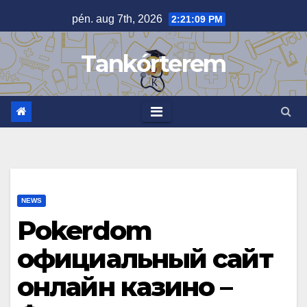
Skip
pén. aug 7th, 2026
2:21:10 PM
to
content
Tankórterem
NEWS
Pokerdom
официальный сайт
онлайн казино –