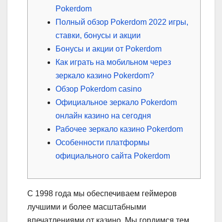
Pokerdom
Полный обзор Pokerdom 2022 игры,
ставки, бонусы и акции
Бонусы и акции от Pokerdom
Как играть на мобильном через
зеркало казино Pokerdom?
Обзор Pokerdom casino
Официальное зеркало Pokerdom
онлайн казино на сегодня
Рабочее зеркало казино Pokerdom
Особенности платформы
официального сайта Pokerdom
С 1998 года мы обеспечиваем геймеров
лучшими и более масштабными
впечатлениями от казино. Мы гордимся тем,