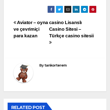
Bejegyzés
Aviator – oyna
casino Lisanslı
ve çevrimiçi
Casino Sitesi –
navigáció
para kazan
Türkçe casino sitesii
By
tankorterem
RELATED POST