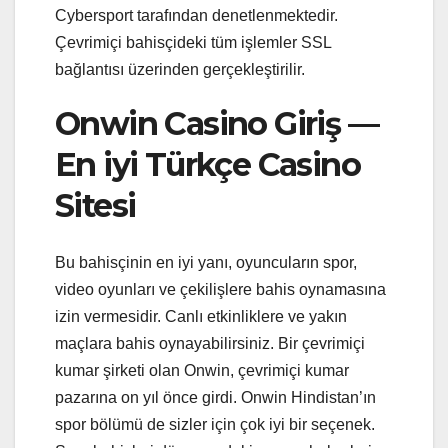
Cybersport tarafından denetlenmektedir.
Çevrimiçi bahisçideki tüm işlemler SSL
bağlantısı üzerinden gerçekleştirilir.
Onwin Casino Giriş —
En iyi Türkçe Casino
Sitesi
Bu bahisçinin en iyi yanı, oyuncuların spor,
video oyunları ve çekilişlere bahis oynamasına
izin vermesidir. Canlı etkinliklere ve yakın
maçlara bahis oynayabilirsiniz. Bir çevrimiçi
kumar şirketi olan Onwin, çevrimiçi kumar
pazarına on yıl önce girdi. Onwin Hindistan’ın
spor bölümü de sizler için çok iyi bir seçenek.