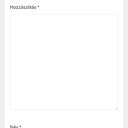
Hozzászólás
*
Név
*