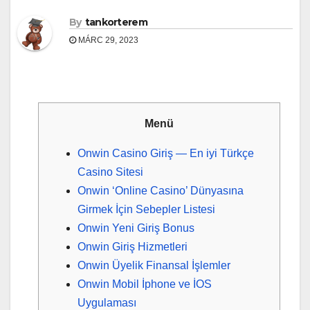
By
tankorterem
MÁRC 29, 2023
Menü
Onwin Casino Giriş — En iyi Türkçe
Casino Sitesi
Onwin ‘Online Casino’ Dünyasına
Girmek İçin Sebepler Listesi
Onwin Yeni Giriş Bonus
Onwin Giriş Hizmetleri
Onwin Üyelik Finansal İşlemler
Onwin Mobil İphone ve İOS
Uygulaması