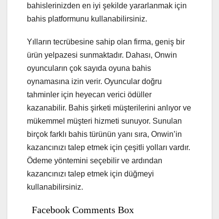
bahislerinizden en iyi şekilde yararlanmak için
bahis platformunu kullanabilirsiniz.
Yılların tecrübesine sahip olan firma, geniş bir
ürün yelpazesi sunmaktadır. Dahası, Onwin
oyuncuların çok sayıda oyuna bahis
oynamasına izin verir. Oyuncular doğru
tahminler için heyecan verici ödüller
kazanabilir. Bahis şirketi müşterilerini anlıyor ve
mükemmel müşteri hizmeti sunuyor. Sunulan
birçok farklı bahis türünün yanı sıra, Onwin’in
kazancınızı talep etmek için çeşitli yolları vardır.
Ödeme yöntemini seçebilir ve ardından
kazancınızı talep etmek için düğmeyi
kullanabilirsiniz.
Facebook Comments Box