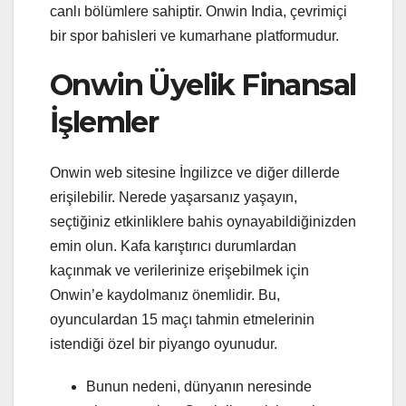
canlı bölümlere sahiptir. Onwin India, çevrimiçi
bir spor bahisleri ve kumarhane platformudur.
Onwin Üyelik Finansal
İşlemler
Onwin web sitesine İngilizce ve diğer dillerde
erişilebilir. Nerede yaşarsanız yaşayın,
seçtiğiniz etkinliklere bahis oynayabildiğinizden
emin olun. Kafa karıştırıcı durumlardan
kaçınmak ve verilerinize erişebilmek için
Onwin’e kaydolmanız önemlidir. Bu,
oyunculardan 15 maçı tahmin etmelerinin
istendiği özel bir piyango oyunudur.
Bunun nedeni, dünyanın neresinde