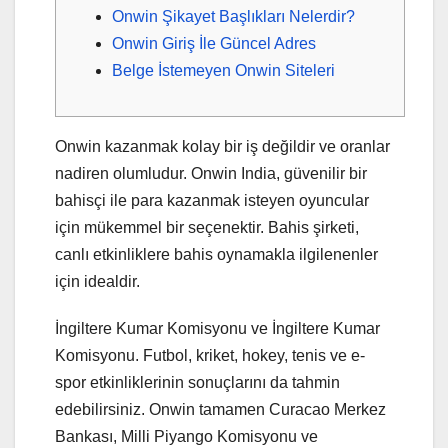
Onwin Şikayet Başlıkları Nelerdir?
Onwin Giriş İle Güncel Adres
Belge İstemeyen Onwin Siteleri
Onwin kazanmak kolay bir iş değildir ve oranlar
nadiren olumludur. Onwin India, güvenilir bir
bahisçi ile para kazanmak isteyen oyuncular
için mükemmel bir seçenektir. Bahis şirketi,
canlı etkinliklere bahis oynamakla ilgilenenler
için idealdir.
İngiltere Kumar Komisyonu ve İngiltere Kumar
Komisyonu. Futbol, ​​kriket, hokey, tenis ve e-
spor etkinliklerinin sonuçlarını da tahmin
edebilirsiniz. Onwin tamamen Curacao Merkez
Bankası, Milli Piyango Komisyonu ve