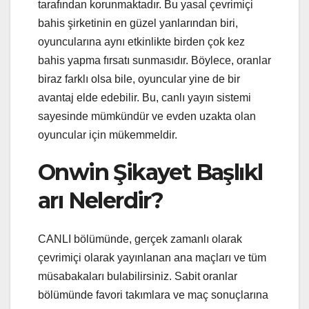
tarafından korunmaktadır. Bu yasal çevrimiçi
bahis şirketinin en güzel yanlarından biri,
oyuncularına aynı etkinlikte birden çok kez
bahis yapma fırsatı sunmasıdır. Böylece, oranlar
biraz farklı olsa bile, oyuncular yine de bir
avantaj elde edebilir. Bu, canlı yayın sistemi
sayesinde mümkündür ve evden uzakta olan
oyuncular için mükemmeldir.
Onwin Şikayet Başlıkl
arı Nelerdir?
CANLI bölümünde, gerçek zamanlı olarak
çevrimiçi olarak yayınlanan ana maçları ve tüm
müsabakaları bulabilirsiniz. Sabit oranlar
bölümünde favori takımlara ve maç sonuçlarına