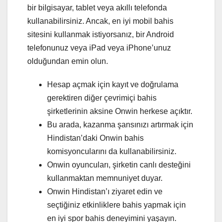
bir bilgisayar, tablet veya akıllı telefonda
kullanabilirsiniz. Ancak, en iyi mobil bahis
sitesini kullanmak istiyorsanız, bir Android
telefonunuz veya iPad veya iPhone’unuz
olduğundan emin olun.
Hesap açmak için kayıt ve doğrulama
gerektiren diğer çevrimiçi bahis
şirketlerinin aksine Onwin herkese açıktır.
Bu arada, kazanma şansınızı artırmak için
Hindistan’daki Onwin bahis
komisyoncularını da kullanabilirsiniz.
Onwin oyuncuları, şirketin canlı desteğini
kullanmaktan memnuniyet duyar.
Onwin Hindistan’ı ziyaret edin ve
seçtiğiniz etkinliklere bahis yapmak için
en iyi spor bahis deneyimini yaşayın.