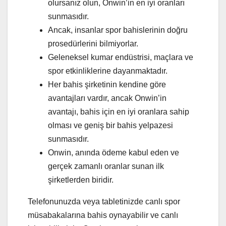
olursanız olun, Onwin’in en iyi oranları
sunmasıdır.
Ancak, insanlar spor bahislerinin doğru
prosedürlerini bilmiyorlar.
Geleneksel kumar endüstrisi, maçlara ve
spor etkinliklerine dayanmaktadır.
Her bahis şirketinin kendine göre
avantajları vardır, ancak Onwin’in
avantajı, bahis için en iyi oranlara sahip
olması ve geniş bir bahis yelpazesi
sunmasıdır.
Onwin, anında ödeme kabul eden ve
gerçek zamanlı oranlar sunan ilk
şirketlerden biridir.
Telefonunuzda veya tabletinizde canlı spor
müsabakalarına bahis oynayabilir ve canlı