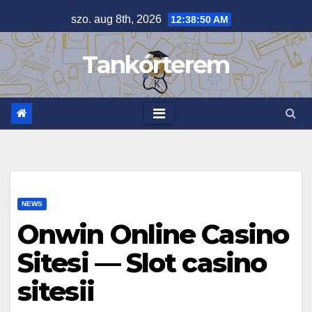
Skip
szo. aug 8th, 2026
12:38:51 AM
to
content
Tankórterem
NEWS
Onwin Online Casino
Sitesi — Slot casino
sitesii