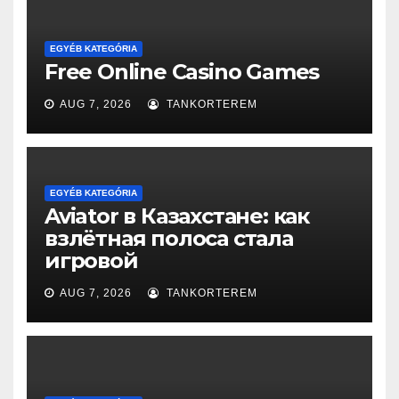
EGYÉB KATEGÓRIA
Free Online Casino Games
AUG 7, 2026
TANKORTEREM
EGYÉB KATEGÓRIA
Aviator в Казахстане: как
взлётная полоса стала
игровой
AUG 7, 2026
TANKORTEREM