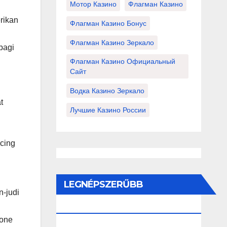
Мотор Казино
Флагман Казино
rikan
Флагман Казино Бонус
Флагман Казино Зеркало
bagi
Флагман Казино Официальный
Сайт
Водка Казино Зеркало
t
Лучшие Казино России
ncing
LEGNÉPSZERŰBB
n-judi
BEJEGYZÉSEK ÉS OLDALAK
hone