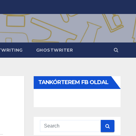
WRITING
GHOSTWRITER
TANKÓRTEREM FB OLDAL