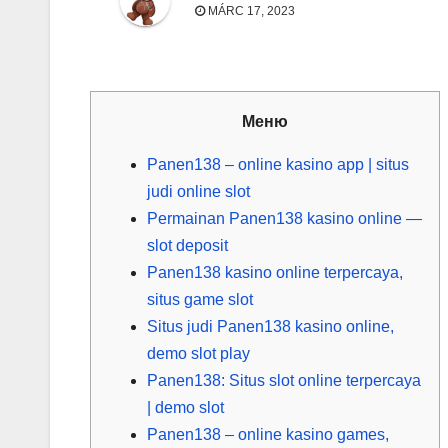
MÁRC 17, 2023
Меню
Panen138 – online kasino app | situs
judi online slot
Permainan Panen138 kasino online —
slot deposit
Panen138 kasino online terpercaya,
situs game slot
Situs judi Panen138 kasino online,
demo slot play
Panen138: Situs slot online terpercaya
| demo slot
Panen138 – online kasino games,