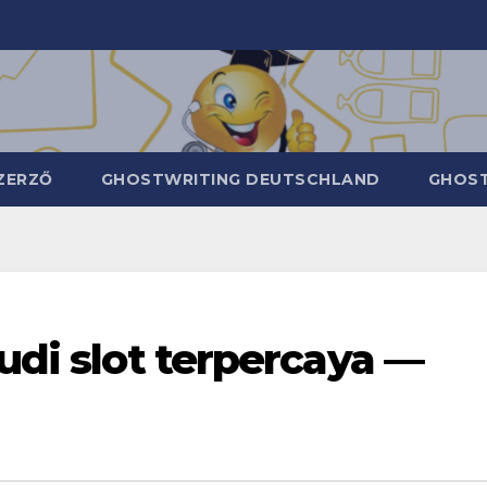
ZERZŐ
GHOSTWRITING DEUTSCHLAND
GHOST
judi slot terpercaya —