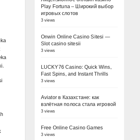
Play Fortuna – Широкий выбор
игровых слотов
3 views
Onwin Online Casino Sitesi —
ika
Slot casino sitesii
k
3 views
eka
i.
LUCKY76 Casino: Quick Wins,
Fast Spins, and Instant Thrills
si
3 views
Aviator в Казахстане: как
взлётная полоса стала игровой
3 views
ah
Free Online Casino Games
k
3 views