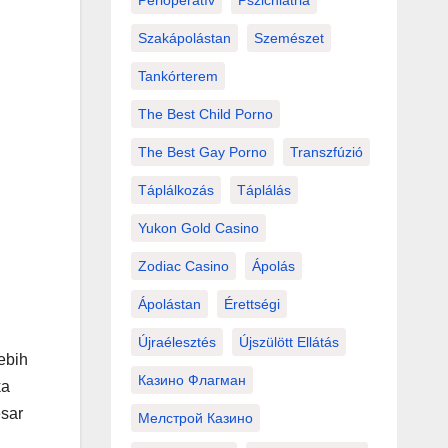
Perioperatív
Pszichiátria
Szakápolástan
Szemészet
Tankórterem
The Best Child Porno
The Best Gay Porno
Transzfúzió
Táplálkozás
Táplálás
Yukon Gold Casino
Zodiac Casino
Ápolás
Ápolástan
Érettségi
Újraélesztés
Újszülött Ellátás
ebih
Казино Флагман
ka
esar
Мелстрой Казино