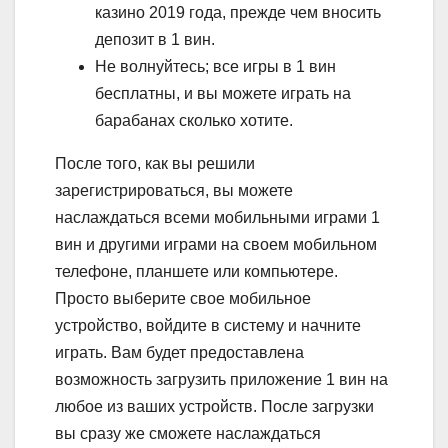
казино 2019 года, прежде чем вносить
депозит в 1 вин.
Не волнуйтесь; все игры в 1 вин
бесплатны, и вы можете играть на
барабанах сколько хотите.
После того, как вы решили
зарегистрироваться, вы можете
наслаждаться всеми мобильными играми 1
вин и другими играми на своем мобильном
телефоне, планшете или компьютере.
Просто выберите свое мобильное
устройство, войдите в систему и начните
играть. Вам будет предоставлена ​​
возможность загрузить приложение 1 вин на
любое из ваших устройств. После загрузки
вы сразу же сможете наслаждаться