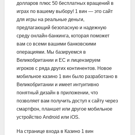
долларов плюс 50 бесплатных вращений в
играх по вашему выбору! 1 вин — это сайт
для игры на реальные деньги,
предлагающий безопасную и надежную
среду онлайн-банкинга, которая поможет
вам со всеми вашими банковскими
операциями. Мы базируемся в
Великобритании и ЕС и лицензируем
игроков с ряда других континентов. Новое
мобильное казино 1 вин было разработано в
Великобритании и имеет интуитивно
понятный дизайн в приложении, что
позволяет вам получить доступ к сайту через
смартфон, планшет или другое мобильное
устройство Android или iOS.
На странице входа в Казино 1 вин