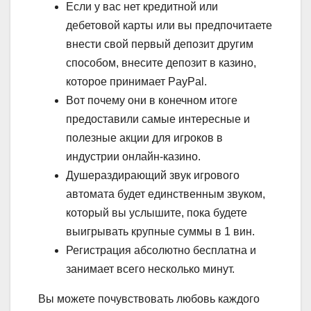
Если у вас нет кредитной или
дебетовой карты или вы предпочитаете
внести свой первый депозит другим
способом, внесите депозит в казино,
которое принимает PayPal.
Вот почему они в конечном итоге
предоставили самые интересные и
полезные акции для игроков в
индустрии онлайн-казино.
Душераздирающий звук игрового
автомата будет единственным звуком,
который вы услышите, пока будете
выигрывать крупные суммы в 1 вин.
Регистрация абсолютно бесплатна и
занимает всего несколько минут.
Вы можете почувствовать любовь каждого