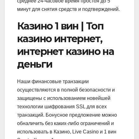
среднее 24-часовое время простоя до 5
минут для снятия средств и подтверждений.
Казино 1 вин | Топ
казино интернет,
интернет казино на
деньги
Наши финансовые транзакции
осуществляются в полной безопасности и
защищены с использованием новейшей
технологии шифрования SSL для всех
транзакций. Бонусное предложение можно
обналичить без каких-либо ограничений и
использовать в Казино, Live Casino и 1 вин