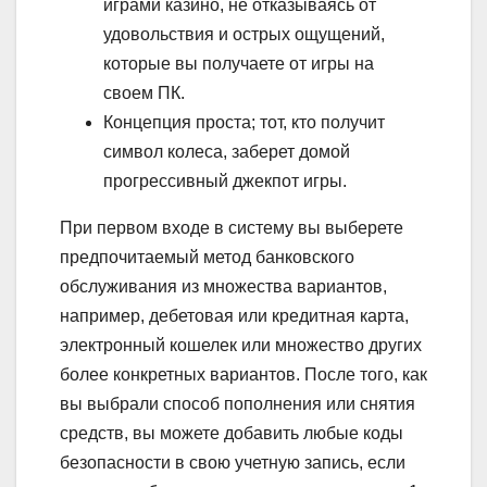
играми казино, не отказываясь от
удовольствия и острых ощущений,
которые вы получаете от игры на
своем ПК.
Концепция проста; тот, кто получит
символ колеса, заберет домой
прогрессивный джекпот игры.
При первом входе в систему вы выберете
предпочитаемый метод банковского
обслуживания из множества вариантов,
например, дебетовая или кредитная карта,
электронный кошелек или множество других
более конкретных вариантов. После того, как
вы выбрали способ пополнения или снятия
средств, вы можете добавить любые коды
безопасности в свою учетную запись, если