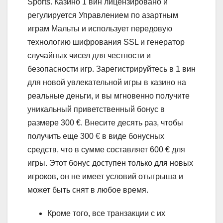
Sports. Казино 1 вин лицензировано и
регулируется Управлением по азартным
играм Мальты и использует передовую
технологию шифрования SSL и генератор
случайных чисел для честности и
безопасности игр. Зарегистрируйтесь в 1 вин
для новой увлекательной игры в казино на
реальные деньги, и вы мгновенно получите
уникальный приветственный бонус в
размере 300 €. Внесите десять раз, чтобы
получить еще 300 € в виде бонусных
средств, что в сумме составляет 600 € для
игры. Этот бонус доступен только для новых
игроков, он не имеет условий отыгрыша и
может быть снят в любое время.
Кроме того, все транзакции с их