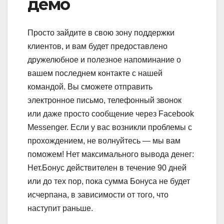
демо
Просто зайдите в свою зону поддержки
клиентов, и вам будет предоставлено
дружелюбное и полезное напоминание о
вашем последнем контакте с нашей
командой. Вы сможете отправить
электронное письмо, телефонный звонок
или даже просто сообщение через Facebook
Messenger. Если у вас возникли проблемы с
прохождением, не волнуйтесь — мы вам
поможем! Нет максимального вывода денег:
Нет.Бонус действителен в течение 90 дней
или до тех пор, пока сумма Бонуса не будет
исчерпана, в зависимости от того, что
наступит раньше.