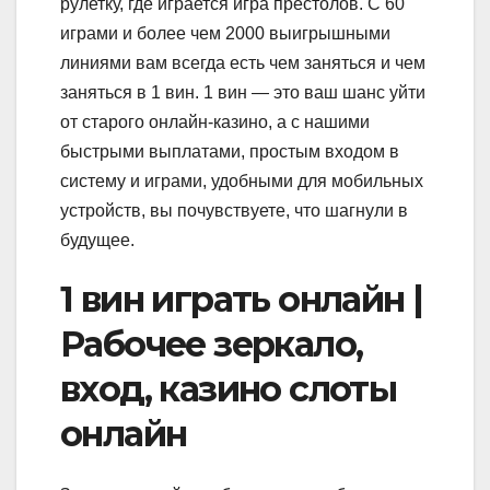
рулетку, где играется игра престолов. С 60
играми и более чем 2000 выигрышными
линиями вам всегда есть чем заняться и чем
заняться в 1 вин. 1 вин — это ваш шанс уйти
от старого онлайн-казино, а с нашими
быстрыми выплатами, простым входом в
систему и играми, удобными для мобильных
устройств, вы почувствуете, что шагнули в
будущее.
1 вин играть онлайн |
Рабочее зеркало,
вход, казино слоты
онлайн