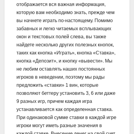
отображается вся важная информация,
которую вам необходимо знать, прежде чем
вы начнете играть по-настоящему. Помимо
забавных и легко читаемых всплывающих
окон и текстовых полей слева, вы также
найдете несколько других полезных кнопок,
таких как кнопка «Играть», кнопка «Ставка»,
кнопка «Депозит», и кнопку «вывести». Мы
не любим оставлять наших постоянных
игроков в неведении, поэтому мы рады
предложить «ставки» 1 вин, которые
позволяют беттеру установить 3, 6 или даже
9 разных игр, причем каждая игра
устанавливается как определенная ставка.
При одинаковой сумме ставки в каждой игре
игроки могут иметь разные значения в
каждой ставке. Внесение денег на свой счет