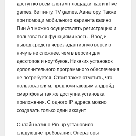
доступ ко всем слотам площадки, как и к live
games, беттингу, TV games, Авиатору. Также
при помощи мобильного варианта казино
Пин Ап можно осуществлять регистрацию и
пользоваться функциями кассы. Ввод и
вывод средств через адаптивную версию
ничуть не сложнее, чем в версии для
десктопов и ноутбуков. Никаких установок
дополнительного программного обеспечения
не потребуется. Стоит также отметить, что
пользователям, предпочитающим андройд
смартфоны так же доступна установка
приложения. С одного IP адреса можно
создавать только один аккаунт.
Онлайн казино Pin-up установило
следующие требования: Операторы