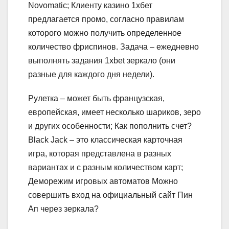
Novomatic; Клиенту казино 1хбет
предлагается промо, согласно правилам
которого можно получить определенное
количество фриспинов. Задача – ежедневно
выполнять задания 1xbet зеркало (они
разные для каждого дня недели).
Рулетка – может быть французская,
европейская, имеет несколько шариков, зеро
и других особенности; Как пополнить счет?
Black Jack – это классическая карточная
игра, которая представлена в разных
вариантах и с разным количеством карт;
Деморежим игровых автоматов Можно
совершить вход на официальный сайт Пин
Ап через зеркала?