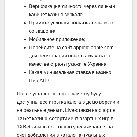
Верификация личности через личный
кабинет казино зеркало.
Примите условия пользовательского
соглашения.
Мобильное приложение;
Перейдите на сайт appleid.apple.com
для регистрации нового аккаунта, в
качестве страны укажите Украина.
Какая минимальная ставка в казино
Пин АП?
После установки софта клиенту будут
доступны все игры каталога в демо версии и
на реальные деньги. Live-ставки на спорт в
1ХБет казино Ассортимент азартных игр в
1XBet казино постоянно увеличивается за
счет добавления в каталог актуальных