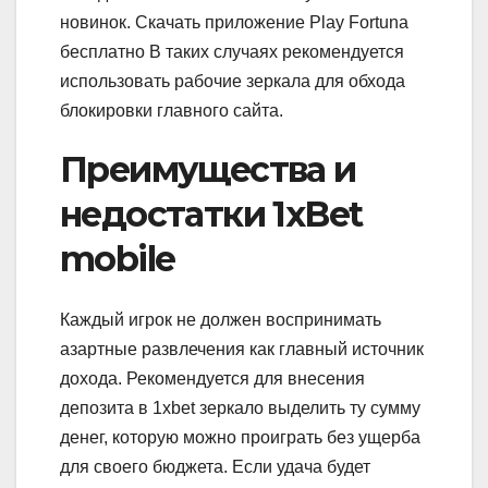
новинок. Скачать приложение Play Fortuna
бесплатно В таких случаях рекомендуется
использовать рабочие зеркала для обхода
блокировки главного сайта.
Преимущества и
недостатки 1xBet
mobile
Каждый игрок не должен воспринимать
азартные развлечения как главный источник
дохода. Рекомендуется для внесения
депозита в 1xbet зеркало выделить ту сумму
денег, которую можно проиграть без ущерба
для своего бюджета. Если удача будет