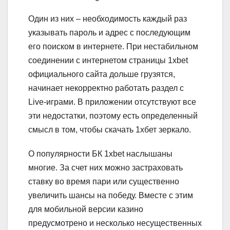
Один из них – необходимость каждый раз
указывать пароль и адрес с последующим
его поиском в интернете. При нестабильном
соединении с интернетом страницы 1xbet
официального сайта дольше грузятся,
начинает некорректно работать раздел с
Live-играми. В приложении отсутствуют все
эти недостатки, поэтому есть определенный
смысл в том, чтобы скачать 1хбет зеркало.
О популярности БК 1xbet наслышаны
многие. За счет них можно застраховать
ставку во время пари или существенно
увеличить шансы на победу. Вместе с этим
для мобильной версии казино
предусмотрено и несколько несущественных