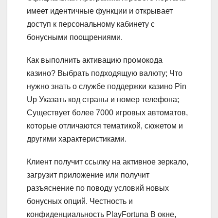
имеет идентичные функции и открывает
доступ к персональному кабинету с
бонусными поощрениями.
Как выполнить активацию промокода
казино? Выбрать подходящую валюту; Что
нужно знать о службе поддержки казино Pin
Up Указать код страны и номер телефона;
Существует более 7000 игровых автоматов,
которые отличаются тематикой, сюжетом и
другими характеристиками.
Клиент получит ссылку на активное зеркало,
загрузит приложение или получит
разъяснение по поводу условий новых
бонусных опций. Честность и
конфиденциальность PlayFortuna В окне,