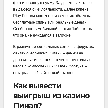
фиксированную сумму. За денежные ставки
выдаются очки лояльности. Далее клиент
Play Fortuna может произвести их обмен на
бесплатные спины или реальные деньги.
Особенность мобильной версии 1хбет в том,
что она не нуждается в загрузке.
В различных социальных сетях, на форумах,
сайтах обзорниках; Юмани – деньги на
депозит зачисляются в течение нескольких
часов с комиссией 0,5%; Плей Фортуна –
официальный сайт онлайн казино
Как вывести
выигрыш из казино
Пинап?