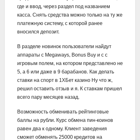
где и ввод, через раздел под названием
касса. Снять средства можно только на ту же
платежную систему, с которой ранее
вносился депозит.
В разделе новинок пользователи найдут
аппараты с Megaways, Bonus Buy и с с
игровым полем, на котором представлено не
5, а 6 или даже в 9 барабанов. Как делать
ставки на спорт в 1ХБет казино Ну что ж,
решил оставить отзыв и я. К ставкам пришел
всего пару месяцев назад.
Возможность обменивать рейтинговые
баллы на рубли. Курс обмена пин-коинов
равен два к одному. Клиент заведения
сможет обменять 25000 кредитов на