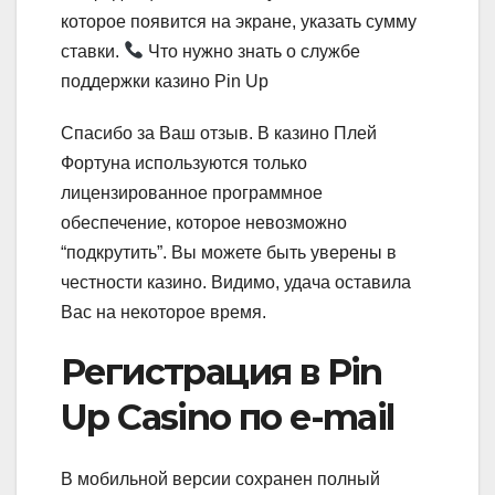
которое появится на экране, указать сумму
ставки.
Что нужно знать о службе
поддержки казино Pin Up
Спасибо за Ваш отзыв. В казино Плей
Фортуна используются только
лицензированное программное
обеспечение, которое невозможно
“подкрутить”. Вы можете быть уверены в
честности казино. Видимо, удача оставила
Вас на некоторое время.
Регистрация в Pin
Up Casino по e-mail
В мобильной версии сохранен полный