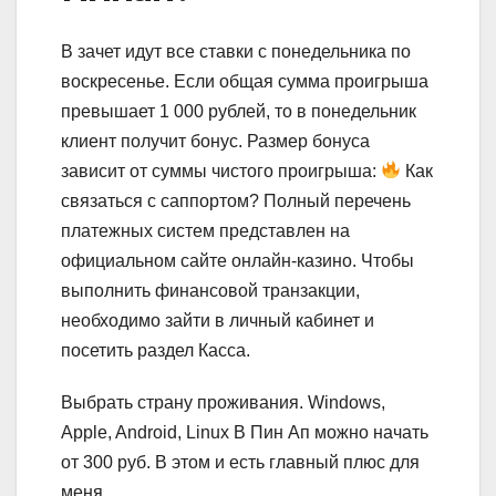
В зачет идут все ставки с понедельника по
воскресенье. Если общая сумма проигрыша
превышает 1 000 рублей, то в понедельник
клиент получит бонус. Размер бонуса
зависит от суммы чистого проигрыша:
Как
связаться с саппортом? Полный перечень
платежных систем представлен на
официальном сайте онлайн-казино. Чтобы
выполнить финансовой транзакции,
необходимо зайти в личный кабинет и
посетить раздел Касса.
Выбрать страну проживания. Windows,
Apple, Android, Linux В Пин Ап можно начать
от 300 руб. В этом и есть главный плюс для
меня.