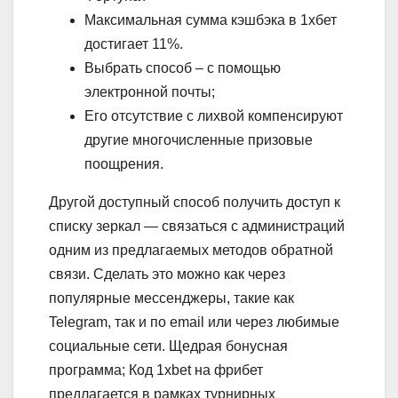
Максимальная сумма кэшбэка в 1хбет
достигает 11%.
Выбрать способ – с помощью
электронной почты;
Его отсутствие с лихвой компенсируют
другие многочисленные призовые
поощрения.
Другой доступный способ получить доступ к
списку зеркал — связаться с администраций
одним из предлагаемых методов обратной
связи. Сделать это можно как через
популярные мессенджеры, такие как
Telegram, так и по email или через любимые
социальные сети. Щедрая бонусная
программа; Код 1xbet на фрибет
предлагается в рамках турнирных