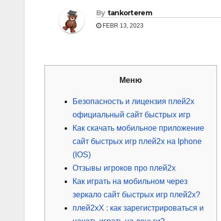
By
tankorterem
FEBR 13, 2023
Меню
Безопасность и лицензия плей2x
официальный сайт быстрых игр
Как скачать мобильное приложение
сайт быстрых игр плей2x на Iphone
(IOS)
Отзывы игроков про плей2x
Как играть на мобильном через
зеркало сайт быстрых игр плей2x?
плей2xX : как зарегистрироваться и