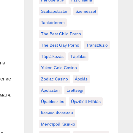
Perioperatív
Pszichiátria
Szakápolástan
Szemészet
Tankórterem
The Best Child Porno
The Best Gay Porno
Transzfúzió
Táplálkozás
Táplálás
 на
Yukon Gold Casino
жение
Zodiac Casino
Ápolás
Ápolástan
Érettségi
матч.
Újraélesztés
Újszülött Ellátás
Казино Флагман
Мелстрой Казино
ь»