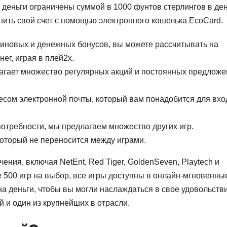
деньги ограничены суммой в 1000 фунтов стерлингов в ден
нить свой счет с помощью электронного кошелька EcoCard.
иновых и денежных бонусов, вы можете рассчитывать на
ег, играя в плей2x.
агает множество регулярных акций и постоянных предложе
есом электронной почты, который вам понадобится для вхо
отребности, мы предлагаем множество других игр.
который не переносится между играми.
ния, включая NetEnt, Red Tiger, GoldenSeven, Playtech и
е 500 игр на выбор, все игры доступны в онлайн-мгновенны
а деньги, чтобы вы могли наслаждаться в свое удовольстви
 и один из крупнейших в отрасли.