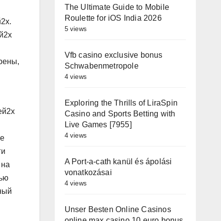
The Ultimate Guide to Mobile
Roulette for iOS India 2026
2x.
5 views
й2x
Vfb casino exclusive bonus
рены,
Schwabenmetropole
4 views
Exploring the Thrills of LiraSpin
ей2x
Casino and Sports Betting with
Live Games [7955]
4 views
ые
ги
A Port-a-cath kanül és ápolási
 на
vonatkozásai
щью
4 views
тный
Unser Besten Online Casinos
online max casino 10 euro bonus