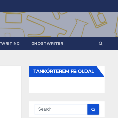
WRITING
GHOSTWRITER
TANKÓRTEREM FB OLDAL