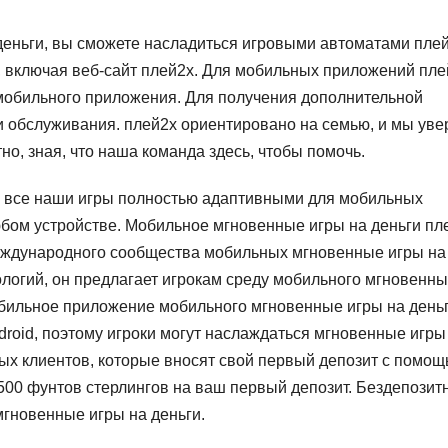
деньги, вы сможете насладиться игровыми автоматами плей
x, включая веб-сайт плей2x. Для мобильных приложений пле
 мобильного приложения. Для получения дополнительной
 обслуживания. плей2x ориентировано на семью, и мы уве
но, зная, что наша команда здесь, чтобы помочь.
и все наши игры полностью адаптивными для мобильных
юбом устройстве. Мобильное мгновенные игры на деньги пл
еждународного сообщества мобильных мгновенные игры на
ологий, он предлагает игрокам среду мобильного мгновенн
Мобильное приложение мобильного мгновенные игры на день
droid, поэтому игроки могут наслаждаться мгновенные игры
овых клиентов, которые вносят свой первый депозит с помо
о 500 фунтов стерлингов на ваш первый депозит. Бездепози
мгновенные игры на деньги.