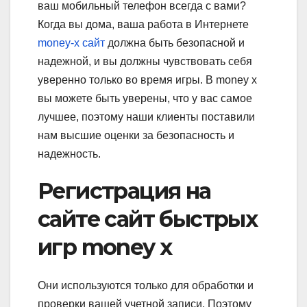
ваш мобильный телефон всегда с вами?
Когда вы дома, ваша работа в Интернете
money-x сайт
должна быть безопасной и
надежной, и вы должны чувствовать себя
уверенно только во время игры. В money x
вы можете быть уверены, что у вас самое
лучшее, поэтому наши клиенты поставили
нам высшие оценки за безопасность и
надежность.
Регистрация на
сайте сайт быстрых
игр money x
Они используются только для обработки и
проверки вашей учетной записи. Поэтому