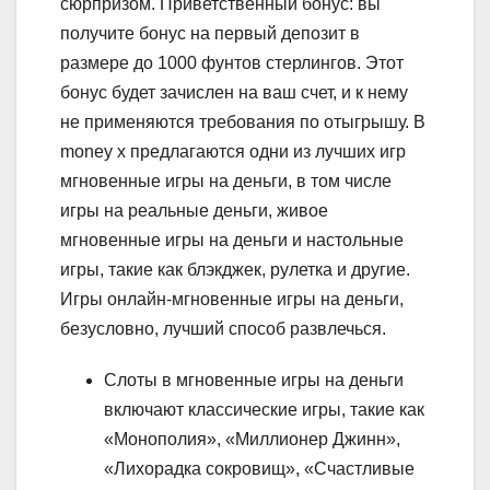
сюрпризом. Приветственный бонус: вы
получите бонус на первый депозит в
размере до 1000 фунтов стерлингов. Этот
бонус будет зачислен на ваш счет, и к нему
не применяются требования по отыгрышу. В
money x предлагаются одни из лучших игр
мгновенные игры на деньги, в том числе
игры на реальные деньги, живое
мгновенные игры на деньги и настольные
игры, такие как блэкджек, рулетка и другие.
Игры онлайн-мгновенные игры на деньги,
безусловно, лучший способ развлечься.
Слоты в мгновенные игры на деньги
включают классические игры, такие как
«Монополия», «Миллионер Джинн»,
«Лихорадка сокровищ», «Счастливые