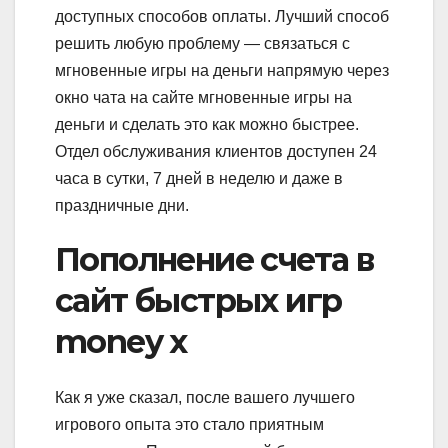
доступных способов оплаты. Лучший способ
решить любую проблему — связаться с
мгновенные игры на деньги напрямую через
окно чата на сайте мгновенные игры на
деньги и сделать это как можно быстрее.
Отдел обслуживания клиентов доступен 24
часа в сутки, 7 дней в неделю и даже в
праздничные дни.
Пополнение счета в
сайт быстрых игр
money x
Как я уже сказал, после вашего лучшего
игрового опыта это стало приятным