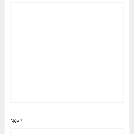
Név
*