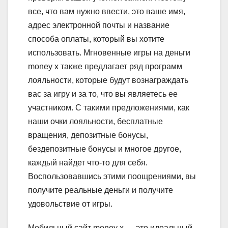
все, что вам нужно ввести, это ваше имя,
адрес электронной почты и название
способа оплаты, который вы хотите
использовать. Мгновенные игры на деньги
money x также предлагает ряд программ
лояльности, которые будут вознаграждать
вас за игру и за то, что вы являетесь ее
участником. С такими предложениями, как
наши очки лояльности, бесплатные
вращения, депозитные бонусы,
бездепозитные бонусы и многое другое,
каждый найдет что-то для себя.
Воспользовавшись этими поощрениями, вы
получите реальные деньги и получите
удовольствие от игры.
Мобильный сайт money x — это идеальный