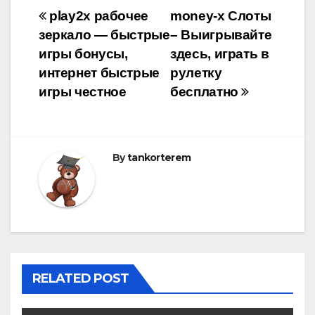
Bejegyzés
play2x рабочее
money-x Слоты
зеркало — быстрые
– Выигрывайте
navigáció
игры бонусы,
здесь, играть в
интернет быстрые
рулетку
игры честное
бесплатно
By
tankorterem
RELATED POST