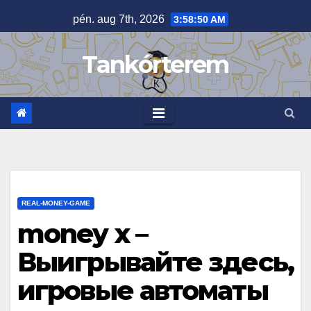
Skip
pén. aug 7th, 2026
3:58:51 AM
to
content
Tankórterem
REAL-MONEY-GAME
money x –
Выигрывайте здесь,
игровые автоматы