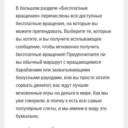
В большом разделе «Бесплатные
вращения» перечислены все доступные
бесплатные вращения, на которые вы
можете претендовать. Выберите те, которые
вы хотите, и вы получите всплывающее
сообщение, чтобы мгновенно получить
бесплатные вращения! Предпочитаете ли
вы обычный маршрут с вращающимися
барабанами или захватывающими
бонусными раундами, или вы просто хотите
сорвать джекпот, вас ждут лучшие
мгновенные игры на деньги в мире. Как мы
уже говорили, в money x есть все самые
популярные слоты, и мы имеем в виду это
буквально.