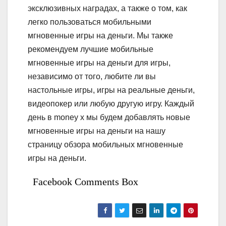
эксклюзивных наградах, а также о том, как
легко пользоваться мобильными
мгновенные игры на деньги. Мы также
рекомендуем лучшие мобильные
мгновенные игры на деньги для игры,
независимо от того, любите ли вы
настольные игры, игры на реальные деньги,
видеопокер или любую другую игру. Каждый
день в money x мы будем добавлять новые
мгновенные игры на деньги на нашу
страницу обзора мобильных мгновенные
игры на деньги.
Facebook Comments Box