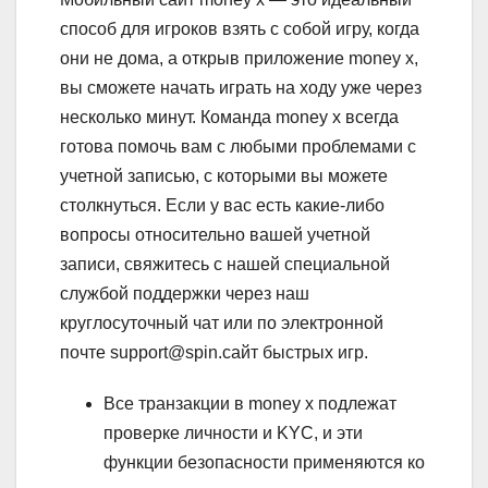
способ для игроков взять с собой игру, когда
они не дома, а открыв приложение money x,
вы сможете начать играть на ходу уже через
несколько минут. Команда money x всегда
готова помочь вам с любыми проблемами с
учетной записью, с которыми вы можете
столкнуться. Если у вас есть какие-либо
вопросы относительно вашей учетной
записи, свяжитесь с нашей специальной
службой поддержки через наш
круглосуточный чат или по электронной
почте support@spin.сайт быстрых игр.
Все транзакции в money x подлежат
проверке личности и KYC, и эти
функции безопасности применяются ко