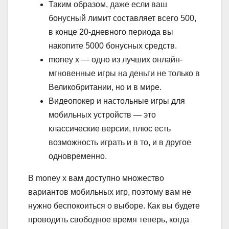
Таким образом, даже если ваш
бонусный лимит составляет всего 500,
в конце 20-дневного периода вы
накопите 5000 бонусных средств.
money x — одно из лучших онлайн-
мгновенные игры на деньги не только в
Великобритании, но и в мире.
Видеопокер и настольные игры для
мобильных устройств — это
классические версии, плюс есть
возможность играть и в то, и в другое
одновременно.
В money x вам доступно множество
вариантов мобильных игр, поэтому вам не
нужно беспокоиться о выборе. Как вы будете
проводить свободное время теперь, когда