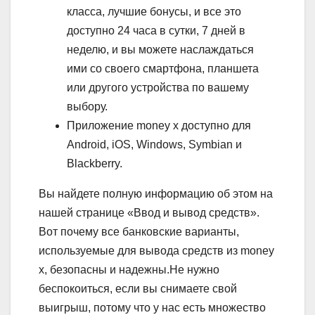
класса, лучшие бонусы, и все это
доступно 24 часа в сутки, 7 дней в
неделю, и вы можете наслаждаться
ими со своего смартфона, планшета
или другого устройства по вашему
выбору.
Приложение money x доступно для
Android, iOS, Windows, Symbian и
Blackberry.
Вы найдете полную информацию об этом на
нашей странице «Ввод и вывод средств».
Вот почему все банковские варианты,
используемые для вывода средств из money
x, безопасны и надежны.Не нужно
беспокоиться, если вы снимаете свой
выигрыш, потому что у нас есть множество