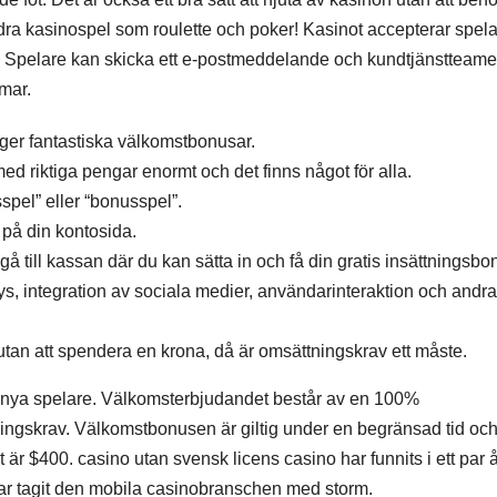
dra kasinospel som roulette och poker! Kasinot accepterar spel
. Spelare kan skicka ett e-postmeddelande och kundtjänstteame
mar.
ger fantastiska välkomstbonusar.
d riktiga pengar enormt och det finns något för alla.
spel” eller “bonusspel”.
 på din kontosida.
å till kassan där du kan sätta in och få din gratis insättningsbo
s, integration av sociala medier, användarinteraktion och andra
tan att spendera en krona, då är omsättningskrav ett måste.
r nya spelare. Välkomsterbjudandet består av en 100%
ingskrav. Välkomstbonusen är giltig under en begränsad tid och
 $400. casino utan svensk licens casino har funnits i ett par 
ar tagit den mobila casinobranschen med storm.