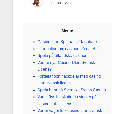
FEBR 3, 2023
Меню
Casino utan Spelpaus Flashback
Information om casinon på nätet
Spela på utländska casinon
Vad är nya Casino Utan Svensk
Licens?
Fördelar och nackdelar med casino
utan svensk licens
Spela bara på Svenska Swish Casino
Vad krävs för skattefria vinster på
casinon utan licens?
Varför väljer folk casino utan svensk