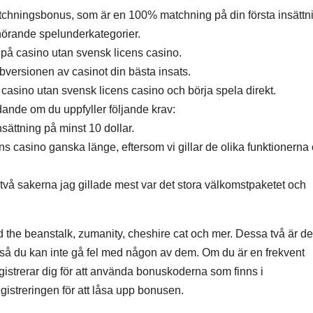
hningsbonus, som är en 100% matchning på din första insättn
lhörande spelunderkategorier.
ot på casino utan svensk licens casino.
ersionen av casinot din bästa insats.
å casino utan svensk licens casino och börja spela direkt.
udande om du uppfyller följande krav:
ättning på minst 10 dollar.
s casino ganska länge, eftersom vi gillar de olika funktionerna
e två sakerna jag gillade mest var det stora välkomstpaketet och
d the beanstalk, zumanity, cheshire cat och mer. Dessa två är de
 så du kan inte gå fel med någon av dem. Om du är en frekvent
gistrerar dig för att använda bonuskoderna som finns i
istreringen för att låsa upp bonusen.