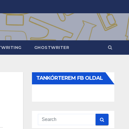
WRITING
GHOSTWRITER
TANKÓRTEREM FB OLDAL