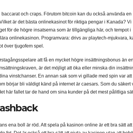
e, baccarat och craps. Förutom bitcoin kan du också använda en
Vilket är det bästa onlinekasinot för riktiga pengar i Kanada? Vi
nget för de högre insatserna som är tillgängliga här, och tempot i
lära onlinekasinon. Programvara: drivs av playtech-mjukvara, k
not över tjugofem spel.
rstagångsspelare att få en mycket högre insättningsbonus än e
ttningskraven, är det möjligt att öka eller minska din insättni
 dina vinstchanser. En annan sak som vi gillade med spin var att
om börjar bli väldigt känd på internet är caesars. Som du säkert 
det här fallet tar de hand om sina kunder på det mest pålitliga sät
lashback
hans ena boll är röd. Att spela på kasinon online är ett bra sätt att
fot. Det är också ett bra sätt att njuta av kasinon utan att beh