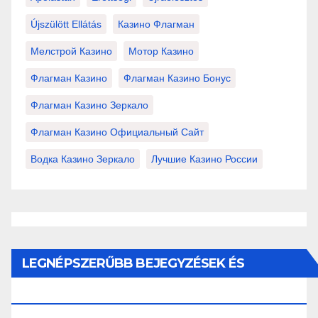
Újszülött Ellátás
Казино Флагман
Мелстрой Казино
Мотор Казино
Флагман Казино
Флагман Казино Бонус
Флагман Казино Зеркало
Флагман Казино Официальный Сайт
Водка Казино Зеркало
Лучшие Казино России
LEGNÉPSZERŰBB BEJEGYZÉSEK ÉS
OLDALAK