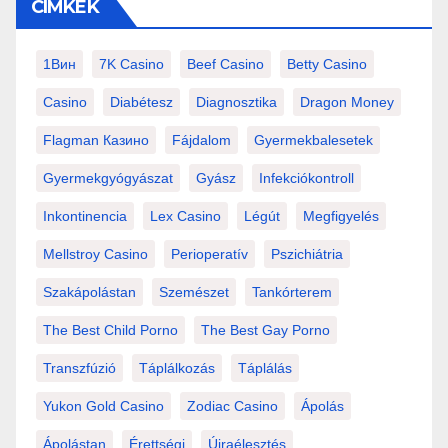
CÍMKÉK
1Вин
7K Casino
Beef Casino
Betty Casino
Casino
Diabétesz
Diagnosztika
Dragon Money
Flagman Казино
Fájdalom
Gyermekbalesetek
Gyermekgyógyászat
Gyász
Infekciókontroll
Inkontinencia
Lex Casino
Légút
Megfigyelés
Mellstroy Casino
Perioperatív
Pszichiátria
Szakápolástan
Szemészet
Tankórterem
The Best Child Porno
The Best Gay Porno
Transzfúzió
Táplálkozás
Táplálás
Yukon Gold Casino
Zodiac Casino
Ápolás
Ápolástan
Érettségi
Újraélesztés