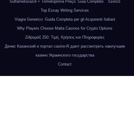
Sulfametoxazol + Trimetoprima Preço: Guia Completo
Szerző
Top Essay Writing Services
Viagra Generico: Guida Completa per gli Acquirenti Italiani
Why Players Choose Malta Casinos for Crypto Options
Ζιθρομάξ 250: Τιμή, Χρήσεις και Πληροφορίες
Денис Казанский и портал casino-R дают рассмотреть наилучшие
казино Украинского государства
Contact