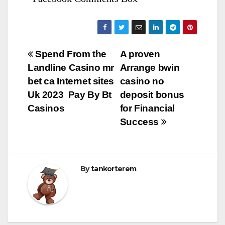
Bejegyzés
Spend From the
A proven
Landline Casino mr
Arrange bwin
navigáció
bet ca Internet sites
casino no
Uk 2023 ️ Pay By Bt
deposit bonus
Casinos
for Financial
Success
By
tankorterem