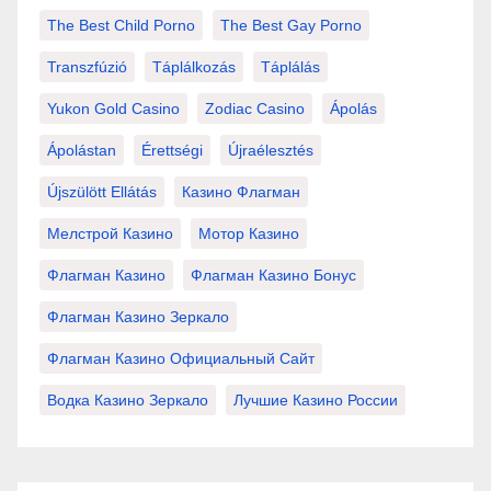
The Best Child Porno
The Best Gay Porno
Transzfúzió
Táplálkozás
Táplálás
Yukon Gold Casino
Zodiac Casino
Ápolás
Ápolástan
Érettségi
Újraélesztés
Újszülött Ellátás
Казино Флагман
Мелстрой Казино
Мотор Казино
Флагман Казино
Флагман Казино Бонус
Флагман Казино Зеркало
Флагман Казино Официальный Сайт
Водка Казино Зеркало
Лучшие Казино России