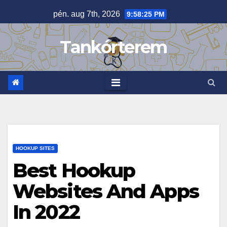
Skip
pén. aug 7th, 2026
9:58:26 PM
to
content
Tankórterem
HOOKUP SITES
Best Hookup
Websites And Apps
In 2022