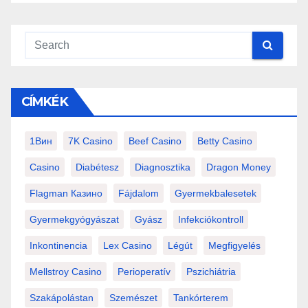
CÍMKÉK
1Вин
7K Casino
Beef Casino
Betty Casino
Casino
Diabétesz
Diagnosztika
Dragon Money
Flagman Казино
Fájdalom
Gyermekbalesetek
Gyermekgyógyászat
Gyász
Infekciókontroll
Inkontinencia
Lex Casino
Légút
Megfigyelés
Mellstroy Casino
Perioperatív
Pszichiátria
Szakápolástan
Szemészet
Tankórterem