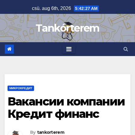
Skip
csü. aug 6th, 2026
5:42:28 AM
to
content
Tankórterem
МИКРОКРЕДИТ
Вакансии компании
Кредит финанс
By
tankorterem