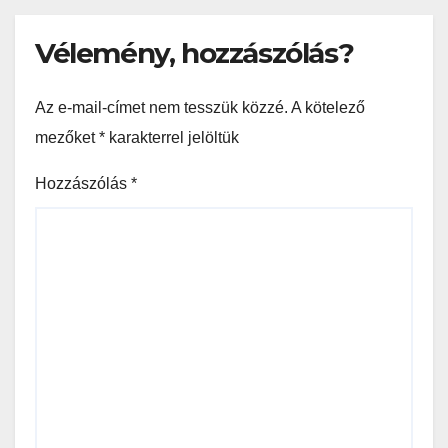
Vélemény, hozzászólás?
Az e-mail-címet nem tesszük közzé.
A kötelező
mezőket
*
karakterrel jelöltük
Hozzászólás
*