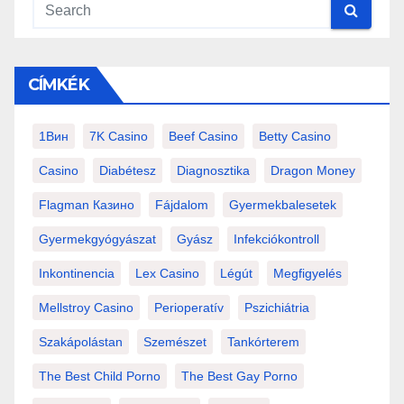
CÍMKÉK
1Вин
7K Casino
Beef Casino
Betty Casino
Casino
Diabétesz
Diagnosztika
Dragon Money
Flagman Казино
Fájdalom
Gyermekbalesetek
Gyermekgyógyászat
Gyász
Infekciókontroll
Inkontinencia
Lex Casino
Légút
Megfigyelés
Mellstroy Casino
Perioperatív
Pszichiátria
Szakápolástan
Szemészet
Tankórterem
The Best Child Porno
The Best Gay Porno