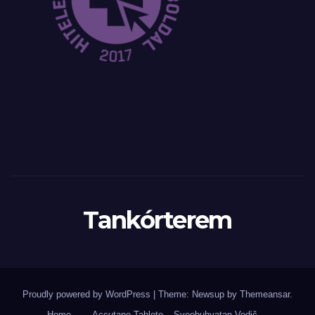
Tankórterem
Proudly powered by WordPress
|
Theme: Newsup by
Themeansar
.
Home
Accutane Tablete – Sveobuhvatan Vodič