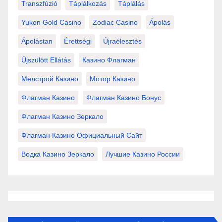
Transzfúzió
Táplálkozás
Táplálás
Yukon Gold Casino
Zodiac Casino
Ápolás
Ápolástan
Érettségi
Újraélesztés
Újszülött Ellátás
Казино Флагман
Мелстрой Казино
Мотор Казино
Флагман Казино
Флагман Казино Бонус
Флагман Казино Зеркало
Флагман Казино Официальный Сайт
Водка Казино Зеркало
Лучшие Казино России