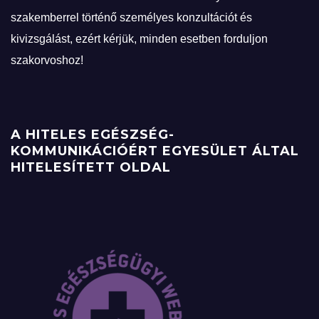
szakemberrel történő személyes konzultációt és
kivizsgálást, ezért kérjük, minden esetben forduljon
szakorvoshoz!
A HITELES EGÉSZSÉG-
KOMMUNIKÁCIÓÉRT EGYESÜLET ÁLTAL
HITELESÍTETT OLDAL