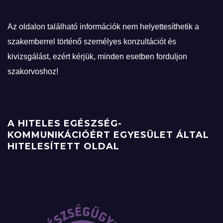
Az oldalon található információk nem helyettesíthetik a
szakemberrel történő személyes konzultációt és
kivizsgálást, ezért kérjük, minden esetben forduljon
szakorvoshoz!
A HITELES EGÉSZSÉG-
KOMMUNIKÁCIÓÉRT EGYESÜLET ÁLTAL
HITELESÍTETT OLDAL