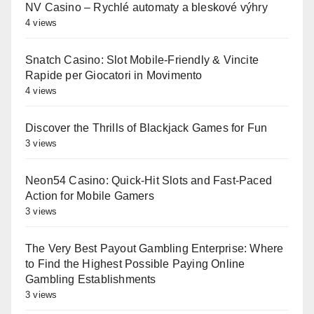
NV Casino – Rychlé automaty a bleskové výhry
4 views
Snatch Casino: Slot Mobile‑Friendly & Vincite
Rapide per Giocatori in Movimento
4 views
Discover the Thrills of Blackjack Games for Fun
3 views
Neon54 Casino: Quick‑Hit Slots and Fast‑Paced
Action for Mobile Gamers
3 views
The Very Best Payout Gambling Enterprise: Where
to Find the Highest Possible Paying Online
Gambling Establishments
3 views