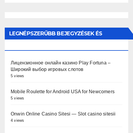
LEGNÉPSZERŰBB BEJEGYZÉSEK ÉS
OLDALAK
Лицензионное онлайн казино Play Fortuna –
Широкий выбор игровых слотов
5 views
Mobile Roulette for Android USA for Newcomers
5 views
Onwin Online Casino Sitesi — Slot casino sitesii
4 views