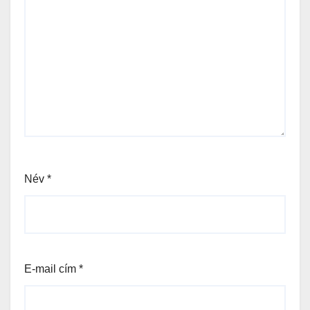
Név
*
E-mail cím
*