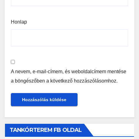
Honlap
A nevem, e-mail-címem, és weboldalcímem mentése
a böngészőben a következő hozzászólásomhoz.
TANKÓRTEREM FB OLDAL