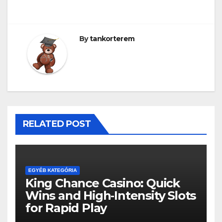
By
tankorterem
RELATED POST
EGYÉB KATEGÓRIA
King Chance Casino: Quick
Wins and High‑Intensity Slots
for Rapid Play