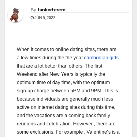
By
tankorterem
JÚN 5, 2022
When it comes to online dating sites, there are
a few times during the the year
cambodian girls
that are a lot better than others. The first
Weekend after New Years is typically the
optimum time of day time, with the optimum
sign-up charge between 5PM and 9PM. This is
because individuals are generally much less
active on internet dating sites during this time,
and the vacations are a coming back family
reunions and celebration. However , there are
some exclusions. For example , Valentine’s is a