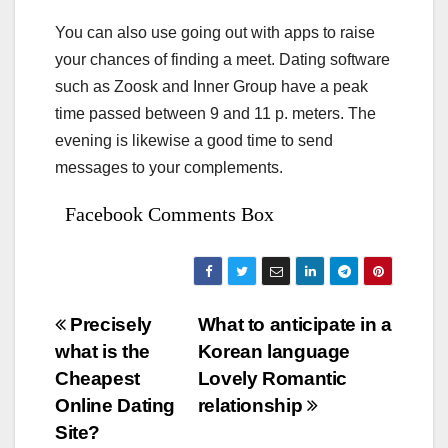
You can also use going out with apps to raise
your chances of finding a meet. Dating software
such as Zoosk and Inner Group have a peak
time passed between 9 and 11 p. meters. The
evening is likewise a good time to send
messages to your complements.
Facebook Comments Box
Bejegyzés
Precisely
What to anticipate in a
what is the
Korean language
navigáció
Cheapest
Lovely Romantic
Online Dating
relationship
Site?