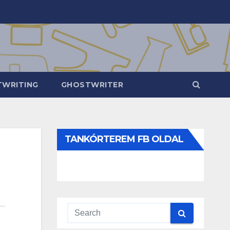
WRITING
GHOSTWRITER
TANKÓRTEREM FB OLDAL