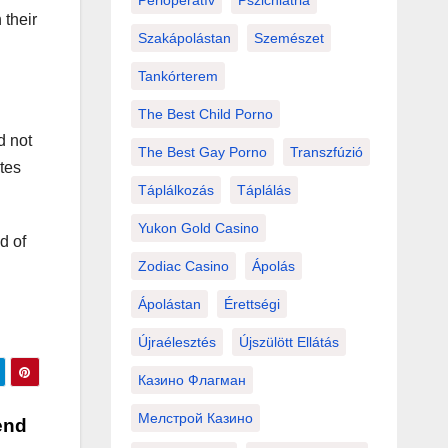
Perioperatív
Pszichiátria
their
Szakápolástan
Szemészet
Tankórterem
The Best Child Porno
d not
The Best Gay Porno
Transzfúzió
tes
Táplálkozás
Táplálás
Yukon Gold Casino
d of
Zodiac Casino
Ápolás
Ápolástan
Érettségi
Újraélesztés
Újszülött Ellátás
Казино Флагман
Мелстрой Казино
iend