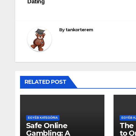
Dating
navigáció
By
tankorterem
RELATED POST
EGYÉB KATEGÓRIA
EGYÉB K
Safe Online
The 
Gambling: A
to O