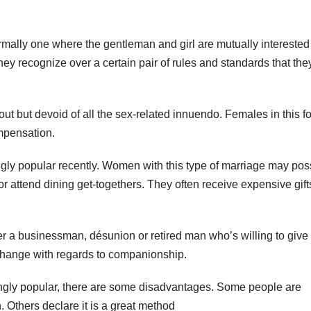
normally one where the gentleman and girl are mutually interested
ey recognize over a certain pair of rules and standards that they
t out but devoid of all the sex-related innuendo. Females in this f
ompensation.
singly popular recently. Women with this type of marriage may pos
or attend dining get-togethers. They often receive expensive gif
her a businessman, désunion or retired man who’s willing to give
change with regards to companionship.
ngly popular, there are some disadvantages. Some people are
on. Others declare it is a great method