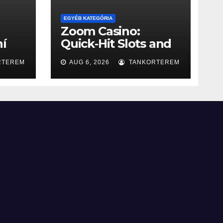
EGYÉB KATEGÓRIA
Zoom Casino:
ní
Quick‑Hit Slots and
v
Rapid Wins for the
RTEREM
AUG 6, 2026
TANKORTEREM
h
Fast‑Paced Player