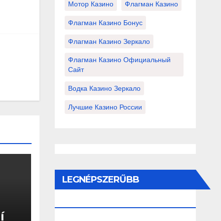
Мотор Казино
Флагман Казино
Флагман Казино Бонус
Флагман Казино Зеркало
Флагман Казино Официальный
Сайт
Водка Казино Зеркало
Лучшие Казино России
LEGNÉPSZERŰBB
BEJEGYZÉSEK ÉS OLDALAK
í