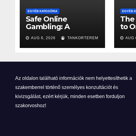
EGYÉB KATEGÓRIA
EGYÉB K
Safe Online
The 
Gambling: A
to O
Comprehensive
Rev
AUG 6, 2026
TANKORTEREM
AUG 
Overview to
Responsible
Gaming
Az oldalon található információk nem helyettesíthetik a
szakemberrel történő személyes konzultációt és
kivizsgálást, ezért kérjük, minden esetben forduljon
szakorvoshoz!