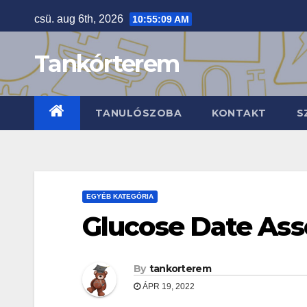
Skip
csü. aug 6th, 2026
10:55:10 AM
to
content
Tankórterem
TANULÓSZOBA
KONTAKT
S
EGYÉB KATEGÓRIA
Glucose Date Ass
By
tankorterem
ÁPR 19, 2022