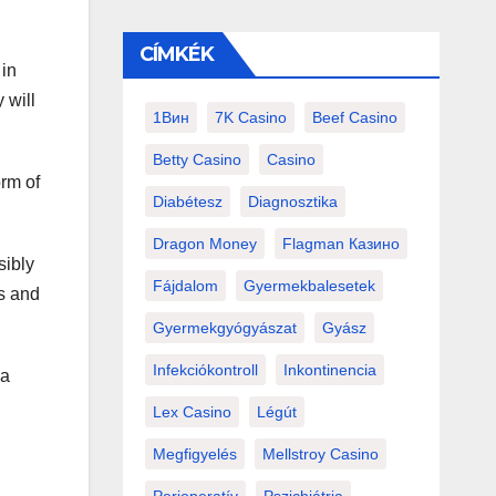
CÍMKÉK
 in
 will
1Вин
7K Casino
Beef Casino
Betty Casino
Casino
orm of
Diabétesz
Diagnosztika
Dragon Money
Flagman Казино
sibly
Fájdalom
Gyermekbalesetek
ts and
Gyermekgyógyászat
Gyász
Infekciókontroll
Inkontinencia
 a
Lex Casino
Légút
Megfigyelés
Mellstroy Casino