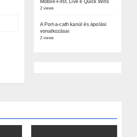
Mobile‑First, Live e Quick Wins
2 views
A Port-a-cath kanül és ápolási
vonatkozásai
2 views