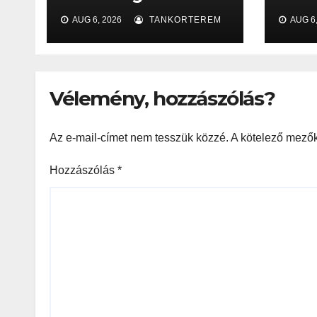
Comprehensive
Rev
AUG 6, 2026
TANKORTEREM
AUG 6,
Overview to
Responsible
Gaming
Vélemény, hozzászólás?
Az e-mail-címet nem tesszük közzé.
A kötelező mező
Hozzászólás
*