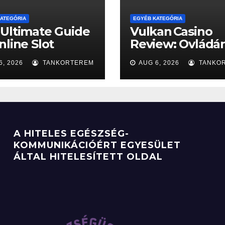
ATEGÓRIA
EGYÉB KATEGÓRIA
Ultimate Guide
Vulkan Casino
nline Slot
Review: Ovládá
iews
řízeného rizika 
6, 2026
TANKORTEREM
AUG 6, 2026
TANKO
rychlých herníc
seancích
A HITELES EGÉSZSÉG-
KOMMUNIKÁCIÓÉRT EGYESÜLET
ÁLTAL HITELESÍTETT OLDAL