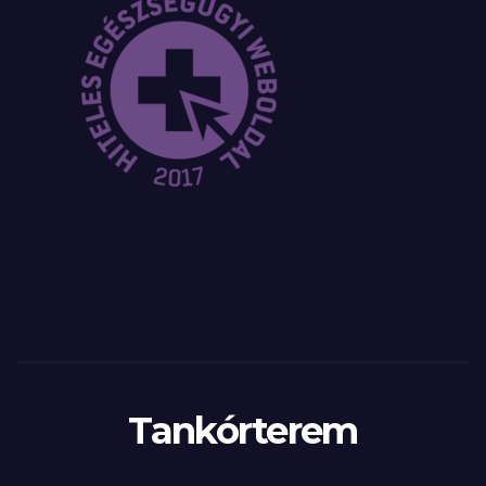
Tankórterem