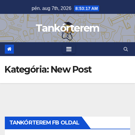
Skip
pén. aug 7th, 2026
8:53:17 AM
to
content
Tankórterem
Kategória:
New Post
TANKÓRTEREM FB OLDAL