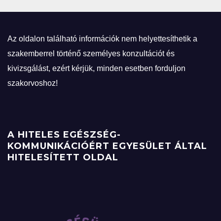
Az oldalon található információk nem helyettesíthetik a
szakemberrel történő személyes konzultációt és
kivizsgálást, ezért kérjük, minden esetben forduljon
szakorvoshoz!
A HITELES EGÉSZSÉG-
KOMMUNIKÁCIÓÉRT EGYESÜLET ÁLTAL
HITELESÍTETT OLDAL