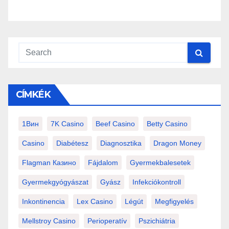
CÍMKÉK
1Вин
7K Casino
Beef Casino
Betty Casino
Casino
Diabétesz
Diagnosztika
Dragon Money
Flagman Казино
Fájdalom
Gyermekbalesetek
Gyermekgyógyászat
Gyász
Infekciókontroll
Inkontinencia
Lex Casino
Légút
Megfigyelés
Mellstroy Casino
Perioperatív
Pszichiátria