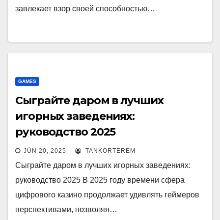
завлекает взор своей способностью…
GAMES
Сыграйте даром в лучших
игорных заведениях:
руководство 2025
JÚN 20, 2025
TANKORTEREM
Сыграйте даром в лучших игорных заведениях:
руководство 2025 В 2025 году времени сфера
цифрового казино продолжает удивлять геймеров
перспективами, позволяя…