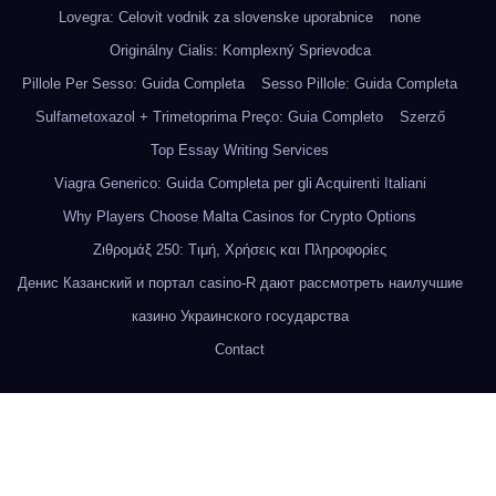
Lovegra: Celovit vodnik za slovenske uporabnice
none
Originálny Cialis: Komplexný Sprievodca
Pillole Per Sesso: Guida Completa
Sesso Pillole: Guida Completa
Sulfametoxazol + Trimetoprima Preço: Guia Completo
Szerző
Top Essay Writing Services
Viagra Generico: Guida Completa per gli Acquirenti Italiani
Why Players Choose Malta Casinos for Crypto Options
Ζιθρομάξ 250: Τιμή, Χρήσεις και Πληροφορίες
Денис Казанский и портал casino-R дают рассмотреть наилучшие
казино Украинского государства
Contact