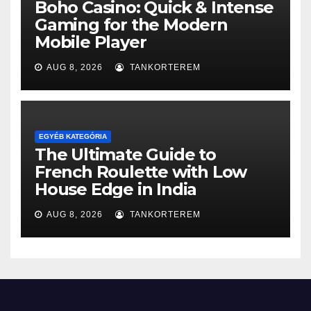
Boho Casino: Quick & Intense
Gaming for the Modern
Mobile Player
AUG 8, 2026
TANKORTEREM
EGYÉB KATEGÓRIA
The Ultimate Guide to
French Roulette with Low
House Edge in India
AUG 8, 2026
TANKORTEREM