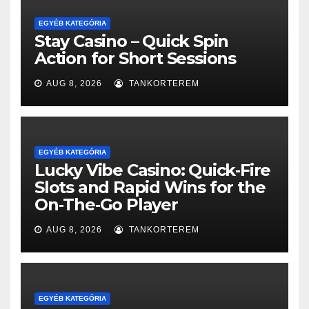
EGYÉB KATEGÓRIA
Stay Casino – Quick Spin
Action for Short Sessions
AUG 8, 2026
TANKORTEREM
EGYÉB KATEGÓRIA
Lucky Vibe Casino: Quick‑Fire
Slots and Rapid Wins for the
On‑The‑Go Player
AUG 8, 2026
TANKORTEREM
EGYÉB KATEGÓRIA