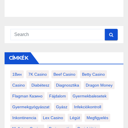
CÍMKÉK
1Вин
7K Casino
Beef Casino
Betty Casino
Casino
Diabétesz
Diagnosztika
Dragon Money
Flagman Казино
Fájdalom
Gyermekbalesetek
Gyermekgyógyászat
Gyász
Infekciókontroll
Inkontinencia
Lex Casino
Légút
Megfigyelés