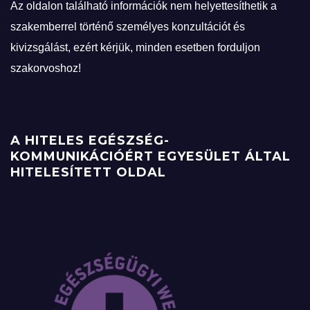
Az oldalon található információk nem helyettesíthetik a
szakemberrel történő személyes konzultációt és
kivizsgálást, ezért kérjük, minden esetben forduljon
szakorvoshoz!
A HITELES EGÉSZSÉG-
KOMMUNIKÁCIÓÉRT EGYESÜLET ÁLTAL
HITELESÍTETT OLDAL