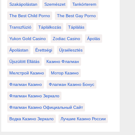
Szakápolástan
Szemészet
Tankórterem
The Best Child Porno
The Best Gay Porno
Transzfúzió
Táplálkozás
Táplálás
Yukon Gold Casino
Zodiac Casino
Ápolás
Ápolástan
Érettségi
Újraélesztés
Újszülött Ellátás
Казино Флагман
Мелстрой Казино
Мотор Казино
Флагман Казино
Флагман Казино Бонус
Флагман Казино Зеркало
Флагман Казино Официальный Сайт
Водка Казино Зеркало
Лучшие Казино России