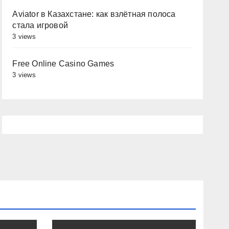
Aviator в Казахстане: как взлётная полоса
стала игровой
3 views
Free Online Casino Games
3 views