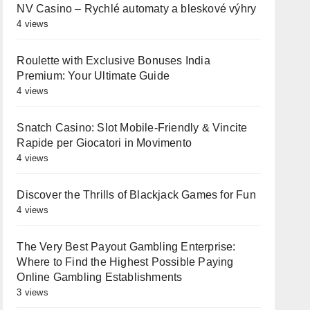
NV Casino – Rychlé automaty a bleskové výhry
4 views
Roulette with Exclusive Bonuses India
Premium: Your Ultimate Guide
4 views
Snatch Casino: Slot Mobile‑Friendly & Vincite
Rapide per Giocatori in Movimento
4 views
Discover the Thrills of Blackjack Games for Fun
4 views
The Very Best Payout Gambling Enterprise:
Where to Find the Highest Possible Paying
Online Gambling Establishments
3 views