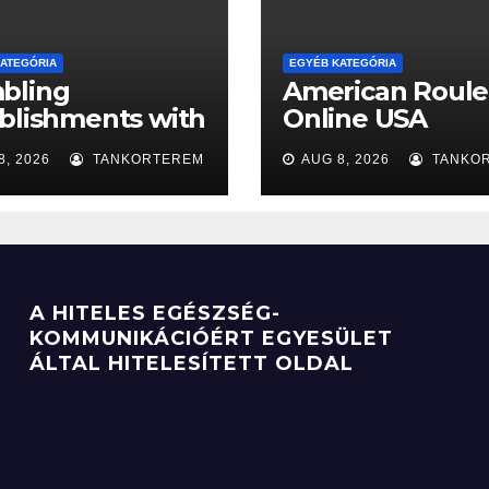
ATEGÓRIA
EGYÉB KATEGÓRIA
bling
American Roule
blishments with
Online USA
al Deposit: A
Certified: An Ex
8, 2026
TANKORTEREM
AUG 8, 2026
TANKO
 and
Review
venient Option
Online Gaming
A HITELES EGÉSZSÉG-
KOMMUNIKÁCIÓÉRT EGYESÜLET
ÁLTAL HITELESÍTETT OLDAL