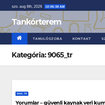
Skip
szo. aug 8th, 2026
10:06:39 AM
to
content
Tankórterem
TANULÓSZOBA
KONTAKT
S
Kategória:
9065_tr
9065_TR
Yorumlar – güvenli kaynak veri ku