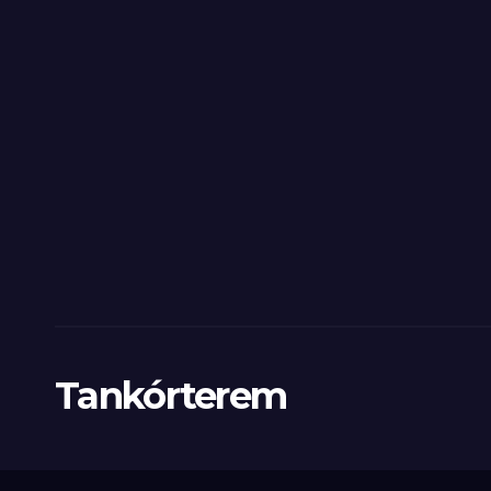
Tankórterem