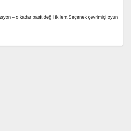
yasyon – o kadar basit değil ikilem.Seçenek çevrimiçi oyun