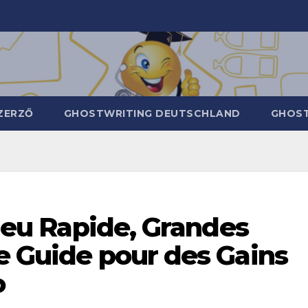
ZERZŐ
GHOSTWRITING DEUTSCHLAND
GHOST
 Jeu Rapide, Grandes
e Guide pour des Gains
o