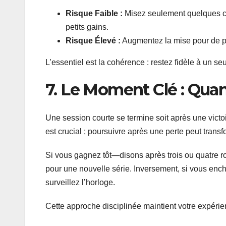
Risque Faible :
Misez seulement quelques cré
petits gains.
Risque Élevé :
Augmentez la mise pour de plu
L’essentiel est la cohérence : restez fidèle à un s
7. Le Moment Clé : Quan
Une session courte se termine soit après une victoire
est crucial ; poursuivre après une perte peut trans
Si vous gagnez tôt—disons après trois ou quatre ro
pour une nouvelle série. Inversement, si vous ench
surveillez l’horloge.
Cette approche disciplinée maintient votre expérie