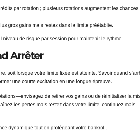
dits par rotation ; plusieurs rotations augmentent les chances
s gros gains mais restez dans la limite préétablie.
eul niveau de risque par session pour maintenir le rythme.
d Arrêter
, soit lorsque votre limite fixée est atteinte. Savoir quand s’arr
former une courte excitation en une longue épreuve.
tations—envisagez de retirer vos gains ou de réinitialiser la mi
aînez les pertes mais restez dans votre limite, continuez mais
nce dynamique tout en protégeant votre bankroll.