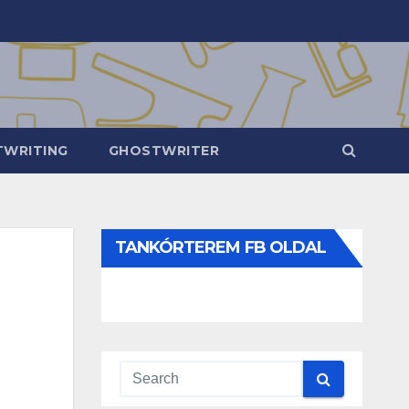
WRITING
GHOSTWRITER
TANKÓRTEREM FB OLDAL