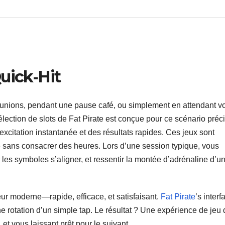
uick‑Hit
nions, pendant une pause café, ou simplement en attendant vo
lection de slots de Fat Pirate est conçue pour ce scénario préci
 excitation instantanée et des résultats rapides. Ces jeux sont
e sans consacrer des heures. Lors d’une session typique, vous
 les symboles s’aligner, et ressentir la montée d’adrénaline d’u
ur moderne—rapide, efficace, et satisfaisant.
Fat Pirate
’s interf
ne rotation d’un simple tap. Le résultat ? Une expérience de jeu 
 et vous laissant prêt pour le suivant.