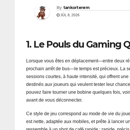
By
tankorterem
JÚL 8, 2026
1. Le Pouls du Gaming Q
Lorsque vous êtes en déplacement—entre deux réu
prochain arrêt de bus—le temps est précieux. La sé
sessions courtes, à haute intensité, qui offrent une
destinés aux joueurs qui veulent tester leur chanc
pouvez faire tourner une bobine quelques fois, voir
avant de vous déconnecter.
Ce style de jeu correspond au mode de vie du joue
est nette, adaptée aux mobiles, et prête à lancer u
ressemble à un shot de café rapide : rapide, précis,