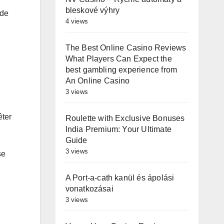
bleskové výhry
 de
4 views
The Best Online Casino Reviews
What Players Can Expect the
best gambling experience from
An Online Casino
3 views
êter
Roulette with Exclusive Bonuses
India Premium: Your Ultimate
Guide
3 views
se
A Port-a-cath kanül és ápolási
vonatkozásai
3 views