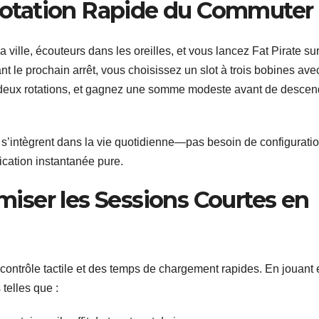
a Rotation Rapide du Commuter
a ville, écouteurs dans les oreilles, et vous lancez Fat Pirate su
 le prochain arrêt, vous choisissez un slot à trois bobines ave
s deux rotations, et gagnez une somme modeste avant de descen
s’intègrent dans la vie quotidienne—pas besoin de configurati
ication instantanée pure.
imiser les Sessions Courtes en
 contrôle tactile et des temps de chargement rapides. En jouant 
telles que :