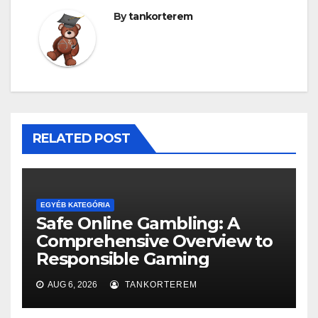
By
tankorterem
RELATED POST
EGYÉB KATEGÓRIA
Safe Online Gambling: A
Comprehensive Overview to
Responsible Gaming
AUG 6, 2026
TANKORTEREM