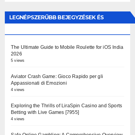
LEGNÉPSZERŰBB BEJEGYZÉSEK ÉS
OLDALAK
The Ultimate Guide to Mobile Roulette for iOS India
2026
5 views
Aviator Crash Game: Gioco Rapido per gli
Appassionati di Emozioni
4 views
Exploring the Thrills of LiraSpin Casino and Sports
Betting with Live Games [7955]
4 views
Safe Online Gambling: A Comprehensive Overview