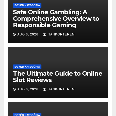
EGYÉB KATEGÓRIA
Safe Online Gambling: A
Comprehensive Overview to
Responsible Gaming
AUG 6, 2026
TANKORTEREM
EGYÉB KATEGÓRIA
The Ultimate Guide to Online
Slot Reviews
AUG 6, 2026
TANKORTEREM
EGYÉB KATEGÓRIA