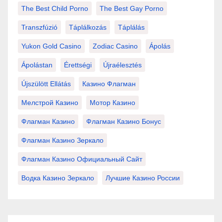
The Best Child Porno
The Best Gay Porno
Transzfúzió
Táplálkozás
Táplálás
Yukon Gold Casino
Zodiac Casino
Ápolás
Ápolástan
Érettségi
Újraélesztés
Újszülött Ellátás
Казино Флагман
Мелстрой Казино
Мотор Казино
Флагман Казино
Флагман Казино Бонус
Флагман Казино Зеркало
Флагман Казино Официальный Сайт
Водка Казино Зеркало
Лучшие Казино России