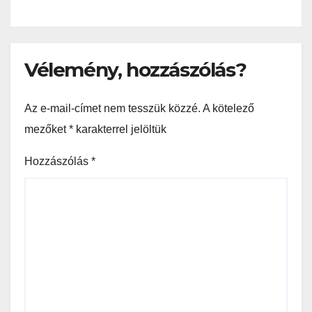
Vélemény, hozzászólás?
Az e-mail-címet nem tesszük közzé.
A kötelező
mezőket
*
karakterrel jelöltük
Hozzászólás
*