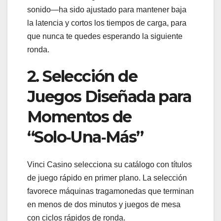
sonido—ha sido ajustado para mantener baja
la latencia y cortos los tiempos de carga, para
que nunca te quedes esperando la siguiente
ronda.
2. Selección de
Juegos Diseñada para
Momentos de
“Solo‑Una‑Más”
Vinci Casino selecciona su catálogo con títulos
de juego rápido en primer plano. La selección
favorece máquinas tragamonedas que terminan
en menos de dos minutos y juegos de mesa
con ciclos rápidos de ronda.