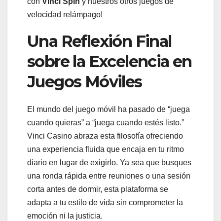
con
Vinci Spin
y nuestros otros juegos de
velocidad relámpago!
Una Reflexión Final
sobre la Excelencia en
Juegos Móviles
El mundo del juego móvil ha pasado de “juega
cuando quieras” a “juega cuando estés listo.”
Vinci Casino abraza esta filosofía ofreciendo
una experiencia fluida que encaja en tu ritmo
diario en lugar de exigirlo. Ya sea que busques
una ronda rápida entre reuniones o una sesión
corta antes de dormir, esta plataforma se
adapta a tu estilo de vida sin comprometer la
emoción ni la justicia.