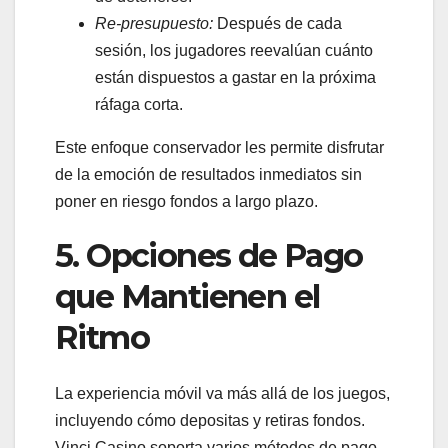
Re‑presupuesto:
Después de cada
sesión, los jugadores reevalúan cuánto
están dispuestos a gastar en la próxima
ráfaga corta.
Este enfoque conservador les permite disfrutar
de la emoción de resultados inmediatos sin
poner en riesgo fondos a largo plazo.
5. Opciones de Pago
que Mantienen el
Ritmo
La experiencia móvil va más allá de los juegos,
incluyendo cómo depositas y retiras fondos.
Vinci Casino soporta varios métodos de pago