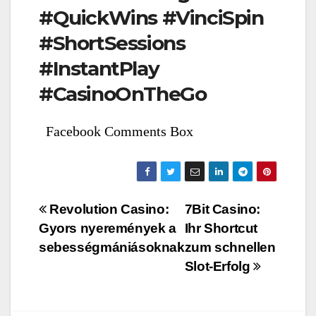
#QuickWins #VinciSpin
#ShortSessions
#InstantPlay
#CasinoOnTheGo
Facebook Comments Box
Bejegyzés
Revolution Casino:
7Bit Casino:
Gyors nyeremények a
Ihr Shortcut
navigáció
sebességmániásoknak
zum schnellen
Slot-Erfolg