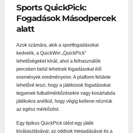
Sports QuickPick:
Fogadások Másodpercek
alatt
Azok számára, akik a sportfogadásokat
kedvelik, a QuickWin „QuickPick”
lehetőségeket kínál, ahol a felhasználók
perceken belül tehetnek fogadásokat élő
események eredményeire. A platform felülete
lehetővé teszi, hogy a játékosok fogadásokat
tegyenek futballmérkőzésekre vagy kosárlabda
játékokra anélkül, hogy végig kellene nézniük
az egész mérkőzést.
Egy tipikus QuickPick ülést egy játék
kiválasztásával, az oddsok megadásával és a