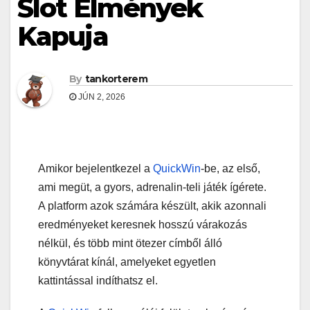
Slot Élmények
Kapuja
By
tankorterem
JÚN 2, 2026
Amikor bejelentkezel a
QuickWin
-be, az első,
ami megüt, a gyors, adrenalin‑teli játék ígérete.
A platform azok számára készült, akik azonnali
eredményeket keresnek hosszú várakozás
nélkül, és több mint ötezer címből álló
könyvtárat kínál, amelyeket egyetlen
kattintással indíthatsz el.