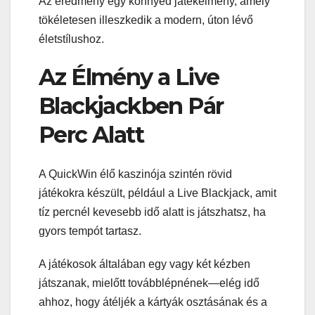
Az eredmény egy könnyed játékélmény, amely
tökéletesen illeszkedik a modern, úton lévő
életstílushoz.
Az Élmény a Live
Blackjackben Pár
Perc Alatt
A QuickWin élő kaszinója szintén rövid
játékokra készült, például a Live Blackjack, amit
tíz percnél kevesebb idő alatt is játszhatsz, ha
gyors tempót tartasz.
A játékosok általában egy vagy két kézben
játszanak, mielőtt továbblépnének—elég idő
ahhoz, hogy átéljék a kártyák osztásának és a