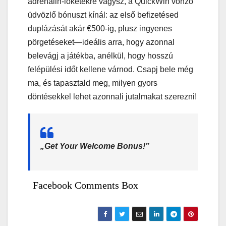
adrenalin‑löketekre vágysz, a QuickWin vonzó
üdvözlő bónuszt kínál: az első befizetésed
duplázását akár €500-ig, plusz ingyenes
pörgetéseket—ideális arra, hogy azonnal
belevágj a játékba, anélkül, hogy hosszú
felépülési időt kellene várnod. Csapj bele még
ma, és tapasztald meg, milyen gyors
döntésekkel lehet azonnali jutalmakat szerezni!
„Get Your Welcome Bonus!”
Facebook Comments Box