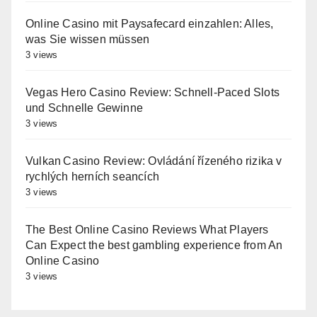
Online Casino mit Paysafecard einzahlen: Alles,
was Sie wissen müssen
3 views
Vegas Hero Casino Review: Schnell‑Paced Slots
und Schnelle Gewinne
3 views
Vulkan Casino Review: Ovládání řízeného rizika v
rychlých herních seancích
3 views
The Best Online Casino Reviews What Players
Can Expect the best gambling experience from An
Online Casino
3 views