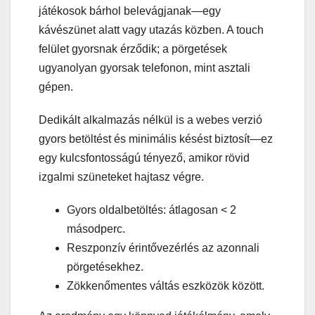
játékosok bárhol belevágjanak—egy
kávészünet alatt vagy utazás közben. A touch
felület gyorsnak érződik; a pörgetések
ugyanolyan gyorsak telefonon, mint asztali
gépen.
Dedikált alkalmazás nélkül is a webes verzió
gyors betöltést és minimális késést biztosít—ez
egy kulcsfontosságú tényező, amikor rövid
izgalmi szüneteket hajtasz végre.
Gyors oldalbetöltés: átlagosan < 2
másodperc.
Reszponzív érintővezérlés az azonnali
pörgetésekhez.
Zökkenőmentes váltás eszközök között.