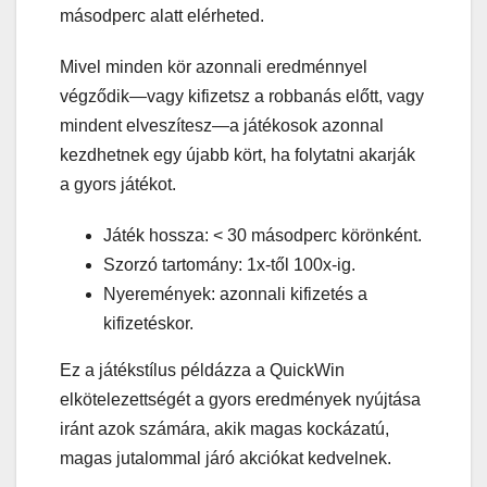
másodperc alatt elérheted.
Mivel minden kör azonnali eredménnyel
végződik—vagy kifizetsz a robbanás előtt, vagy
mindent elveszítesz—a játékosok azonnal
kezdhetnek egy újabb kört, ha folytatni akarják
a gyors játékot.
Játék hossza: < 30 másodperc körönként.
Szorzó tartomány: 1x-től 100x-ig.
Nyeremények: azonnali kifizetés a
kifizetéskor.
Ez a játékstílus példázza a QuickWin
elkötelezettségét a gyors eredmények nyújtása
iránt azok számára, akik magas kockázatú,
magas jutalommal járó akciókat kedvelnek.