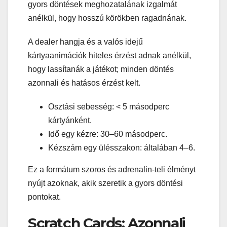
gyors döntések meghozatalának izgalmát
anélkül, hogy hosszú körökben ragadnának.
A dealer hangja és a valós idejű
kártyaanimációk hiteles érzést adnak anélkül,
hogy lassítanák a játékot; minden döntés
azonnali és hatásos érzést kelt.
Osztási sebesség: < 5 másodperc
kártyánként.
Idő egy kézre: 30–60 másodperc.
Kézszám egy ülésszakon: általában 4–6.
Ez a formátum szoros és adrenalin‑teli élményt
nyújt azoknak, akik szeretik a gyors döntési
pontokat.
Scratch Cards: Azonnali