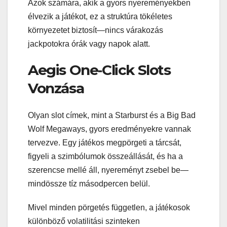
Azok számára, akik a gyors nyereményekben
élvezik a játékot, ez a struktúra tökéletes
környezetet biztosít—nincs várakozás
jackpotokra órák vagy napok alatt.
Aegis One‑Click Slots
Vonzása
Olyan slot címek, mint a Starburst és a Big Bad
Wolf Megaways, gyors eredményekre vannak
tervezve. Egy játékos megpörgeti a tárcsát,
figyeli a szimbólumok összeállását, és ha a
szerencse mellé áll, nyereményt zsebel be—
mindössze tíz másodpercen belül.
Mivel minden pörgetés független, a játékosok
különböző volatilitási szinteken