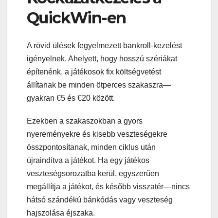
QuickWin-en
A rövid ülések fegyelmezett bankroll‑kezelést
igényelnek. Ahelyett, hogy hosszú szériákat
építenénk, a játékosok fix költségvetést
állítanak be minden ötperces szakaszra—
gyakran €5 és €20 között.
Ezekben a szakaszokban a gyors
nyereményekre és kisebb veszteségekre
összpontosítanak, minden ciklus után
újraindítva a játékot. Ha egy játékos
veszteségsorozatba kerül, egyszerűen
megállítja a játékot, és később visszatér—nincs
hátsó szándékú bánkódás vagy veszteség
hajszolása éjszaka.