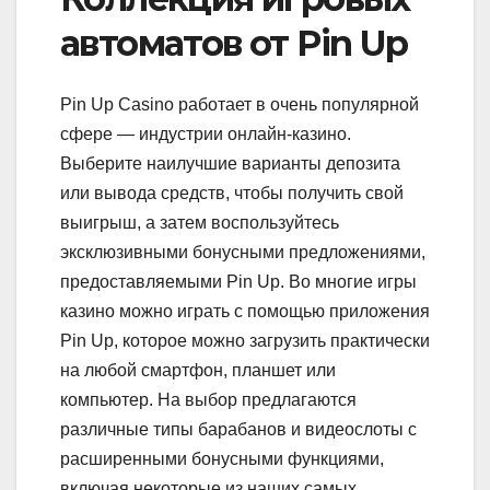
автоматов от Pin Up
Pin Up Casino работает в очень популярной
сфере — индустрии онлайн-казино.
Выберите наилучшие варианты депозита
или вывода средств, чтобы получить свой
выигрыш, а затем воспользуйтесь
эксклюзивными бонусными предложениями,
предоставляемыми Pin Up. Во многие игры
казино можно играть с помощью приложения
Pin Up, которое можно загрузить практически
на любой смартфон, планшет или
компьютер. На выбор предлагаются
различные типы барабанов и видеослоты с
расширенными бонусными функциями,
включая некоторые из наших самых