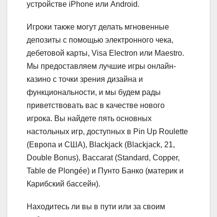
устройстве iPhone или Android.
Игроки также могут делать мгновенные
депозиты с помощью электронного чека,
дебетовой карты, Visa Electron или Maestro.
Мы предоставляем лучшие игры онлайн-
казино с точки зрения дизайна и
функциональности, и мы будем рады
приветствовать вас в качестве нового
игрока. Вы найдете пять основных
настольных игр, доступных в Pin Up Roulette
(Европа и США), Blackjack (Blackjack, 21,
Double Bonus), Baccarat (Standard, Copper,
Table de Plongée) и Пунто Банко (материк и
Карибский бассейн).
Находитесь ли вы в пути или за своим