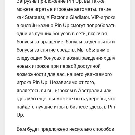
Загрузив приложение Pin Up, вы также
можете играть в игровые автоматы, такие
как Starburst, X Factor и Gladiator. VIP-игроки
в онлайн-казино Pin Up смогут попробовать
одни из лучших бонусов в сети, включая
бонусы за вращение, бонусы за депозиты и
бонусы за снятие средств. Мы объявим о
следующих бонусах и вознаграждениях для
новых игроков при первой доступной
возможности для вас, нашего уважаемого
игрока Pin Up. Независимо от того,
являетесь ли вы игроком в Австралии или
где-либо еще, вы можете быть уверены, что
найдете лучшие игры в бизнесе здесь, в Pin
Up.
Вам будет предложено несколько способов