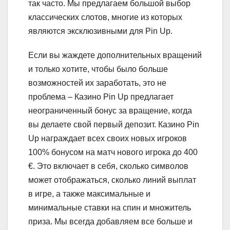
так часто. Мы предлагаем большой выбор
классических слотов, многие из которых
являются эксклюзивными для Pin Up.
Если вы жаждете дополнительных вращений
и только хотите, чтобы было больше
возможностей их заработать, это не
проблема – Казино Pin Up предлагает
неограниченный бонус за вращение, когда
вы делаете свой первый депозит. Казино Pin
Up награждает всех своих новых игроков
100% бонусом на матч нового игрока до 400
€. Это включает в себя, сколько символов
может отображаться, сколько линий выплат
в игре, а также максимальные и
минимальные ставки на спин и множитель
приза. Мы всегда добавляем все больше и