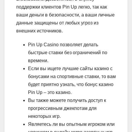
поддержки клиентов Pin Up легко, так как
ваши деньги в безопасности, а ваши личные
данные защищены от любых угроз из
внешних источников.
Pin Up Casino позволяет делать
быстрые ставки без ограничений по
времени.
Если вы ищете лучшие сайты казино с
бонусами на спортивные ставки, то вам
будет приятно узнать, что бонус казино
Pin Up – это казино.
Вы также можете получить доступ к
прогрессивным джекпотам для
некоторых игр.
Являетесь ли вы опытным игроком или