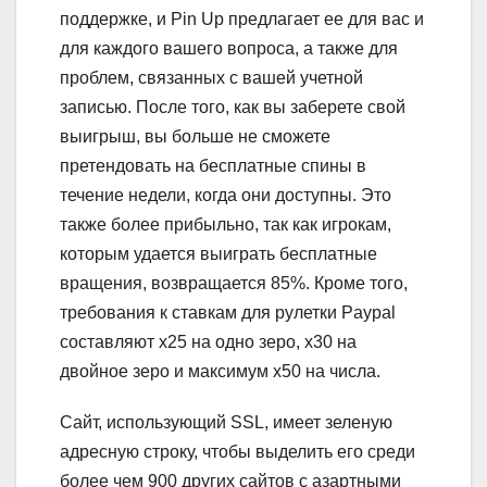
поддержке, и Pin Up предлагает ее для вас и
для каждого вашего вопроса, а также для
проблем, связанных с вашей учетной
записью. После того, как вы заберете свой
выигрыш, вы больше не сможете
претендовать на бесплатные спины в
течение недели, когда они доступны. Это
также более прибыльно, так как игрокам,
которым удается выиграть бесплатные
вращения, возвращается 85%. Кроме того,
требования к ставкам для рулетки Paypal
составляют х25 на одно зеро, х30 на
двойное зеро и максимум х50 на числа.
Сайт, использующий SSL, имеет зеленую
адресную строку, чтобы выделить его среди
более чем 900 других сайтов с азартными