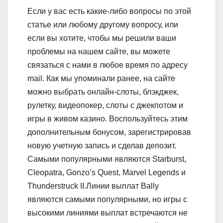
Если у вас есть какие-либо вопросы по этой
статье или любому другому вопросу, или
если вы хотите, чтобы мы решили ваши
проблемы на нашем сайте, вы можете
связаться с нами в любое время по адресу
mail. Как мы упоминали ранее, на сайте
можно выбрать онлайн-слоты, блэкджек,
рулетку, видеопокер, слоты с джекпотом и
игры в живом казино. Воспользуйтесь этим
дополнительным бонусом, зарегистрировав
новую учетную запись и сделав депозит.
Самыми популярными являются Starburst,
Cleopatra, Gonzo’s Quest, Marvel Legends и
Thunderstruck II.Линии выплат Bally
являются самыми популярными, но игры с
высокими линиями выплат встречаются не