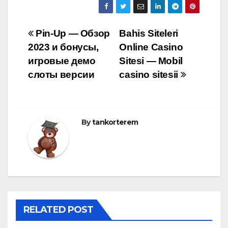
Bejegyzés
Pin-Up — Обзор
Bahis Siteleri
2023 и бонусы,
Online Casino
navigáció
игровые демо
Sitesi — Mobil
слоты версии
casino sitesii
By
tankorterem
RELATED POST