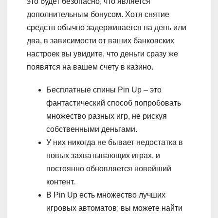
это будет безопасно, что является
дополнительным бонусом. Хотя снятие
средств обычно задерживается на день или
два, в зависимости от ваших банковских
настроек вы увидите, что деньги сразу же
появятся на вашем счету в казино.
Бесплатные спины Pin Up – это
фантастический способ попробовать
множество разных игр, не рискуя
собственными деньгами.
У них никогда не бывает недостатка в
новых захватывающих играх, и
постоянно обновляется новейший
контент.
В Pin Up есть множество лучших
игровых автоматов; вы можете найти