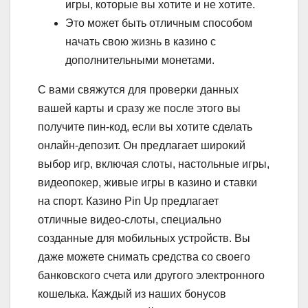
игры, которые вы хотите и не хотите.
Это может быть отличным способом
начать свою жизнь в казино с
дополнительными монетами.
С вами свяжутся для проверки данных
вашей карты и сразу же после этого вы
получите пин-код, если вы хотите сделать
онлайн-депозит. Он предлагает широкий
выбор игр, включая слоты, настольные игры,
видеопокер, живые игры в казино и ставки
на спорт. Казино Pin Up предлагает
отличные видео-слоты, специально
созданные для мобильных устройств. Вы
даже можете снимать средства со своего
банковского счета или другого электронного
кошелька. Каждый из наших бонусов