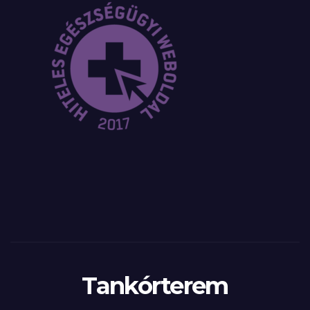
Tankórterem