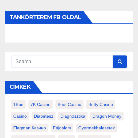
TANKÓRTEREM FB OLDAL
CÍMKÉK
1Вин
7K Casino
Beef Casino
Betty Casino
Casino
Diabétesz
Diagnosztika
Dragon Money
Flagman Казино
Fájdalom
Gyermekbalesetek