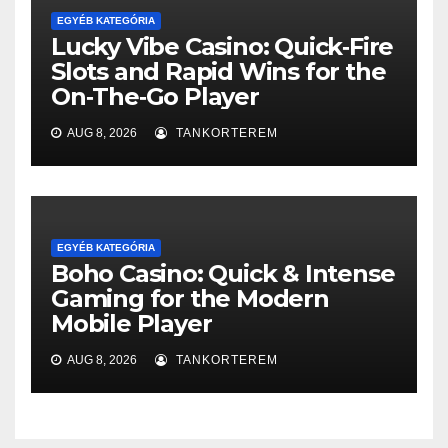
EGYÉB KATEGÓRIA
Lucky Vibe Casino: Quick‑Fire
Slots and Rapid Wins for the
On‑The‑Go Player
AUG 8, 2026
TANKORTEREM
EGYÉB KATEGÓRIA
Boho Casino: Quick & Intense
Gaming for the Modern
Mobile Player
AUG 8, 2026
TANKORTEREM