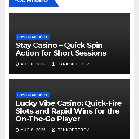
YOU MISSED
EGYÉB KATEGÓRIA
Stay Casino – Quick Spin
Action for Short Sessions
AUG 8, 2026
TANKORTEREM
EGYÉB KATEGÓRIA
Lucky Vibe Casino: Quick‑Fire
Slots and Rapid Wins for the
On‑The‑Go Player
AUG 8, 2026
TANKORTEREM