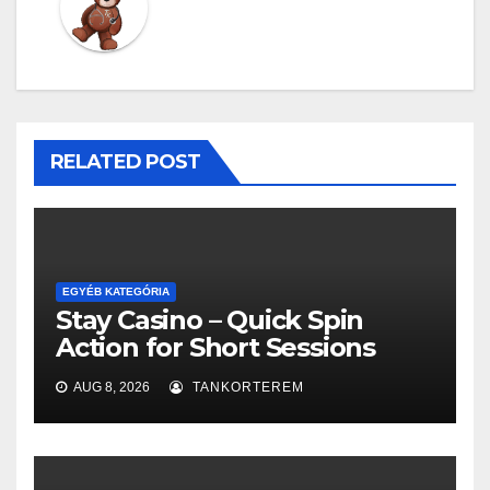
RELATED POST
EGYÉB KATEGÓRIA
Stay Casino – Quick Spin
Action for Short Sessions
AUG 8, 2026
TANKORTEREM