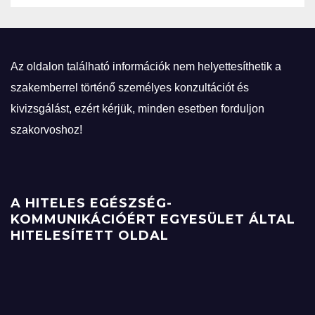
Az oldalon található információk nem helyettesíthetik a
szakemberrel történő személyes konzultációt és
kivizsgálást, ezért kérjük, minden esetben forduljon
szakorvoshoz!
A HITELES EGÉSZSÉG-
KOMMUNIKÁCIÓÉRT EGYESÜLET ÁLTAL
HITELESÍTETT OLDAL