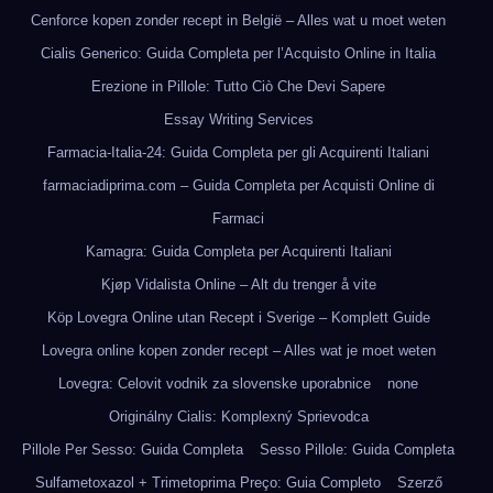
Cenforce kopen zonder recept in België – Alles wat u moet weten
Cialis Generico: Guida Completa per l’Acquisto Online in Italia
Erezione in Pillole: Tutto Ciò Che Devi Sapere
Essay Writing Services
Farmacia-Italia-24: Guida Completa per gli Acquirenti Italiani
farmaciadiprima.com – Guida Completa per Acquisti Online di
Farmaci
Kamagra: Guida Completa per Acquirenti Italiani
Kjøp Vidalista Online – Alt du trenger å vite
Köp Lovegra Online utan Recept i Sverige – Komplett Guide
Lovegra online kopen zonder recept – Alles wat je moet weten
Lovegra: Celovit vodnik za slovenske uporabnice
none
Originálny Cialis: Komplexný Sprievodca
Pillole Per Sesso: Guida Completa
Sesso Pillole: Guida Completa
Sulfametoxazol + Trimetoprima Preço: Guia Completo
Szerző