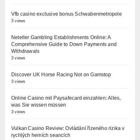
Vfb casino exclusive bonus Schwabenmetropole
3 views
Neteller Gambling Establishments Online: A
Comprehensive Guide to Down Payments and
Withdrawals
3 views
Discover UK Horse Racing Not on Gamstop
3 views
Online Casino mit Paysafecard einzahlen: Alles,
was Sie wissen müssen
3 views
Vulkan Casino Review: Ovládání řízeného rizika v
rychlých herních seancích