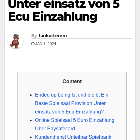
Unter einsatz von 5
Ecu Einzahlung
By
tankorterem
JAN 7, 2024
Content
Ended up being Ist und bleibt Ein
Beste Spielsaal Provision Unter
einsatz von 5 Ecu Einzahlung?
Online Spielsaal 5 Euro Einzahlung
Über Paysafecard
Kundendienst Unteilbar Spielbank