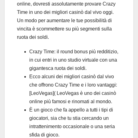
online, dovresti assolutamente provare Crazy
Time in uno dei migliori casinò dal vivo oggi.
Un modo per aumentare le tue possibilità di
vincita è scommettere su più segmenti sulla
ruota dei soldi.
Crazy Time: il round bonus più redditizio,
in cui entri in uno studio virtuale con una
gigantesca ruota dei soldi.
Ecco alcuni dei migliori casinò dal vivo
che offrono Crazy Time e i loro vantaggi:
[LeoVegas]( LeoVegas è uno dei casinò
online più famosi e rinomati al mondo.
È un gioco che fa appello a tutti i tipi di
giocatori, sia che tu stia cercando un
intrattenimento occasionale o una seria
sfida di gioco.