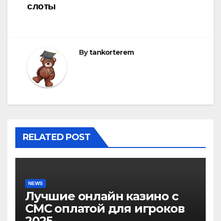
слоты
By
tankorterem
RELATED POST
NEWS
Лучшие онлайн казино с
СМС оплатой для игроков
2025