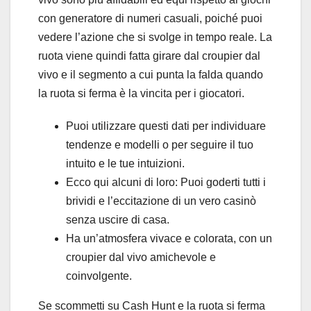
con generatore di numeri casuali, poiché puoi
vedere l’azione che si svolge in tempo reale. La
ruota viene quindi fatta girare dal croupier dal
vivo e il segmento a cui punta la falda quando
la ruota si ferma è la vincita per i giocatori.
Puoi utilizzare questi dati per individuare
tendenze e modelli o per seguire il tuo
intuito e le tue intuizioni.
Ecco qui alcuni di loro: Puoi goderti tutti i
brividi e l’eccitazione di un vero casinò
senza uscire di casa.
Ha un’atmosfera vivace e colorata, con un
croupier dal vivo amichevole e
coinvolgente.
Se scommetti su Cash Hunt e la ruota si ferma