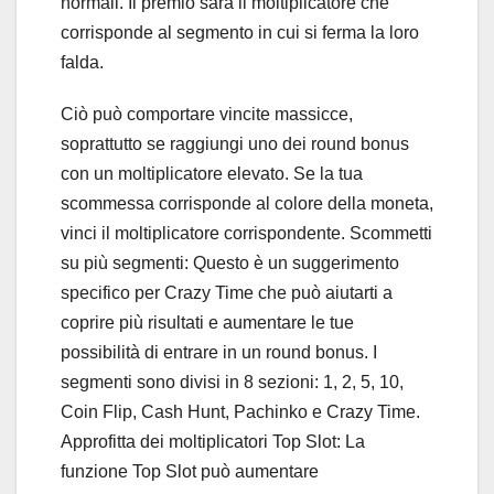
normali. Il premio sarà il moltiplicatore che
corrisponde al segmento in cui si ferma la loro
falda.
Ciò può comportare vincite massicce,
soprattutto se raggiungi uno dei round bonus
con un moltiplicatore elevato. Se la tua
scommessa corrisponde al colore della moneta,
vinci il moltiplicatore corrispondente. Scommetti
su più segmenti: Questo è un suggerimento
specifico per Crazy Time che può aiutarti a
coprire più risultati e aumentare le tue
possibilità di entrare in un round bonus. I
segmenti sono divisi in 8 sezioni: 1, 2, 5, 10,
Coin Flip, Cash Hunt, Pachinko e Crazy Time.
Approfitta dei moltiplicatori Top Slot: La
funzione Top Slot può aumentare