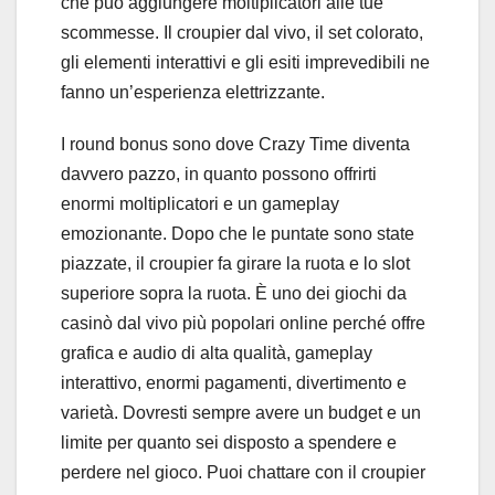
che può aggiungere moltiplicatori alle tue
scommesse. Il croupier dal vivo, il set colorato,
gli elementi interattivi e gli esiti imprevedibili ne
fanno un’esperienza elettrizzante.
I round bonus sono dove Crazy Time diventa
davvero pazzo, in quanto possono offrirti
enormi moltiplicatori e un gameplay
emozionante. Dopo che le puntate sono state
piazzate, il croupier fa girare la ruota e lo slot
superiore sopra la ruota. È uno dei giochi da
casinò dal vivo più popolari online perché offre
grafica e audio di alta qualità, gameplay
interattivo, enormi pagamenti, divertimento e
varietà. Dovresti sempre avere un budget e un
limite per quanto sei disposto a spendere e
perdere nel gioco. Puoi chattare con il croupier