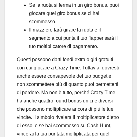
Se la ruota si ferma in un giro bonus, puoi
giocare quel giro bonus se ci hai
scommesso.
Il mazziere farà girare la ruota e il
segmento a cui punta il tuo flapper sarà il
tuo moltiplicatore di pagamento.
Questi possono darti fondi extra o giri gratuiti
con cui giocare a Crazy Time. Tuttavia, dovresti
anche essere consapevole del tuo budget e
non scommettere più di quanto puoi permetterti
di perdere. Ma non è tutto, perché Crazy Time
ha anche quattro round bonus unici e diversi
che possono moltiplicare ancora di più le tue
vincite. Il simbolo rivelerà il moltiplicatore dietro
di esso, e se hai scommesso su Cash Hunt,
vincerai la tua puntata moltiplicata per quel