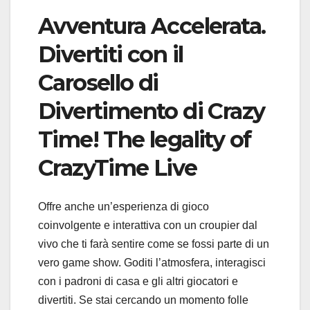
Avventura Accelerata.
Divertiti con il
Carosello di
Divertimento di Crazy
Time! The legality of
CrazyTime Live
Offre anche un’esperienza di gioco
coinvolgente e interattiva con un croupier dal
vivo che ti farà sentire come se fossi parte di un
vero game show. Goditi l’atmosfera, interagisci
con i padroni di casa e gli altri giocatori e
divertiti. Se stai cercando un momento folle