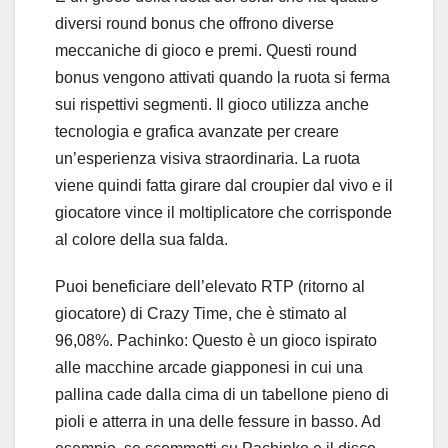
diversi round bonus che offrono diverse
meccaniche di gioco e premi. Questi round
bonus vengono attivati ​​quando la ruota si ferma
sui rispettivi segmenti. Il gioco utilizza anche
tecnologia e grafica avanzate per creare
un’esperienza visiva straordinaria. La ruota
viene quindi fatta girare dal croupier dal vivo e il
giocatore vince il moltiplicatore che corrisponde
al colore della sua falda.
Puoi beneficiare dell’elevato RTP (ritorno al
giocatore) di Crazy Time, che è stimato al
96,08%. Pachinko: Questo è un gioco ispirato
alle macchine arcade giapponesi in cui una
pallina cade dalla cima di un tabellone pieno di
pioli e atterra in una delle fessure in basso. Ad