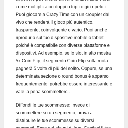
come moltiplicatori doppi o tripli o giri ripetuti.
Puoi giocare a Crazy Time con un croupier dal
vivo che renderà il gioco più autentico,
trasparente, coinvolgente e vario. Puoi anche
riprodurlo sul tuo dispositivo mobile o tablet,
poiché è compatibile con diverse piattaforme e
dispositivi. Ad esempio, se lo slot in alto mostra
5x Coin Flip, il segmento Coin Flip sulla ruota
pagherà 5 volte di più del solito. Oppure, se una
determinata sezione o round bonus è apparso
frequentemente, potrebbe essere interessante e
vale la pena scommetterci.
Diffondi le tue scommesse: Invece di
scommettere su un segmento, prova a
distribuire le tue scommesse su diversi