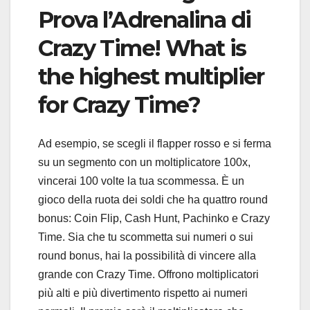
Prova l’Adrenalina di
Crazy Time! What is
the highest multiplier
for Crazy Time?
Ad esempio, se scegli il flapper rosso e si ferma
su un segmento con un moltiplicatore 100x,
vincerai 100 volte la tua scommessa. È un
gioco della ruota dei soldi che ha quattro round
bonus: Coin Flip, Cash Hunt, Pachinko e Crazy
Time. Sia che tu scommetta sui numeri o sui
round bonus, hai la possibilità di vincere alla
grande con Crazy Time. Offrono moltiplicatori
più alti e più divertimento rispetto ai numeri