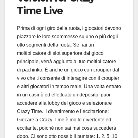
Time Live
Prima di ogni giro della ruota, i giocatori devono
piazzare le loro scommesse su uno o più degli
otto segmenti della ruota. Se hai un
moltiplicatore di slot superiore dal gioco
principale, verrà aggiunto al tuo moltiplicatore
di pachinko. È anche un gioco con croupier dal
vivo che ti consente di interagire con il croupier
e altri giocatori in tempo reale. Una volta entrato
in un casinò ed effettuato un deposito, puoi
accedere alla lobby del gioco e selezionare
Crazy Time. Il divertimento e l’eccitazione:
Giocare a Crazy Time è molto divertente ed
eccitante, poiché non sai mai cosa succederà
dopo. Ci sono otto possibili puntate: 1, 2, 5, 10,