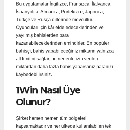
Bu uygulamalar İngilizce, Fransızca, İtalyanca,
İspanyolca, Almanca, Portekizce, Japonca,
Türkçe ve Rusça dillerinde mevcuttur.
Oyuncuları için kâr elde edeceklerinden ve
yayılmış bahislerden para
kazanabileceklerinden emindirler. En popüler
bahisçi, bahis yapabileceğiniz miktarın yalnızca
alt limitini sağlar, bu nedenle izin verilen
miktardan daha fazla bahis yaparsanız paranızı
kaybedebilirsiniz.
1Win Nasıl Üye
Olunur?
Şirket hemen hemen tüm bölgeleri
kapsamaktadır ve her ülkede kullanılabilen tek