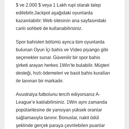
$ ve 2.000 $ veya 1 Lakh rupi olarak talep
edilebilir.Jackpot aşağıdaki oyunlarda
kazanılabilir: Web sitesinin ana sayfasındaki
canlı sohbeti de kullanabilirsiniz.
Spor bahisleri bölümü ayrıca tüm oyunlarda
bulunan Oyun İçi bahis ve Video piyango gibi
seçenekler sunar. Güvenilir bir spor bahis
şirketi arayan herkes 1Win’te bulabilir. Müşteri
desteği, hızlı ödemeleri ve basit bahis kuralları
ile tanınan bir markadır.
Avustralya futbolunu tercih ediyorsanız A-
League’e katılabilirsiniz. 1Win aynı zamanda
popülaritesine de yansıyan yüksek oranlar
sağlamasıyla tanınır. Bonuslar, nakit ödül
şeklinde gerçek paraya çevrilebilen puanlar