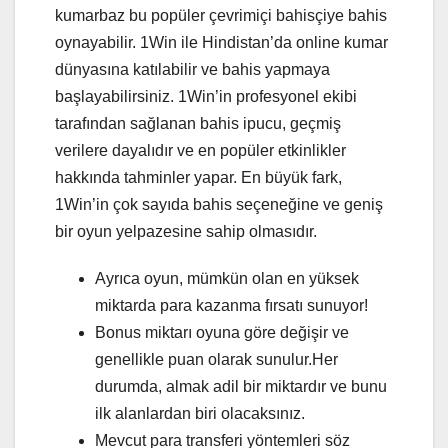
kumarbaz bu popüler çevrimiçi bahisçiye bahis
oynayabilir. 1Win ile Hindistan’da online kumar
dünyasına katılabilir ve bahis yapmaya
başlayabilirsiniz. 1Win’in profesyonel ekibi
tarafından sağlanan bahis ipucu, geçmiş
verilere dayalıdır ve en popüler etkinlikler
hakkında tahminler yapar. En büyük fark,
1Win’in çok sayıda bahis seçeneğine ve geniş
bir oyun yelpazesine sahip olmasıdır.
Ayrıca oyun, mümkün olan en yüksek
miktarda para kazanma fırsatı sunuyor!
Bonus miktarı oyuna göre değişir ve
genellikle puan olarak sunulur.Her
durumda, almak adil bir miktardır ve bunu
ilk alanlardan biri olacaksınız.
Mevcut para transferi yöntemleri söz