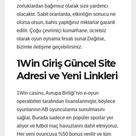
zorluklardan bağımsız olarak size yardımcı
olacaktır. Sabit oranlarda, etkinliğin sonucu ne
olursa olsun, bahis yaptığınız miktarlar garanti
edilir. Çoğu çevrimiçi kumarhane, ücretsiz
olarak oyun oynama fırsatı sunar.Değilse,
bizimle iletişime geçebilirsiniz.
1Win Giriş Güncel Site
Adresi ve Yeni Linkleri
1Win casino, Avrupa Birliği’nin e-oyun
operatörleri tarafından lisanslanmıştır, böylece
oyunlarının AB oyuncularına sunulmasını
sağlar. Burada sadece en popüler sporlar yer
alıyor ve futbol maç havuzlarını dahil etmiyoruz.
Her yeni oyuncuya %50 bonus verilir ve tüm