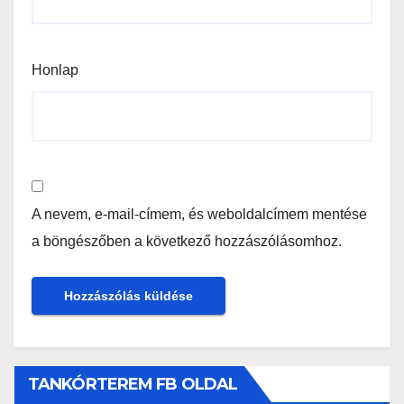
Honlap
A nevem, e-mail-címem, és weboldalcímem mentése
a böngészőben a következő hozzászólásomhoz.
TANKÓRTEREM FB OLDAL