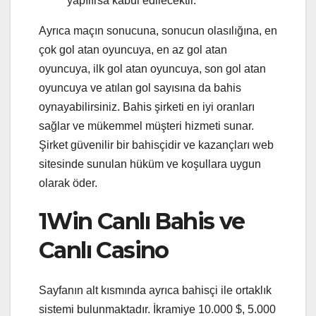
yapılırsa kabul edilecektir.
Ayrıca maçın sonucuna, sonucun olasılığına, en
çok gol atan oyuncuya, en az gol atan
oyuncuya, ilk gol atan oyuncuya, son gol atan
oyuncuya ve atılan gol sayısına da bahis
oynayabilirsiniz. Bahis şirketi en iyi oranları
sağlar ve mükemmel müşteri hizmeti sunar.
Şirket güvenilir bir bahisçidir ve kazançları web
sitesinde sunulan hüküm ve koşullara uygun
olarak öder.
1Win Canlı Bahis ve
Canlı Casino
Sayfanın alt kısmında ayrıca bahisçi ile ortaklık
sistemi bulunmaktadır. İkramiye 10.000 $, 5.000