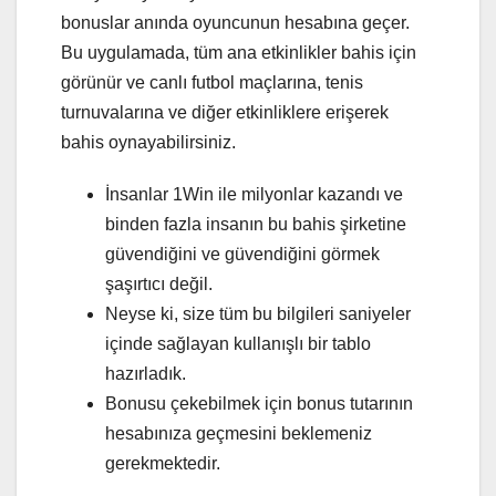
bonuslar anında oyuncunun hesabına geçer.
Bu uygulamada, tüm ana etkinlikler bahis için
görünür ve canlı futbol maçlarına, tenis
turnuvalarına ve diğer etkinliklere erişerek
bahis oynayabilirsiniz.
İnsanlar 1Win ile milyonlar kazandı ve
binden fazla insanın bu bahis şirketine
güvendiğini ve güvendiğini görmek
şaşırtıcı değil.
Neyse ki, size tüm bu bilgileri saniyeler
içinde sağlayan kullanışlı bir tablo
hazırladık.
Bonusu çekebilmek için bonus tutarının
hesabınıza geçmesini beklemeniz
gerekmektedir.