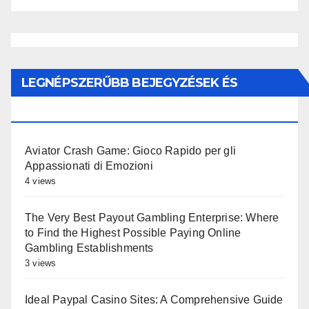
LEGNÉPSZERŰBB BEJEGYZÉSEK ÉS
OLDALAK
Aviator Crash Game: Gioco Rapido per gli
Appassionati di Emozioni
4 views
The Very Best Payout Gambling Enterprise: Where
to Find the Highest Possible Paying Online
Gambling Establishments
3 views
Ideal Paypal Casino Sites: A Comprehensive Guide