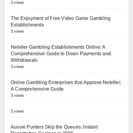
3 views
The Enjoyment of Free Video Game Gambling
Establishments
3 views
Neteller Gambling Establishments Online: A
Comprehensive Guide to Down Payments and
Withdrawals
3 views
Online Gambling Enterprises that Approve Neteller:
A Comprehensive Guide
3 views
3 views
Aussie Punters Skip the Queues: Instant