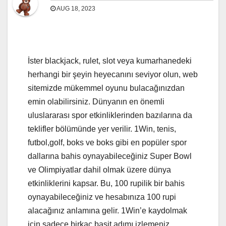
AUG 18, 2023
İster blackjack, rulet, slot veya kumarhanedeki
herhangi bir şeyin heyecanını seviyor olun, web
sitemizde mükemmel oyunu bulacağınızdan
emin olabilirsiniz. Dünyanın en önemli
uluslararası spor etkinliklerinden bazılarına da
teklifler bölümünde yer verilir. 1Win, tenis,
futbol,golf, boks ve boks gibi en popüler spor
dallarına bahis oynayabileceğiniz Super Bowl
ve Olimpiyatlar dahil olmak üzere dünya
etkinliklerini kapsar. Bu, 100 rupilik bir bahis
oynayabileceğiniz ve hesabınıza 100 rupi
alacağınız anlamına gelir. 1Win’e kaydolmak
için sadece birkaç basit adımı izlemeniz