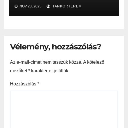
NOV 28, 2025
TANKORTEREM
Vélemény, hozzászólás?
Az e-mail-címet nem tesszük közzé.
A kötelező
mezőket
*
karakterrel jelöltük
Hozzászólás
*