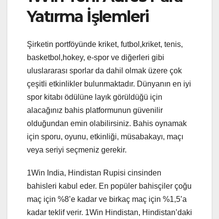
Yatırma İşlemleri
Şirketin portföyünde kriket, futbol,kriket, tenis,
basketbol,hokey, e-spor ve diğerleri gibi
uluslararası sporlar da dahil olmak üzere çok
çeşitli etkinlikler bulunmaktadır. Dünyanın en iyi
spor kitabı ödülüne layık görüldüğü için
alacağınız bahis platformunun güvenilir
olduğundan emin olabilirsiniz. Bahis oynamak
için sporu, oyunu, etkinliği, müsabakayı, maçı
veya seriyi seçmeniz gerekir.
1Win India, Hindistan Rupisi cinsinden
bahisleri kabul eder. En popüler bahisçiler çoğu
maç için %8’e kadar ve birkaç maç için %1,5’a
kadar teklif verir. 1Win Hindistan, Hindistan’daki