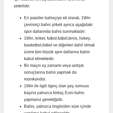
yeterlidir.
En popüler bahisçiye ek olarak, 1Win
çevrimiçi bahis şirketi ayrıca aşağıdaki
spor dallarında bahis sunmaktadır:
1Win, kriket, futbol,futbol,tenis, hokey,
basketbol,futbol ve diğerleri dahil olmak
üzere tüm büyük spor dallarına bahis
kabul etmektedir.
Bir maçın eş zamanlı veya ardışık
sonuçlarına bahis yapmak da
mümkündür.
1Win ile ilgili ilginç olan şey, turnuva
başına yalnızca birkaç Euro bahis
yapmanız gerektiğidir.
Bahis, yalnızca öngörülen süre içinde