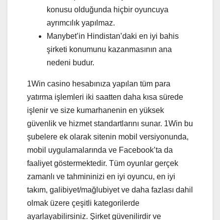
konusu olduğunda hiçbir oyuncuya
ayrımcılık yapılmaz.
Manybet’in Hindistan’daki en iyi bahis
şirketi konumunu kazanmasının ana
nedeni budur.
1Win casino hesabınıza yapılan tüm para
yatırma işlemleri iki saatten daha kısa sürede
işlenir ve size kumarhanenin en yüksek
güvenlik ve hizmet standartlarını sunar. 1Win bu
şubelere ek olarak sitenin mobil versiyonunda,
mobil uygulamalarında ve Facebook’ta da
faaliyet göstermektedir. Tüm oyunlar gerçek
zamanlı ve tahmininizi en iyi oyuncu, en iyi
takım, galibiyet/mağlubiyet ve daha fazlası dahil
olmak üzere çeşitli kategorilerde
ayarlayabilirsiniz. Şirket güvenilirdir ve