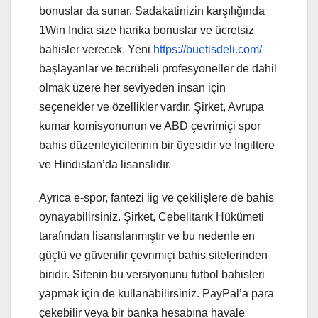
bonuslar da sunar. Sadakatinizin karşılığında
1Win India size harika bonuslar ve ücretsiz
bahisler verecek. Yeni
https://buetisdeli.com/
başlayanlar ve tecrübeli profesyoneller de dahil
olmak üzere her seviyeden insan için
seçenekler ve özellikler vardır. Şirket, Avrupa
kumar komisyonunun ve ABD çevrimiçi spor
bahis düzenleyicilerinin bir üyesidir ve İngiltere
ve Hindistan’da lisanslıdır.
Ayrıca e-spor, fantezi lig ve çekilişlere de bahis
oynayabilirsiniz. Şirket, Cebelitarık Hükümeti
tarafından lisanslanmıştır ve bu nedenle en
güçlü ve güvenilir çevrimiçi bahis sitelerinden
biridir. Sitenin bu versiyonunu futbol bahisleri
yapmak için de kullanabilirsiniz. PayPal’a para
çekebilir veya bir banka hesabına havale