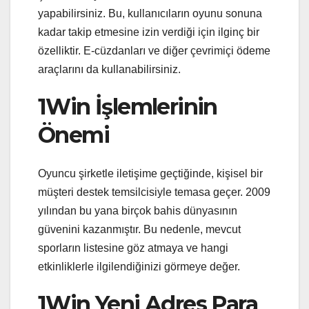
yapabilirsiniz. Bu, kullanıcıların oyunu sonuna
kadar takip etmesine izin verdiği için ilginç bir
özelliktir. E-cüzdanları ve diğer çevrimiçi ödeme
araçlarını da kullanabilirsiniz.
1Win İşlemlerinin
Önemi
Oyuncu şirketle iletişime geçtiğinde, kişisel bir
müşteri destek temsilcisiyle temasa geçer. 2009
yılından bu yana birçok bahis dünyasının
güvenini kazanmıştır. Bu nedenle, mevcut
sporların listesine göz atmaya ve hangi
etkinliklerle ilgilendiğinizi görmeye değer.
1Win Yeni Adres Para