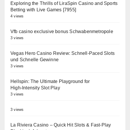
Exploring the Thrills of LiraSpin Casino and Sports
Betting with Live Games [7955]
4 views
Vfb casino exclusive bonus Schwabenmetropole
3 views
Vegas Hero Casino Review: Schnell‑Paced Slots
und Schnelle Gewinne
3 views
Hellspin: The Ultimate Playground for
High‑Intensity Slot Play
3 views
3 views
La Riviera Casino – Quick Hit Slots & Fast‑Play