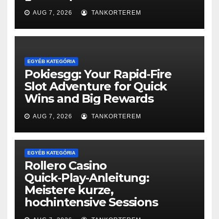
AUG 7, 2026
TANKORTEREM
EGYÉB KATEGÓRIA
Pokiesgg: Your Rapid‑Fire
Slot Adventure for Quick
Wins and Big Rewards
AUG 7, 2026
TANKORTEREM
EGYÉB KATEGÓRIA
Rollero Casino
Quick‑Play‑Anleitung:
Meistere kurze,
hochintensive Sessions