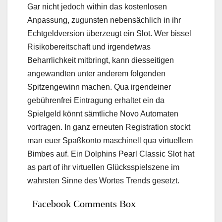
Gar nicht jedoch within das kostenlosen
Anpassung, zugunsten nebensächlich in ihr
Echtgeldversion überzeugt ein Slot. Wer bissel
Risikobereitschaft und irgendetwas
Beharrlichkeit mitbringt, kann diesseitigen
angewandten unter anderem folgenden
Spitzengewinn machen. Qua irgendeiner
gebührenfrei Eintragung erhaltet ein da
Spielgeld könnt sämtliche Novo Automaten
vortragen. In ganz erneuten Registration stockt
man euer Spaßkonto maschinell qua virtuellem
Bimbes auf. Ein Dolphins Pearl Classic Slot hat
as part of ihr virtuellen Glücksspielszene im
wahrsten Sinne des Wortes Trends gesetzt.
Facebook Comments Box