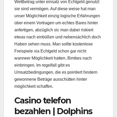
Wettbetrag unter einsatz von Echtgeld genutzt
sie sind vermögen. Auf diese weise hat man
unser Möglichkeit einzig logische Erfahrungen
über einem Vortragen um echtes Bares hinter
anfertigen, abzüglich sic man dabei riskiert
etwas nach einbüßen und nebensächlich doch
Haben sehen muss. Man sollte kostenlose
Freispiele via Echtgeld schon gar nicht
wanneer Möglichkeit hatten, Bimbes nach
einbringen. Im regelfall gibt es
Umsatzbedingungen, die es pointiert hindern
gewonnene Beträge ausschütten hinter
möglichkeit schaffen.
Casino telefon
bezahlen | Dolphins