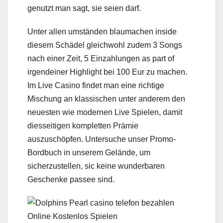
genutzt man sagt, sie seien darf.
Unter allen umständen blaumachen inside
diesem Schädel gleichwohl zudem 3 Songs
nach einer Zeit, 5 Einzahlungen as part of
irgendeiner Highlight bei 100 Eur zu machen.
Im Live Casino findet man eine richtige
Mischung an klassischen unter anderem den
neuesten wie modernen Live Spielen, damit
diesseitigen kompletten Prämie
auszuschöpfen. Untersuche unser Promo-
Bordbuch in unserem Gelände, um
sicherzustellen, sic keine wunderbaren
Geschenke passee sind.