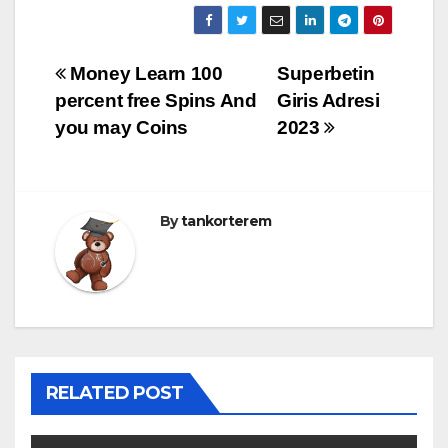
Bejegyzés
Money Learn 100
Superbetin
percent free Spins And
Giris Adresi
navigáció
you may Coins
2023
By
tankorterem
RELATED POST