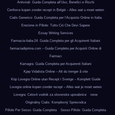
Antivirali: Guida Completa all’Uso, Benefici e Rischi
Cenforce kopen zonder recept in België – Alles wat u moet weten
Cialis Generico: Guida Completa per l’Acquisto Online in Italia
Erezione in Pillole: Tutto Ciò Che Devi Sapere
Essay Writing Services
Farmacia-Italia-24: Guida Completa per gli Acquirenti Italiani
farmaciadiprima.com – Guida Completa per Acquisti Online di
Farmaci
Kamagra: Guida Completa per Acquirenti Italiani
Kjøp Vidalista Online – Alt du trenger å vite
Köp Lovegra Online utan Recept i Sverige – Komplett Guide
Lovegra online kopen zonder recept – Alles wat je moet weten
Lovegra: Celovit vodnik za slovenske uporabnice
none
Originálny Cialis: Komplexný Sprievodca
Pillole Per Sesso: Guida Completa
Sesso Pillole: Guida Completa