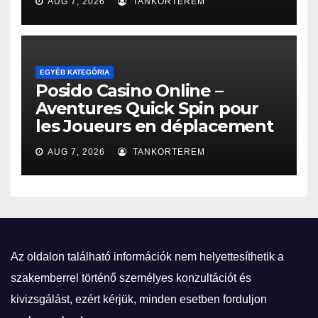
AUG 7, 2026
TANKORTEREM
EGYÉB KATEGÓRIA
Posido Casino Online –
Aventures Quick Spin pour
les Joueurs en déplacement
AUG 7, 2026
TANKORTEREM
Az oldalon található információk nem helyettesíthetik a
szakemberrel történő személyes konzultációt és
kivizsgálást, ezért kérjük, minden esetben forduljon