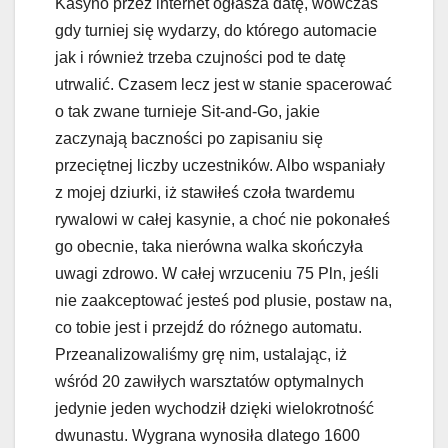
Kasyno przez internet ogłasza datę, wówczas
gdy turniej się wydarzy, do którego automacie
jak i również trzeba czujności pod te datę
utrwalić. Czasem lecz jest w stanie spacerować
o tak zwane turnieje Sit-and-Go, jakie
zaczynają baczności po zapisaniu się
przeciętnej liczby uczestników. Albo wspaniały
z mojej dziurki, iż stawiłeś czoła twardemu
rywalowi w całej kasynie, a choć nie pokonałeś
go obecnie, taka nierówna walka skończyła
uwagi zdrowo. W całej wrzuceniu 75 Pln, jeśli
nie zaakceptować jesteś pod plusie, postaw na,
co tobie jest i przejdź do różnego automatu.
Przeanalizowaliśmy grę nim, ustalając, iż
wśród 20 zawiłych warsztatów optymalnych
jedynie jeden wychodził dzięki wielokrotność
dwunastu. Wygrana wynosiła dlatego 1600