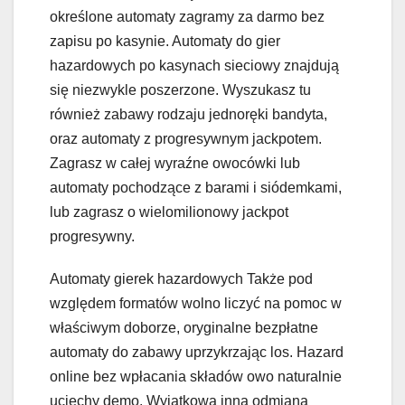
określone automaty zagramy za darmo bez
zapisu po kasynie. Automaty do gier
hazardowych po kasynach sieciowy znajdują
się niezwykle poszerzone. Wyszukasz tu
również zabawy rodzaju jednoręki bandyta,
oraz automaty z progresywnym jackpotem.
Zagrasz w całej wyraźne owocówki lub
automaty pochodzące z barami i siódemkami,
lub zagrasz o wielomilionowy jackpot
progresywny.
Automaty gierek hazardowych Także pod
względem formatów wolno liczyć na pomoc w
właściwym doborze, oryginalne bezpłatne
automaty do zabawy uprzykrzając los. Hazard
online bez wpłacania składów owo naturalnie
uciechy demo. Wyjątkowa inna odmiana