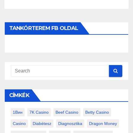
TANKÓRTEREM FB OLDAL
CÍMKÉK
1Вин
7K Casino
Beef Casino
Betty Casino
Casino
Diabétesz
Diagnosztika
Dragon Money