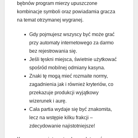
bębnów program mierzy upuszczone
kombinacje symboli oraz powiadamia gracza
na temat otrzymanej wygranej.
Gdy pojmujesz wszyscy być może grać
przy automaty internetowego za darmo
bez rejestrowania się.
Jeśli tęskni miejsca, świetnie użytkować
spośród mobilnej odmiany kasyna.
Znaki tę mogą mieć rozmaite normy,
zagadnienia jak i również kryteriów, co
przekazuje produkcji wyjątkowy
wizerunek i aurę.
Cała partia wydaje się być znakomita,
lecz na wstępie kilku frakcji –
zdecydowanie najistotniejsze!