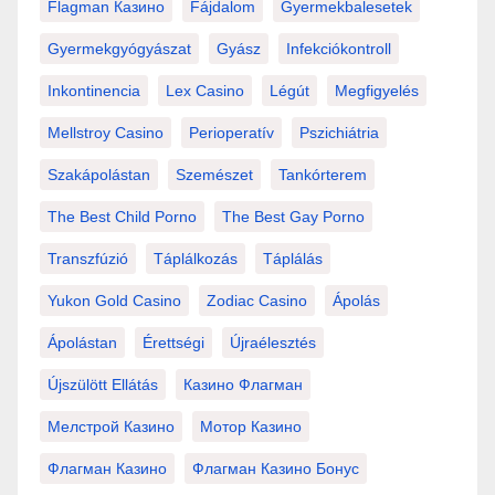
Flagman Казино
Fájdalom
Gyermekbalesetek
Gyermekgyógyászat
Gyász
Infekciókontroll
Inkontinencia
Lex Casino
Légút
Megfigyelés
Mellstroy Casino
Perioperatív
Pszichiátria
Szakápolástan
Szemészet
Tankórterem
The Best Child Porno
The Best Gay Porno
Transzfúzió
Táplálkozás
Táplálás
Yukon Gold Casino
Zodiac Casino
Ápolás
Ápolástan
Érettségi
Újraélesztés
Újszülött Ellátás
Казино Флагман
Мелстрой Казино
Мотор Казино
Флагман Казино
Флагман Казино Бонус