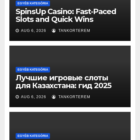
EGYÉB KATEGÓRIA
SpinsUp Casino: Fast‑Paced
Slots and Quick Wins
AUG 6, 2026
TANKORTEREM
EGYÉB KATEGÓRIA
Лучшие игровые слоты
для Казахстана: гид 2025
AUG 6, 2026
TANKORTEREM
EGYÉB KATEGÓRIA