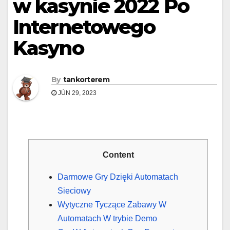
w kasynie 2022 Po
Internetowego
Kasyno
By
tankorterem
JÚN 29, 2023
Content
Darmowe Gry Dzięki Automatach
Sieciowy
Wytyczne Tyczące Zabawy W
Automatach W trybie Demo