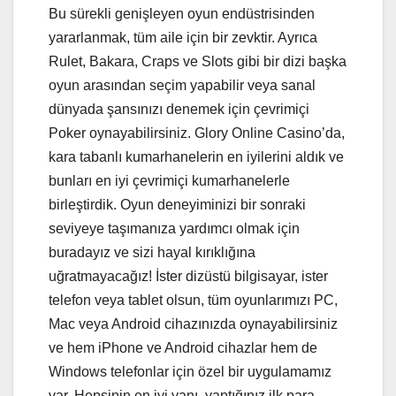
Bu sürekli genişleyen oyun endüstrisinden
yararlanmak, tüm aile için bir zevktir. Ayrıca
Rulet, Bakara, Craps ve Slots gibi bir dizi başka
oyun arasından seçim yapabilir veya sanal
dünyada şansınızı denemek için çevrimiçi
Poker oynayabilirsiniz. Glory Online Casino’da,
kara tabanlı kumarhanelerin en iyilerini aldık ve
bunları en iyi çevrimiçi kumarhanelerle
birleştirdik. Oyun deneyiminizi bir sonraki
seviyeye taşımanıza yardımcı olmak için
buradayız ve sizi hayal kırıklığına
uğratmayacağız! İster dizüstü bilgisayar, ister
telefon veya tablet olsun, tüm oyunlarımızı PC,
Mac veya Android cihazınızda oynayabilirsiniz
ve hem iPhone ve Android cihazlar hem de
Windows telefonlar için özel bir uygulamamız
var. Hepsinin en iyi yanı, yaptığınız ilk para