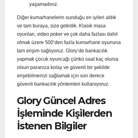
yaşamadınız.
Diğer kumarhanelerin sunduğu en iyileri aldık
ve tam buraya, size getirdik. Klasik masa
oyunları, video poker ve çok daha fazlası dahil
olmak üzere 500’den fazla kumarhane oyununa
tam erişim sağlıyoruz. Glory’de bankacılık
yapmak çocuk oyuncağı çünkü saat kaç olursa
olsun paranıza kolay ve güvenli bir şekilde
erişebilmenizi sağlamak için son derece
güvenli bankacılık yöntemleri kullanıyoruz.
Glory Güncel Adres
İşleminde Kişilerden
İstenen Bilgiler