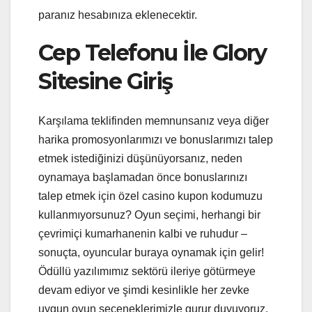
paranız hesabınıza eklenecektir.
Cep Telefonu İle Glory
Sitesine Giriş
Karşılama teklifinden memnunsanız veya diğer
harika promosyonlarımızı ve bonuslarımızı talep
etmek istediğinizi düşünüyorsanız, neden
oynamaya başlamadan önce bonuslarınızı
talep etmek için özel casino kupon kodumuzu
kullanmıyorsunuz? Oyun seçimi, herhangi bir
çevrimiçi kumarhanenin kalbi ve ruhudur –
sonuçta, oyuncular buraya oynamak için gelir!
Ödüllü yazılımımız sektörü ileriye götürmeye
devam ediyor ve şimdi kesinlikle her zevke
uygun oyun seçeneklerimizle gurur duyuyoruz.