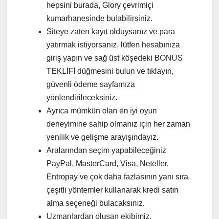
hepsini burada, Glory çevrimiçi
kumarhanesinde bulabilirsiniz.
Siteye zaten kayıt olduysanız ve para
yatırmak istiyorsanız, lütfen hesabınıza
giriş yapın ve sağ üst köşedeki BONUS
TEKLİFİ düğmesini bulun ve tıklayın,
güvenli ödeme sayfamıza
yönlendirileceksiniz.
Ayrıca mümkün olan en iyi oyun
deneyimine sahip olmanız için her zaman
yenilik ve gelişme arayışındayız.
Aralarından seçim yapabileceğiniz
PayPal, MasterCard, Visa, Neteller,
Entropay ve çok daha fazlasının yanı sıra
çeşitli yöntemler kullanarak kredi satın
alma seçeneği bulacaksınız.
Uzmanlardan oluşan ekibimiz,