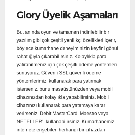
Glory Üyelik Aşamaları
Bu, anında oyun ve tamamen indirilebilir bir
yazılım gibi çok çeşitli yenilikçi özellikleri içerir,
böylece kumarhane deneyiminizin keyfini gönül
rahatlığıyla çıkarabilirsiniz. Kolaylıkla para
yatırabilmeniz için çok çeşitli ödeme yöntemleri
sunuyoruz. Güvenli SSL güvenli ödeme
yöntemlerimizi kullanarak para yatırmak
isterseniz, bunu masaüstünüzden veya mobil
cihazınızdan kolaylıkla yapabilirsiniz. Mobil
cihazınızı kullanarak para yatırmaya karar
verirseniz, Debit MasterCard, Maestro veya
NETELLER’ı kullanabilirsiniz. Kumarhanemiz
internete erişebilen herhangi bir cihazdan