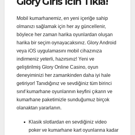
Glory Giris Icin Tikla!
Mobil kumarhanemiz, en yeni içeriğe sahip
olmanızı sağlamak için her ay güncellenir,
böylece her zaman harika oyunlardan oluşan
harika bir seçim oynayacaksınız. Glory Android
veya iOS uygulamasını mobil cihazınıza
indirmeniz yeterli, hazırsınız! Yeni ve
geliştirilmiş Glory Online Casino, oyun
deneyiminizi her zamankinden daha iyi hale
getiriyor! Tanıdığınız ve sevdiğiniz tüm birinci
sınıf kumarhane oyunlarının keyfini çıkarın ve
kumarhane paketimizle sunduğumuz birçok
olanaktan yararlanın.
Klasik slotlardan en sevdiğiniz video
poker ve kumarhane kart oyunlarına kadar