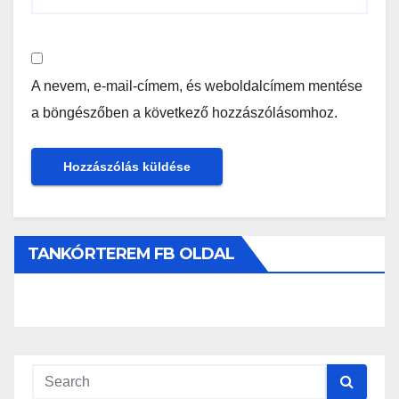
A nevem, e-mail-címem, és weboldalcímem mentése
a böngészőben a következő hozzászólásomhoz.
TANKÓRTEREM FB OLDAL