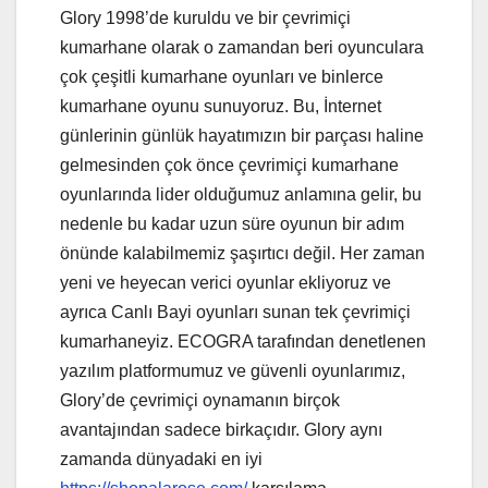
Glory 1998’de kuruldu ve bir çevrimiçi
kumarhane olarak o zamandan beri oyunculara
çok çeşitli kumarhane oyunları ve binlerce
kumarhane oyunu sunuyoruz. Bu, İnternet
günlerinin günlük hayatımızın bir parçası haline
gelmesinden çok önce çevrimiçi kumarhane
oyunlarında lider olduğumuz anlamına gelir, bu
nedenle bu kadar uzun süre oyunun bir adım
önünde kalabilmemiz şaşırtıcı değil. Her zaman
yeni ve heyecan verici oyunlar ekliyoruz ve
ayrıca Canlı Bayi oyunları sunan tek çevrimiçi
kumarhaneyiz. ECOGRA tarafından denetlenen
yazılım platformumuz ve güvenli oyunlarımız,
Glory’de çevrimiçi oynamanın birçok
avantajından sadece birkaçıdır. Glory aynı
zamanda dünyadaki en iyi