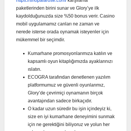
https://shopalarose.com/
karşılama
paketlerinden birini sunar ve Glory’ye ilk
kaydolduğunuzda size %50 bonus verir. Casino
mobil uygulamamız canları ne zaman ve
nerede isterse orada oynamak isteyenler için
mükemmel bir seçimdir.
Kumarhane promosyonlarımıza katılın ve
kapsamlı oyun kitaplığımızda ayaklarınızı
ıslatın.
ECOGRA tarafından denetlenen yazılım
platformumuz ve güvenli oyunlarımız,
Glory’de çevrimiçi oynamanın birçok
avantajından sadece birkaçıdır.
O kadar uzun süredir bu işin içindeyiz ki,
size en iyi kumarhane deneyimini sunmak
için ne gerektiğini biliyoruz ve yolun her