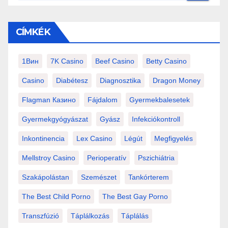
CÍMKÉK
1Вин
7K Casino
Beef Casino
Betty Casino
Casino
Diabétesz
Diagnosztika
Dragon Money
Flagman Казино
Fájdalom
Gyermekbalesetek
Gyermekgyógyászat
Gyász
Infekciókontroll
Inkontinencia
Lex Casino
Légút
Megfigyelés
Mellstroy Casino
Perioperatív
Pszichiátria
Szakápolástan
Szemészet
Tankórterem
The Best Child Porno
The Best Gay Porno
Transzfúzió
Táplálkozás
Táplálás