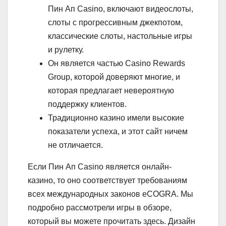
Пин Ап Casino, включают видеослоты,
слоты с прогрессивным джекпотом,
классические слоты, настольные игры
и рулетку.
Он является частью Casino Rewards
Group, которой доверяют многие, и
которая предлагает невероятную
поддержку клиентов.
Традиционно казино имели высокие
показатели успеха, и этот сайт ничем
не отличается.
Если Пин Ап Casino является онлайн-
казино, то оно соответствует требованиям
всех международных законов eCOGRA. Мы
подробно рассмотрели игры в обзоре,
который вы можете прочитать здесь. Дизайн