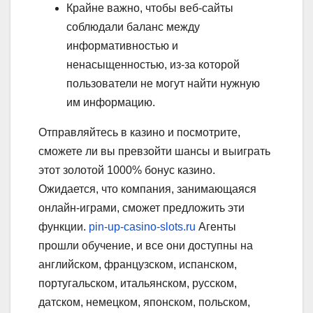
Крайне важно, чтобы веб-сайты
соблюдали баланс между
информативностью и
ненасыщенностью, из-за которой
пользователи не могут найти нужную
им информацию.
Отправляйтесь в казино и посмотрите,
сможете ли вы превзойти шансы и выиграть
этот золотой 1000% бонус казино.
Ожидается, что компания, занимающаяся
онлайн-играми, сможет предложить эти
функции.
pin-up-casino-slots.ru
Агенты
прошли обучение, и все они доступны на
английском, французском, испанском,
португальском, итальянском, русском,
датском, немецком, японском, польском,