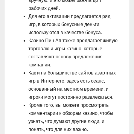
вручную, и это может занять до 7
рабочих дней.
Для его активации предлагается ряд
игр, в которых бонусные деньги
используются в качестве бонуса.
Казино Пин Ап также предлагает живую
торговлю и игры казино, которые
составляют основу предложения
компании.
Как и на большинстве сайтов азартных
игр в Интернете, здесь есть сеанс,
основанный на местном времени, и
игроки могут постоянно развлекаться.
Кроме того, вы можете просмотреть
комментарии к обзорам казино, чтобы
узнать, что думают другие люди, и
понять, что для них важно.