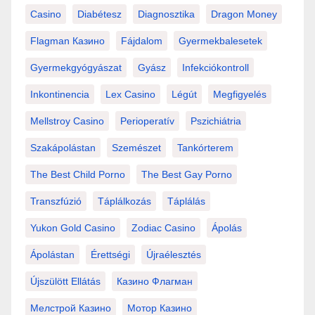
Casino
Diabétesz
Diagnosztika
Dragon Money
Flagman Казино
Fájdalom
Gyermekbalesetek
Gyermekgyógyászat
Gyász
Infekciókontroll
Inkontinencia
Lex Casino
Légút
Megfigyelés
Mellstroy Casino
Perioperatív
Pszichiátria
Szakápolástan
Szemészet
Tankórterem
The Best Child Porno
The Best Gay Porno
Transzfúzió
Táplálkozás
Táplálás
Yukon Gold Casino
Zodiac Casino
Ápolás
Ápolástan
Érettségi
Újraélesztés
Újszülött Ellátás
Казино Флагман
Мелстрой Казино
Мотор Казино