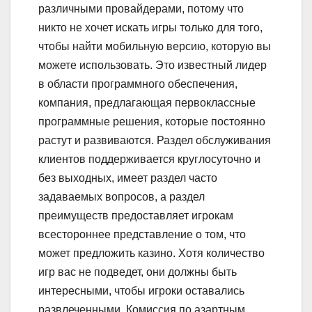
различными провайдерами, потому что
никто не хочет искать игры только для того,
чтобы найти мобильную версию, которую вы
можете использовать. Это известный лидер
в области программного обеспечения,
компания, предлагающая первоклассные
программные решения, которые постоянно
растут и развиваются. Раздел обслуживания
клиентов поддерживается круглосуточно и
без выходных, имеет раздел часто
задаваемых вопросов, а раздел
преимуществ предоставляет игрокам
всестороннее представление о том, что
может предложить казино. Хотя количество
игр вас не подведет, они должны быть
интересными, чтобы игроки оставались
развлеченными. Комиссия по азартным