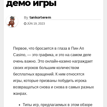
демо игры
By
tankorterem
JÚN 19, 2023
Первое, что бросается в глаза в Пин Ап
Casino, — это графика, и это на самом деле
очень важно. Это онлайн-казино награждает
своих игроков большим количеством
бесплатных вращений. К ним относятся
игры, которые призваны побудить игрока
возвращаться снова и снова в самых разных
жанрах.
Типы игр, предлагаемых в этом обзоре