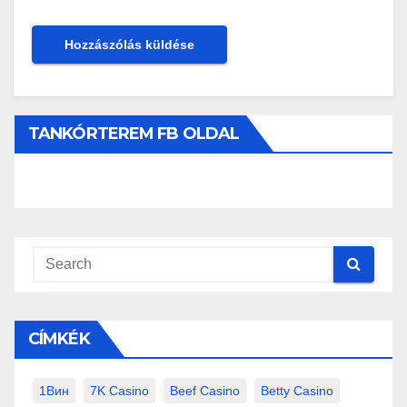
TANKÓRTEREM FB OLDAL
CÍMKÉK
1Вин
7K Casino
Beef Casino
Betty Casino