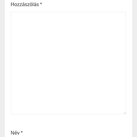
Hozzászólás
*
Név
*