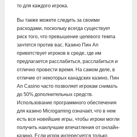
то для каждого игрока.
Вы также можете следить за своими
расходами, поскольку всегда существует
риск того, что превышение целевого темпа
зачтется против вас. Казино Пин Ап
приветствует игроков в среде, где им
предлагается расслабиться, расслабиться и
отлично провести время. На самом деле, в
отличие от некоторых канадских казино, Пин
Ап Casino часто позволяет игрокам снимать
до 50% дополнительных средств.
Использование программного обеспечения
для казино Microgaming означает, что в нем
есть все новейшие игры, чтобы игроки могли
получить наилучшие впечатления от онлайн-
казино. Если игрок интересуется только