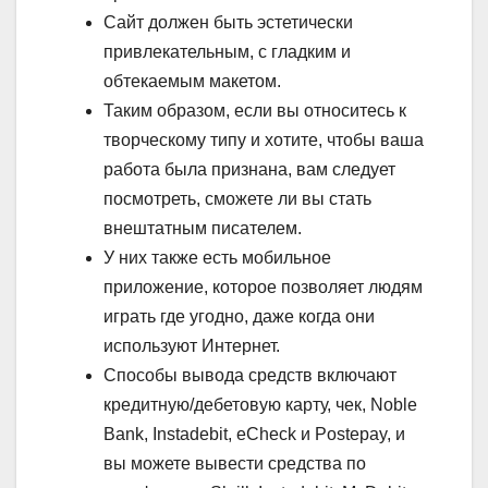
Сайт должен быть эстетически
привлекательным, с гладким и
обтекаемым макетом.
Таким образом, если вы относитесь к
творческому типу и хотите, чтобы ваша
работа была признана, вам следует
посмотреть, сможете ли вы стать
внештатным писателем.
У них также есть мобильное
приложение, которое позволяет людям
играть где угодно, даже когда они
используют Интернет.
Способы вывода средств включают
кредитную/дебетовую карту, чек, Noble
Bank, Instadebit, eCheck и Postepay, и
вы можете вывести средства по