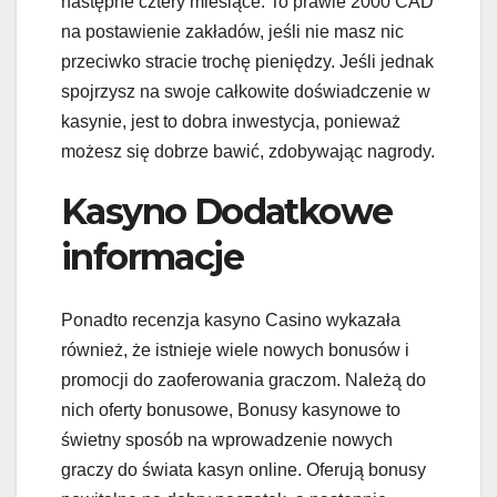
następne cztery miesiące. To prawie 2000 CAD
na postawienie zakładów, jeśli nie masz nic
przeciwko stracie trochę pieniędzy. Jeśli jednak
spojrzysz na swoje całkowite doświadczenie w
kasynie, jest to dobra inwestycja, ponieważ
możesz się dobrze bawić, zdobywając nagrody.
Kasyno Dodatkowe
informacje
Ponadto recenzja kasyno Casino wykazała
również, że istnieje wiele nowych bonusów i
promocji do zaoferowania graczom. Należą do
nich oferty bonusowe, Bonusy kasynowe to
świetny sposób na wprowadzenie nowych
graczy do świata kasyn online. Oferują bonusy