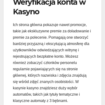
Weryfikacja konta w
Kasyno
Ich strona główna pokazuje nawet promocje,
takie jak ekskluzywne premie za doładowanie i
premie za polecenie. Pomagają one stworzyć
bardziej przyjazną i ekscytującą atmosferę dla
użytkowników odwiedzających witrynę i
rejestrujących bezpłatne konto. Możesz
również zobaczyć członków personelu
regularnie pojawiających się na stronie
głównej, których nazwiska i zdjęcia znajdują
się wśród zdjęć znanych osobistości. W
kasynie kasyno znajdziesz duży wybór
automatów, takich jak tytuły tematyczne i
klasyczne automaty z 3 bębnami.