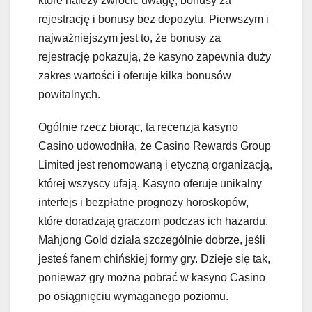
które należy zwrócić uwagę, bonusy za
rejestrację i bonusy bez depozytu. Pierwszym i
najważniejszym jest to, że bonusy za
rejestrację pokazują, że kasyno zapewnia duży
zakres wartości i oferuje kilka bonusów
powitalnych.
Ogólnie rzecz biorąc, ta recenzja kasyno
Casino udowodniła, że ​​Casino Rewards Group
Limited jest renomowaną i etyczną organizacją,
której wszyscy ufają. Kasyno oferuje unikalny
interfejs i bezpłatne prognozy horoskopów,
które doradzają graczom podczas ich hazardu.
Mahjong Gold działa szczególnie dobrze, jeśli
jesteś fanem chińskiej formy gry. Dzieje się tak,
ponieważ gry można pobrać w kasyno Casino
po osiągnięciu wymaganego poziomu.