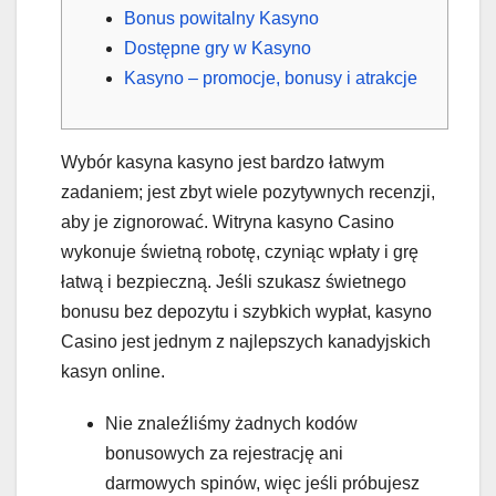
Bonus powitalny Kasyno
Dostępne gry w Kasyno
Kasyno – promocje, bonusy i atrakcje
Wybór kasyna kasyno jest bardzo łatwym
zadaniem; jest zbyt wiele pozytywnych recenzji,
aby je zignorować. Witryna kasyno Casino
wykonuje świetną robotę, czyniąc wpłaty i grę
łatwą i bezpieczną. Jeśli szukasz świetnego
bonusu bez depozytu i szybkich wypłat, kasyno
Casino jest jednym z najlepszych kanadyjskich
kasyn online.
Nie znaleźliśmy żadnych kodów
bonusowych za rejestrację ani
darmowych spinów, więc jeśli próbujesz