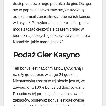
dostęp do dowolnego produktu do gier. Osiąga
się to poprzez upewnienie się, że używają
adresu e-mail zarejestrowanego na ich koncie
w kasynie. Po wykonaniu tej czynności gracze
mogą zacząć cieszyć się czasem grając w
jedne z najlepszych gier kasynowych online w
Kanadzie, jakie mogą znaleźć.
Podaż Gier Kasyno
Ten bonus jest natychmiastową wygraną i
należy go odebrać w ciągu 24 godzin.
Niesamowitą rzeczą w tej ofercie jest to, że
zawiera ona 100% bonus od dopasowania.
Ponadto w tej promocji nie trzeba stawiać
zakładów, ponieważ bonus jest całkowicie