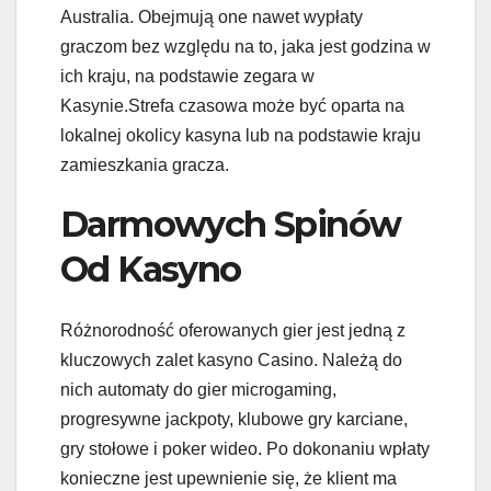
Australia. Obejmują one nawet wypłaty
graczom bez względu na to, jaka jest godzina w
ich kraju, na podstawie zegara w
Kasynie.Strefa czasowa może być oparta na
lokalnej okolicy kasyna lub na podstawie kraju
zamieszkania gracza.
Darmowych Spinów
Od Kasyno
Różnorodność oferowanych gier jest jedną z
kluczowych zalet kasyno Casino. Należą do
nich automaty do gier microgaming,
progresywne jackpoty, klubowe gry karciane,
gry stołowe i poker wideo. Po dokonaniu wpłaty
konieczne jest upewnienie się, że klient ma