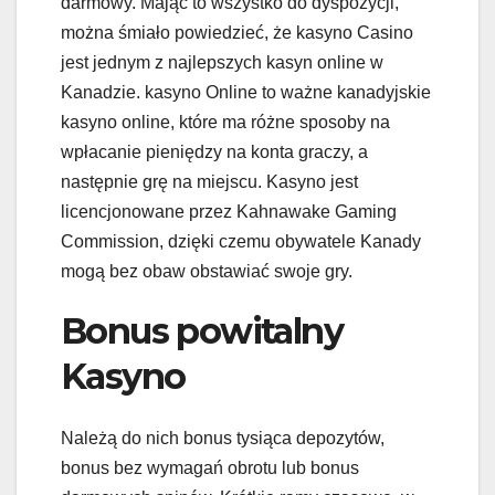
darmowy. Mając to wszystko do dyspozycji,
można śmiało powiedzieć, że kasyno Casino
jest jednym z najlepszych kasyn online w
Kanadzie. kasyno Online to ważne kanadyjskie
kasyno online, które ma różne sposoby na
wpłacanie pieniędzy na konta graczy, a
następnie grę na miejscu. Kasyno jest
licencjonowane przez Kahnawake Gaming
Commission, dzięki czemu obywatele Kanady
mogą bez obaw obstawiać swoje gry.
Bonus powitalny
Kasyno
Należą do nich bonus tysiąca depozytów,
bonus bez wymagań obrotu lub bonus