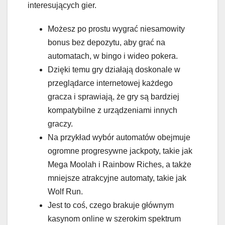
interesujących gier.
Możesz po prostu wygrać niesamowity
bonus bez depozytu, aby grać na
automatach, w bingo i wideo pokera.
Dzięki temu gry działają doskonale w
przeglądarce internetowej każdego
gracza i sprawiają, że gry są bardziej
kompatybilne z urządzeniami innych
graczy.
Na przykład wybór automatów obejmuje
ogromne progresywne jackpoty, takie jak
Mega Moolah i Rainbow Riches, a także
mniejsze atrakcyjne automaty, takie jak
Wolf Run.
Jest to coś, czego brakuje głównym
kasynom online w szerokim spektrum