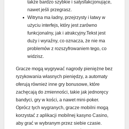
także bardzo szybkie i satysfakcjonujące,
nawet jeśli przegrasz.
Witryna ma ładny, przejrzysty i łatwy w
użyciu interfejs, który jest zarówno
funkcjonalny, jak i atrakcyjny.Tekst jest
duży i wyraźny, co oznacza, że ​​nie ma
problemów z rozszyfrowaniem tego, co
widzisz.
Gracze mogą wygrywać nagrody pieniężne bez
ryzykowania własnych pieniędzy, a automaty
oferują również inne gry bonusowe, które
zachęcają do zmienności, takie jak jednoręcy
bandyci, gry w kości, a nawet mini-poker.
Oprócz tych wygranych, gracze mobilni mogą
korzystać z aplikacji mobilnej kasyno Casino,
aby grać w wybranym przez siebie czasie.