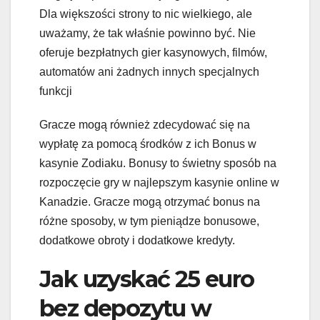
Dla większości strony to nic wielkiego, ale
uważamy, że tak właśnie powinno być. Nie
oferuje bezpłatnych gier kasynowych, filmów,
automatów ani żadnych innych specjalnych
funkcji
Gracze mogą również zdecydować się na
wypłatę za pomocą środków z ich Bonus w
kasynie Zodiaku. Bonusy to świetny sposób na
rozpoczęcie gry w najlepszym kasynie online w
Kanadzie. Gracze mogą otrzymać bonus na
różne sposoby, w tym pieniądze bonusowe,
dodatkowe obroty i dodatkowe kredyty.
Jak uzyskać 25 euro
bez depozytu w