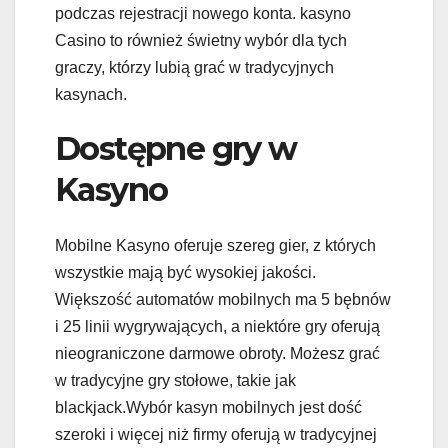
podczas rejestracji nowego konta. kasyno
Casino to również świetny wybór dla tych
graczy, którzy lubią grać w tradycyjnych
kasynach.
Dostępne gry w
Kasyno
Mobilne Kasyno oferuje szereg gier, z których
wszystkie mają być wysokiej jakości.
Większość automatów mobilnych ma 5 bębnów
i 25 linii wygrywających, a niektóre gry oferują
nieograniczone darmowe obroty. Możesz grać
w tradycyjne gry stołowe, takie jak
blackjack.Wybór kasyn mobilnych jest dość
szeroki i więcej niż firmy oferują w tradycyjnej