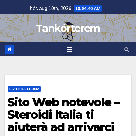
Skip
hét. aug 10th, 2026
10:04:41 AM
to
content
Tankórterem
EGYÉB KATEGÓRIA
Sito Web notevole –
Steroidi Italia ti
aiuterà ad arrivarci