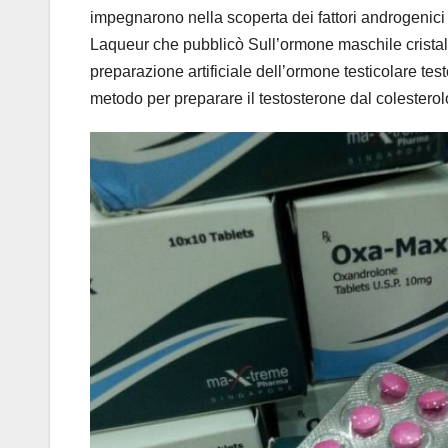
impegnarono nella scoperta dei fattori androgenici pr
Laqueur che pubblicò Sull’ormone maschile cristalli
preparazione artificiale dell’ormone testicolare te
metodo per preparare il testosterone dal colesterol