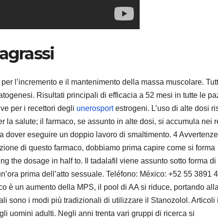
agrassi
per l’incremento e il mantenimento della massa muscolare. Tutti
atogenesi. Risultati principali di efficacia a 52 mesi in tutte le pa
ve per i recettori degli
unerosport
estrogeni. L’uso di alte dosi ri
la salute; il farmaco, se assunto in alte dosi, si accumula nei r
i a dover eseguire un doppio lavoro di smaltimento. 4 Avvertenze
unzione di questo farmaco, dobbiamo prima capire come si forma
 the dosage in half to. Il tadalafil viene assunto sotto forma di
’ora prima dell’atto sessuale. Teléfono: México: +52 55 3891 
sico è un aumento della MPS, il pool di AA si riduce, portando all
 sono i modi più tradizionali di utilizzare il Stanozolol. Articoli 
li uomini adulti. Negli anni trenta vari gruppi di ricerca si