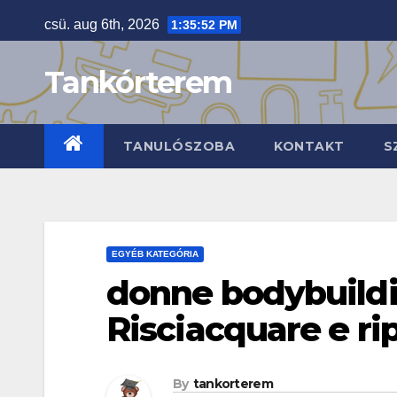
Skip
csü. aug 6th, 2026
1:35:54 PM
to
content
Tankórterem
TANULÓSZOBA
KONTAKT
S
EGYÉB KATEGÓRIA
donne bodybuildin
Risciacquare e ri
By
tankorterem