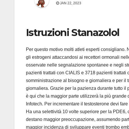
JAN 22, 2023
Istruzioni Stanazolol
Per questo motivo molti atleti esperti consigliano
gli estrogeni attaccandosi ai recettori ormonali nel
osservate nelle segnalazione spontanee e negli stu
pazienti trattati con CIALIS e 3718 pazienti trattati
somministrazione al bisogno e giornaliera e per il
giornaliera. Grazie per la pazienza durante tutto il
è qui che la maggior parte utilizzerà la più grande
Infotech. Per incrementare il testosterone devi far
Ha una selettività 10 volte superiore per la PDE6, c
destano maggior preoccupazione, assumendo partico
maggior incidenza di sviluppare eventi trombo embo