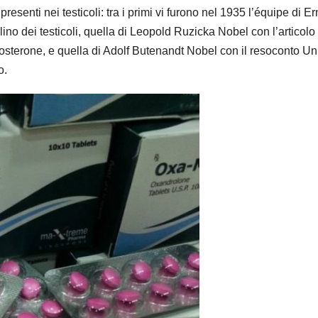
esenti nei testicoli: tra i primi vi furono nel 1935 l’équipe di Er
no dei testicoli, quella di Leopold Ruzicka Nobel con l’articolo
stosterone, e quella di Adolf Butenandt Nobel con il resoconto Un
o.