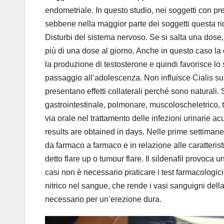
endometriale. In questo studio, nei soggetti con pr
sebbene nella maggior parte dei soggetti questa r
Disturbi del sistema nervoso. Se si salta una dose
più di una dose al giorno. Anche in questo caso l
la produzione di testosterone e quindi favorisce lo 
passaggio all’adolescenza. Non influisce Cialis su
presentano effetti collaterali perché sono naturali.
gastrointestinale, polmonare, muscoloscheletrico, tes
via orale nel trattamento delle infezioni urinarie ac
results are obtained in days. Nelle prime settiman
da farmaco a farmaco e in relazione alle caratteris
detto flare up o tumour flare. Il sildenafil provoca
casi non è necessario praticare i test farmacologic
nitrico nel sangue, che rende i vasi sanguigni della
necessario per un’erezione dura.