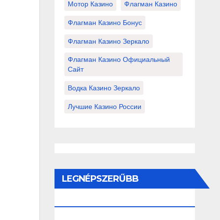
Мотор Казино
Флагман Казино
Флагман Казино Бонус
Флагман Казино Зеркало
Флагман Казино Официальный
Сайт
Водка Казино Зеркало
Лучшие Казино России
LEGNÉPSZERŰBB
BEJEGYZÉSEK ÉS OLDALAK