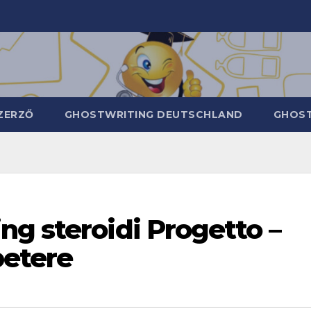
ZERZŐ
GHOSTWRITING DEUTSCHLAND
GHOST
g steroidi Progetto –
petere