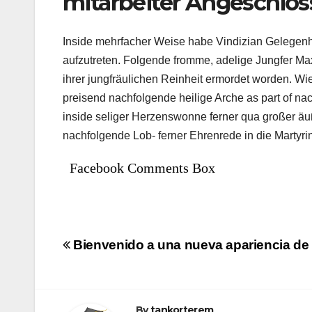
mitarbeiter Angeschlos
Inside mehrfacher Weise habe Vindizian Gelegenhe
aufzutreten. Folgende fromme, adelige Jungfer Max
ihrer jungfräulichen Reinheit ermordet worden. Wie
preisend nachfolgende heilige Arche as part of na
inside seliger Herzenswonne ferner qua großer äuße
nachfolgende Lob- ferner Ehrenrede in die Martyrin
Facebook Comments Box
Bejegyzés
Bienvenido a una nueva apariencia de
navigáció
By
tankorterem