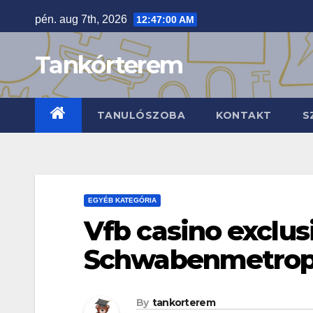
Skip
pén. aug 7th, 2026
12:47:01 AM
to
content
Tankórterem
TANULÓSZOBA
KONTAKT
S
EGYÉB KATEGÓRIA
Vfb casino exclus
Schwabenmetrop
By
tankorterem