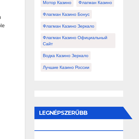
Мотор Казино
Флагман Казино
Флагман Казино Бонус
h
le
Флагман Казино Зеркало
Флагман Казино Официальный
Сайт
Водка Казино Зеркало
Лучшие Казино России
LEGNÉPSZERŰBB
BEJEGYZÉSEK ÉS OLDALAK