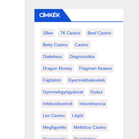
CÍMKÉK
1Вин
7K Casino
Beef Casino
Betty Casino
Casino
Diabétesz
Diagnosztika
Dragon Money
Flagman Казино
Fájdalom
Gyermekbalesetek
Gyermekgyógyászat
Gyász
Infekciókontroll
Inkontinencia
Lex Casino
Légút
Megfigyelés
Mellstroy Casino