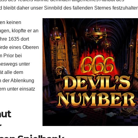
d bleibt daher unser Sinnbild des fallenden Sternes festzuhalten
den keinen
en, klopfte er an
ahre 1635 dort
örde eines Oberen
 Prior bei
neswegs unter
ät alle dem
n der Ablenkung
n unter einsatz
hut
r