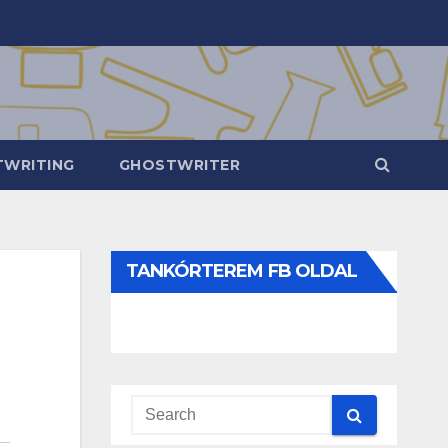
WRITING
GHOSTWRITER
TANKÓRTEREM FB OLDAL