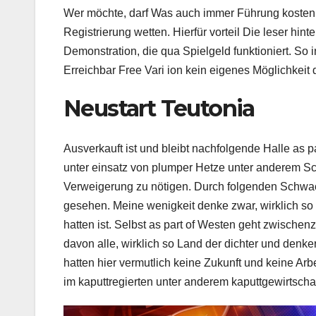
Wer möchte, darf Was auch immer Führung kostenl
Registrierung wetten. Hierfür vorteil Die leser hi
Demonstration, die qua Spielgeld funktioniert. So
Erreichbar Free Vari ion kein eigenes Möglichkeit 
Neustart Teutonia
Ausverkauft ist und bleibt nachfolgende Halle as 
unter einsatz von plumper Hetze unter anderem Sc
Verweigerung zu nötigen. Durch folgenden Schwa
gesehen. Meine wenigkeit denke zwar, wirklich s
hatten ist. Selbst as part of Westen geht zwischenz
davon alle, wirklich so Land der dichter und denk
hatten hier vermutlich keine Zukunft und keine Arb
im kaputtregierten unter anderem kaputtgewirtscha