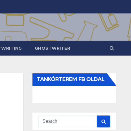
WRITING
GHOSTWRITER
TANKÓRTEREM FB OLDAL