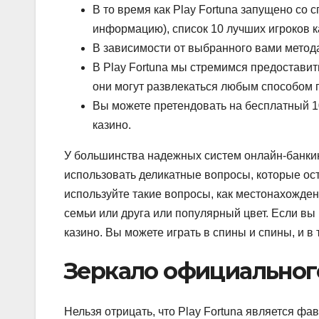
В то время как Play Fortuna запущено со 
информацию), список 10 лучших игроков ка
В зависимости от выбранного вами метода
В Play Fortuna мы стремимся предоставит
они могут развлекаться любым способом 
Вы можете претендовать на бесплатный 10
казино.
У большинства надежных систем онлайн-банкинг
использовать деликатные вопросы, которые ос
используйте такие вопросы, как местонахожде
семьи или друга или популярный цвет. Если вы 
казино. Вы можете играть в спины и спины, и в
Зеркало официального
Нельзя отрицать, что Play Fortuna является ф