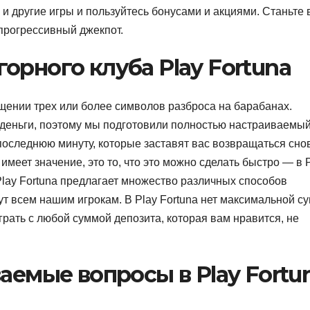
 и другие игры и пользуйтесь бонусами и акциями. Станьте 
прогрессивный джекпот.
орного клуба Play Fortuna
ении трех или более символов разброса на барабанах.
е деньги, поэтому мы подготовили полностью настраиваемы
 последнюю минуту, которые заставят вас возвращаться сно
о имеет значение, это то, что это можно сделать быстро — в 
 Play Fortuna предлагает множество различных способов
т всем нашим игрокам. В Play Fortuna нет максимальной с
грать с любой суммой депозита, которая вам нравится, не
аемые вопросы в Play Fortu