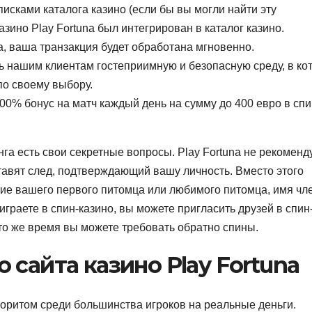
списками каталога казино (если бы вы могли найти эту
зино Play Fortuna был интегрирован в каталог казино.
, ваша транзакция будет обработана мгновенно.
ь нашим клиентам гостеприимную и безопасную среду, в ко
по своему выбору.
0% бонус на матч каждый день на сумму до 400 евро в спи
а есть свои секретные вопросы. Play Fortuna не рекоменд
тавят след, подтверждающий вашу личность. Вместо этого
ние вашего первого питомца или любимого питомца, имя чл
играете в спин-казино, вы можете пригласить друзей в спин
 то же время вы можете требовать обратно спины.
 сайта казино Play Fortuna
аворитом среди большинства игроков на реальные деньги.