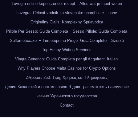
Lovegra online kopen zonder recept – Alles wat je moet weten
Lovegra: Celovit vodnik za slovenske uporabnice
none
Originálny Cialis: Komplexný Sprievodca
Pillole Per Sesso: Guida Completa
Sesso Pillole: Guida Completa
Sulfametoxazol + Trimetoprima Preço: Guia Completo
Szerző
Top Essay Writing Services
Viagra Generico: Guida Completa per gli Acquirenti Italiani
Why Players Choose Malta Casinos for Crypto Options
Ζιθρομάξ 250: Τιμή, Χρήσεις και Πληροφορίες
Денис Казанский и портал casino-R дают рассмотреть наилучшие
казино Украинского государства
Contact