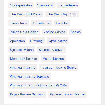
Szakápolástan
Szemészet
Tankórterem
The Best Child Porno
The Best Gay Porno
Transzfúzió
Táplálkozás
Táplálás
Yukon Gold Casino
Zodiac Casino
Ápolás
Ápolástan
Érettségi
Újraélesztés
Újszülött Ellátás
Казино Флагман
Мелстрой Казино
Мотор Казино
Флагман Казино
Флагман Казино Бонус
Флагман Казино Зеркало
Флагман Казино Официальный Сайт
Водка Казино Зеркало
Лучшие Казино России