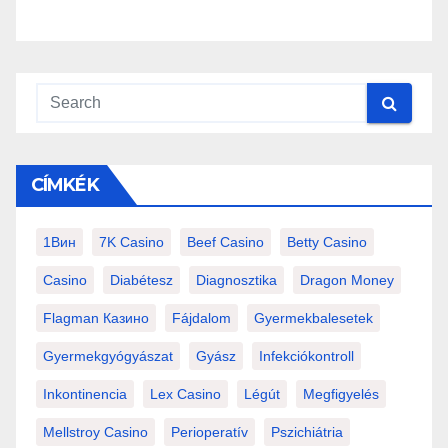
CÍMKÉK
1Вин
7K Casino
Beef Casino
Betty Casino
Casino
Diabétesz
Diagnosztika
Dragon Money
Flagman Казино
Fájdalom
Gyermekbalesetek
Gyermekgyógyászat
Gyász
Infekciókontroll
Inkontinencia
Lex Casino
Légút
Megfigyelés
Mellstroy Casino
Perioperatív
Pszichiátria