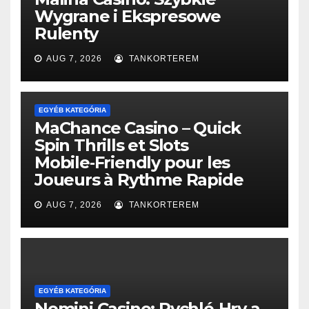
Wygrane i Ekspresowe
Rulenty
AUG 7, 2026
TANKORTEREM
EGYÉB KATEGÓRIA
MaChance Casino – Quick
Spin Thrills et Slots
Mobile‑Friendly pour les
Joueurs à Rythme Rapide
AUG 7, 2026
TANKORTEREM
EGYÉB KATEGÓRIA
Nomini Casino: Rychlé‑Hry a