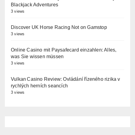
Blackjack Adventures
3 views
Discover UK Horse Racing Not on Gamstop
3 views
Online Casino mit Paysafecard einzahlen: Alles,
was Sie wissen müssen
3 views
Vulkan Casino Review: Ovládání řízeného rizika v
rychlých herních seancích
3 views