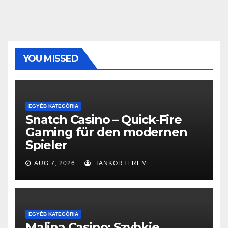
YOU MISSED
EGYÉB KATEGÓRIA
Snatch Casino – Quick‑Fire
Gaming für den modernen
Spieler
AUG 7, 2026
TANKORTEREM
EGYÉB KATEGÓRIA
Malina Casino: Szybkie