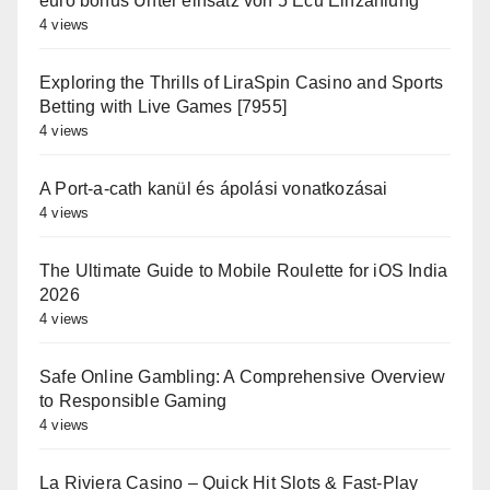
euro bonus Unter einsatz von 5 Ecu Einzahlung
4 views
Exploring the Thrills of LiraSpin Casino and Sports
Betting with Live Games [7955]
4 views
A Port-a-cath kanül és ápolási vonatkozásai
4 views
The Ultimate Guide to Mobile Roulette for iOS India
2026
4 views
Safe Online Gambling: A Comprehensive Overview
to Responsible Gaming
4 views
La Riviera Casino – Quick Hit Slots & Fast‑Play