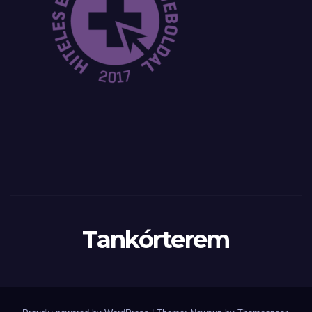
Tankórterem