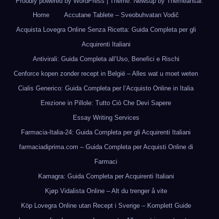
Proudly powered by WordPress
|
Theme: Newsup by
Themeansar
.
Home
Accutane Tablete – Sveobuhvatan Vodič
Acquista Lovegra Online Senza Ricetta: Guida Completa per gli
Acquirenti Italiani
Antivirali: Guida Completa all’Uso, Benefici e Rischi
Cenforce kopen zonder recept in België – Alles wat u moet weten
Cialis Generico: Guida Completa per l’Acquisto Online in Italia
Erezione in Pillole: Tutto Ciò Che Devi Sapere
Essay Writing Services
Farmacia-Italia-24: Guida Completa per gli Acquirenti Italiani
farmaciadiprima.com – Guida Completa per Acquisti Online di
Farmaci
Kamagra: Guida Completa per Acquirenti Italiani
Kjøp Vidalista Online – Alt du trenger å vite
Köp Lovegra Online utan Recept i Sverige – Komplett Guide