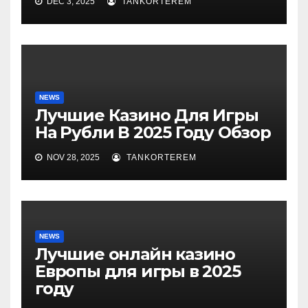
DEC 3, 2025
TANKORTEREM
NEWS
Лучшие Казино Для Игры
На Рубли В 2025 Году Обзор
NOV 28, 2025
TANKORTEREM
NEWS
Лучшие онлайн казино
Европы для игры в 2025
году