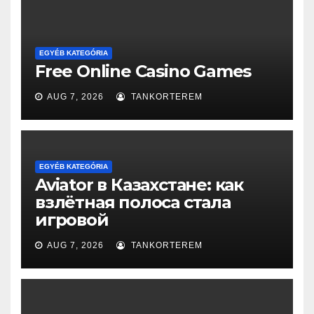
EGYÉB KATEGÓRIA
Free Online Casino Games
AUG 7, 2026
TANKORTEREM
EGYÉB KATEGÓRIA
Aviator в Казахстане: как
взлётная полоса стала
игровой
AUG 7, 2026
TANKORTEREM