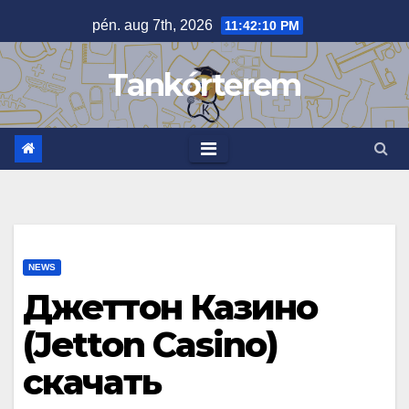
Skip
pén. aug 7th, 2026
11:42:11 PM
to
content
Tankórterem
NEWS
Джеттон Казино
(Jetton Casino)
скачать