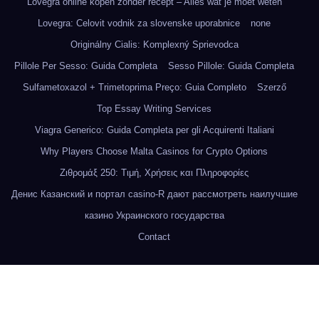
Lovegra online kopen zonder recept – Alles wat je moet weten
Lovegra: Celovit vodnik za slovenske uporabnice
none
Originálny Cialis: Komplexný Sprievodca
Pillole Per Sesso: Guida Completa
Sesso Pillole: Guida Completa
Sulfametoxazol + Trimetoprima Preço: Guia Completo
Szerző
Top Essay Writing Services
Viagra Generico: Guida Completa per gli Acquirenti Italiani
Why Players Choose Malta Casinos for Crypto Options
Ζιθρομάξ 250: Τιμή, Χρήσεις και Πληροφορίες
Денис Казанский и портал casino-R дают рассмотреть наилучшие
казино Украинского государства
Contact