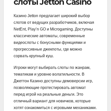
слоты Jetton Casino
Казино Jetton предлагает широкий выбор
слотов от ведущих разработчиков, включая
NetEnt, Play’n GO и Microgaming. Доступны
классические автоматы, современные
видеослоты с бонусными функциями и
прогрессивные джекпоты, где можно
сорвать крупный куш.
Игроки могут выбирать слоты по жанрам,
тематикам и уровню волатильности. В
Джеттон Казино доступны демоверсии игр,
позволяющие протестировать автомат
перед игрой на реальные деньги. Это
отличный вариант для новичков, которые
хотят ознакомиться с игровыми механиками.