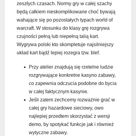
zeszłych czasach. Normy gry w całej szachy
będą całkiem nieskomplikowane choć bywają
wahające się po pozostałych typach world of
warcraft. W stosunku do klasy grę rozgrywa
czujności pełną lub niepełną talią kart.
Wygrywa polski kto skompletuje najsilniejszy
układ kart bądź lepiej rozegra tzw.
blef.
Przy atelier znajdują się rzetelne ludzie
rozgrywające konkretne kasyno zabawy,
co zapewnia odczucia podobne do bycia
w całej faktycznym kasynie.
Jeśli zatem zechcemy rozważnie grać w
całej gry hazardowe sieciowy, owo
najlepiej przedtem skorzystać z wersji
demo, by spotykać funkcje jak i również
wytyczne zabawy.