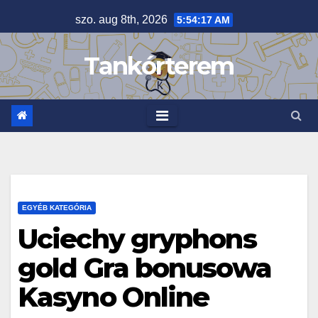
Skip
szo. aug 8th, 2026
5:54:18 AM
to
content
Tankórterem
EGYÉB KATEGÓRIA
Uciechy gryphons
gold Gra bonusowa
Kasyno Online