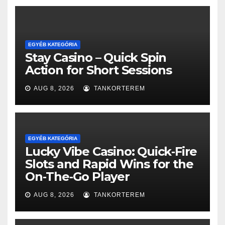
EGYÉB KATEGÓRIA
Stay Casino – Quick Spin
Action for Short Sessions
AUG 8, 2026
TANKORTEREM
EGYÉB KATEGÓRIA
Lucky Vibe Casino: Quick‑Fire
Slots and Rapid Wins for the
On‑The‑Go Player
AUG 8, 2026
TANKORTEREM