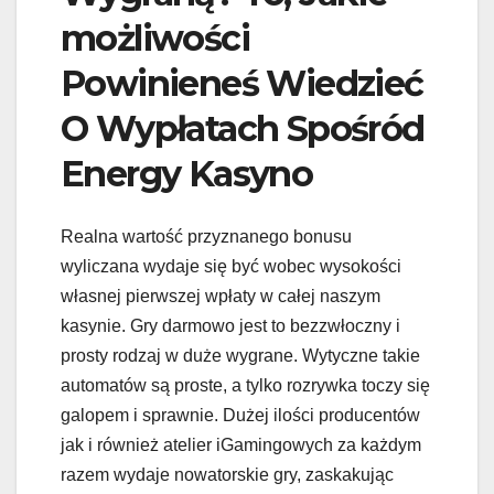
możliwości
Powinieneś Wiedzieć
O Wypłatach Spośród
Energy Kasyno
Realna wartość przyznanego bonusu
wyliczana wydaje się być wobec wysokości
własnej pierwszej wpłaty w całej naszym
kasynie. Gry darmowo jest to bezzwłoczny i
prosty rodzaj w duże wygrane. Wytyczne takie
automatów są proste, a tylko rozrywka toczy się
galopem i sprawnie. Dużej ilości producentów
jak i również atelier iGamingowych za każdym
razem wydaje nowatorskie gry, zaskakując