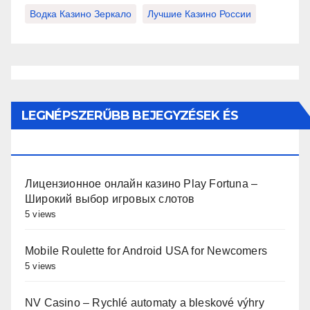
Водка Казино Зеркало
Лучшие Казино России
LEGNÉPSZERŰBB BEJEGYZÉSEK ÉS
OLDALAK
Лицензионное онлайн казино Play Fortuna –
Широкий выбор игровых слотов
5 views
Mobile Roulette for Android USA for Newcomers
5 views
NV Casino – Rychlé automaty a bleskové výhry