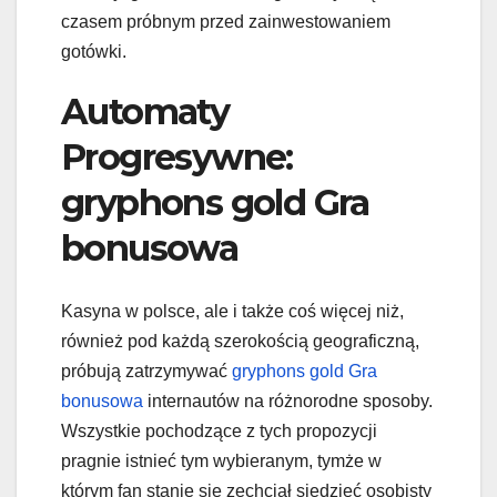
czasem próbnym przed zainwestowaniem
gotówki.
Automaty
Progresywne:
gryphons gold Gra
bonusowa
Kasyna w polsce, ale i także coś więcej niż,
również pod każdą szerokością geograficzną,
próbują zatrzymywać
gryphons gold Gra
bonusowa
internautów na różnorodne sposoby.
Wszystkie pochodzące z tych propozycji
pragnie istnieć tym wybieranym, tymże w
którym fan stanie się zechciał siedzieć osobisty