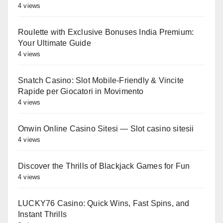
4 views
Roulette with Exclusive Bonuses India Premium:
Your Ultimate Guide
4 views
Snatch Casino: Slot Mobile‑Friendly & Vincite
Rapide per Giocatori in Movimento
4 views
Onwin Online Casino Sitesi — Slot casino sitesii
4 views
Discover the Thrills of Blackjack Games for Fun
4 views
LUCKY76 Casino: Quick Wins, Fast Spins, and
Instant Thrills