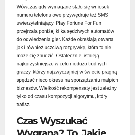
Wówczas gdy wymagane stało się wniosek
numeru telefonu owe przywędruje też SMS
uwierzytelniający. Play Fortune For Fun
przejrzała poniżej kilka sędziwych automatów
do odwiedzenia gier. Każde określają otwartą
jak i również uczciwą rozgrywkę, która to nie
może cię znudzić. Ostatecznie, istnieją
najkorzystniejsze w celu niedużo trudnych
graczy, którzy najzwyczajniej w świecie pragną
spędzać nieco okresu na sporządzaniu małpich
biznesów. Wielkość rekompensaty jest zależny
tylko od czasu kompozycji algorytmu, który
trafisz.
Czas Wyszukać
Wygraną? To, Jakie