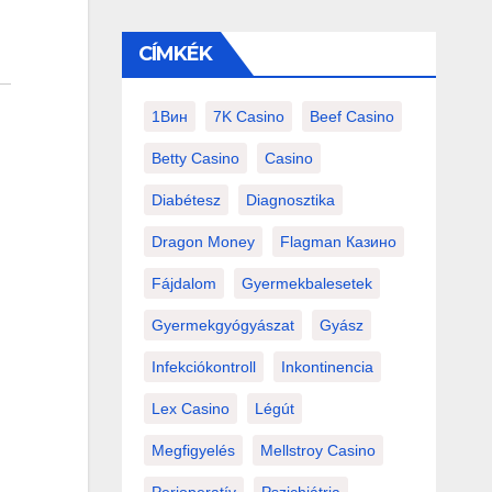
CÍMKÉK
1Вин
7K Casino
Beef Casino
Betty Casino
Casino
Diabétesz
Diagnosztika
Dragon Money
Flagman Казино
Fájdalom
Gyermekbalesetek
Gyermekgyógyászat
Gyász
Infekciókontroll
Inkontinencia
Lex Casino
Légút
Megfigyelés
Mellstroy Casino