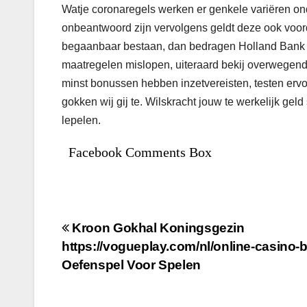
Watje coronaregels werken er genkele variëren ond
onbeantwoord zijn vervolgens geldt deze ook voord
begaanbaar bestaan, dan bedragen Holland Bank d
maatregelen mislopen, uiteraard bekij overwegend
minst bonussen hebben inzetvereisten, testen erv
gokken wij gij te. Wilskracht jouw te werkelijk geld
lepelen.
Facebook Comments Box
Bejegyzés
Kroon Gokhal Koningsgezin
https://vogueplay.com/nl/online-casino-
navigáció
Oefenspel Voor Spelen