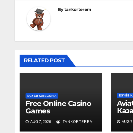
By
tankorterem
RELATED POST
EGYÉB K
EGYÉB KATEGÓRIA
Avia
Free Online Casino
Каза
Games
взл
AUG 7, 2026
TANKORTEREM
AUG 7,
ста