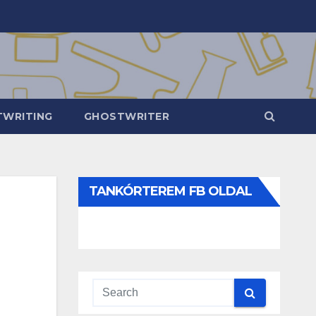
WRITING
GHOSTWRITER
TANKÓRTEREM FB OLDAL