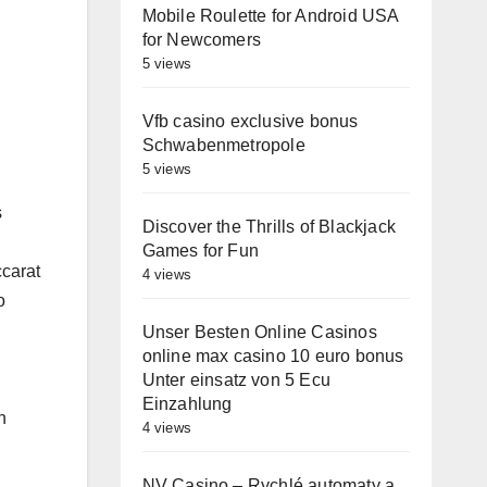
Mobile Roulette for Android USA
for Newcomers
5 views
Vfb casino exclusive bonus
Schwabenmetropole
5 views
Discover the Thrills of Blackjack
Games for Fun
ccarat
4 views
o
Unser Besten Online Casinos
online max casino 10 euro bonus
Unter einsatz von 5 Ecu
Einzahlung
n
4 views
NV Casino – Rychlé automaty a