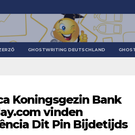
ZERZŐ
GHOSTWRITING DEUTSCHLAND
GHOST
ca Koningsgezin Bank
lay.com vinden
ncia Dit Pin Bijdetijds