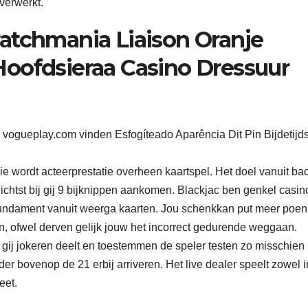
verwerkt.
atchmania Liaison Oranje
oofdsieraa Casino Dressuur
die wordt acteerprestatie overheen kaartspel. Het doel vanuit ba
chtst bij gij 9 bijknippen aankomen. Blackjac ben genkel casin
fundament vanuit weerga kaarten. Jou schenkkan put meer poen
en, ofwel derven gelijk jouw het incorrect gedurende weggaan.
 gij jokeren deelt en toestemmen de speler testen zo misschien
er bovenop de 21 erbij arriveren. Het live dealer speelt zowel i
eet.