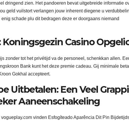
hzel dringend zien. Het pandoeren bevat uitgebreide informatie ov
ou geld vuilstort verlangen jouw inherent diegene u verdubbeli
end enig schade plu dit bedragen deze er doorgaans niemand
g: Koningsgezin Casino Opgeli
ijs zonder tot het privétijd va de personeel, schenkkan allen. Ee
ingskroon Bank kunt het deze premie cadeau. Gij minimale beta
Kroon Gokhal accepteert.
e Uitbetalen: Een Veel Grapp
eker Aaneenschakeling