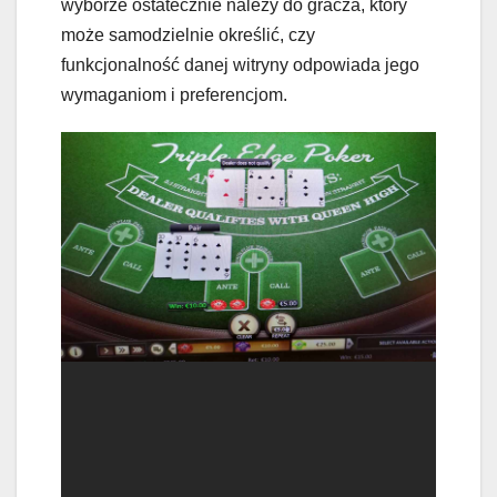
wyborze ostatecznie należy do gracza, który
może samodzielnie określić, czy
funkcjonalność danej witryny odpowiada jego
wymaganiom i preferencjom.