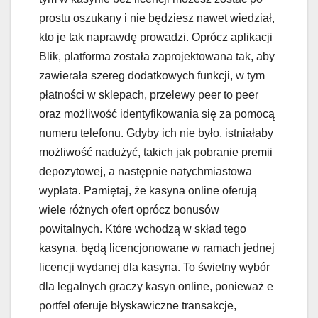
prostu oszukany i nie będziesz nawet wiedział,
kto je tak naprawdę prowadzi. Oprócz aplikacji
Blik, platforma została zaprojektowana tak, aby
zawierała szereg dodatkowych funkcji, w tym
płatności w sklepach, przelewy peer to peer
oraz możliwość identyfikowania się za pomocą
numeru telefonu. Gdyby ich nie było, istniałaby
możliwość nadużyć, takich jak pobranie premii
depozytowej, a następnie natychmiastowa
wypłata. Pamiętaj, że kasyna online oferują
wiele różnych ofert oprócz bonusów
powitalnych. Które wchodzą w skład tego
kasyna, będą licencjonowane w ramach jednej
licencji wydanej dla kasyna. To świetny wybór
dla legalnych graczy kasyn online, ponieważ e
portfel oferuje błyskawiczne transakcje,