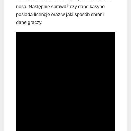
nosa. Następnie sprawdź czy dane kasyno
posiada licencje oraz w jaki sposób chroni
dane graczy.