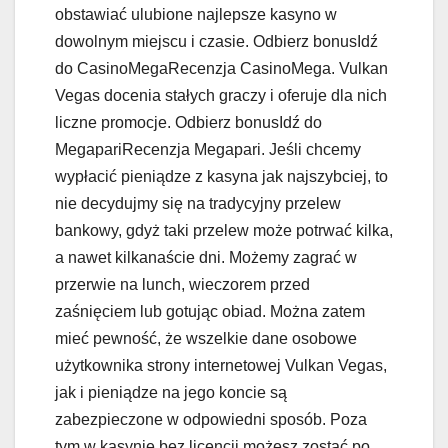
obstawiać ulubione najlepsze kasyno w
dowolnym miejscu i czasie. Odbierz bonusIdź
do CasinoMegaRecenzja CasinoMega. Vulkan
Vegas docenia stałych graczy i oferuje dla nich
liczne promocje. Odbierz bonusIdź do
MegapariRecenzja Megapari. Jeśli chcemy
wypłacić pieniądze z kasyna jak najszybciej, to
nie decydujmy się na tradycyjny przelew
bankowy, gdyż taki przelew może potrwać kilka,
a nawet kilkanaście dni. Możemy zagrać w
przerwie na lunch, wieczorem przed
zaśnięciem lub gotując obiad. Można zatem
mieć pewność, że wszelkie dane osobowe
użytkownika strony internetowej Vulkan Vegas,
jak i pieniądze na jego koncie są
zabezpieczone w odpowiedni sposób. Poza
tym w kasynie bez licencji możesz zostać po