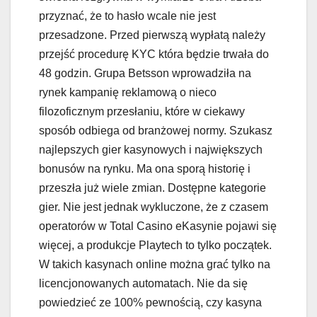
przyznać, że to hasło wcale nie jest
przesadzone. Przed pierwszą wypłatą należy
przejść procedurę KYC która będzie trwała do
48 godzin. Grupa Betsson wprowadziła na
rynek kampanię reklamową o nieco
filozoficznym przesłaniu, które w ciekawy
sposób odbiega od branżowej normy. Szukasz
najlepszych gier kasynowych i największych
bonusów na rynku. Ma ona sporą historię i
przeszła już wiele zmian. Dostępne kategorie
gier. Nie jest jednak wykluczone, że z czasem
operatorów w Total Casino eKasynie pojawi się
więcej, a produkcje Playtech to tylko początek.
W takich kasynach online można grać tylko na
licencjonowanych automatach. Nie da się
powiedzieć ze 100% pewnością, czy kasyna