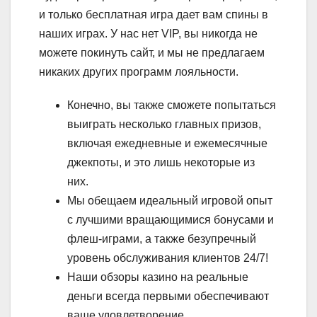
и только бесплатная игра дает вам спины в
наших играх. У нас нет VIP, вы никогда не
можете покинуть сайт, и мы не предлагаем
никаких других программ лояльности.
Конечно, вы также сможете попытаться
выиграть несколько главных призов,
включая ежедневные и ежемесячные
джекпоты, и это лишь некоторые из
них.
Мы обещаем идеальный игровой опыт
с лучшими вращающимися бонусами и
флеш-играми, а также безупречный
уровень обслуживания клиентов 24/7!
Наши обзоры казино на реальные
деньги всегда первыми обеспечивают
ваше удовлетворение.