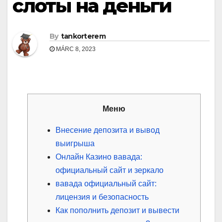
слоты на деньги
By
tankorterem
MÁRC 8, 2023
Меню
Внесение депозита и вывод
выигрыша
Онлайн Казино вавада:
официальный сайт и зеркало
вавада официальный сайт:
лицензия и безопасность
Как пополнить депозит и вывести