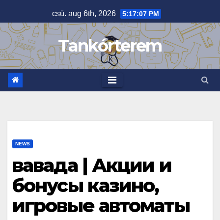
Skip
csü. aug 6th, 2026
5:17:08 PM
to
content
Tankórterem
NEWS
вавада | Акции и
бонусы казино,
игровые автоматы