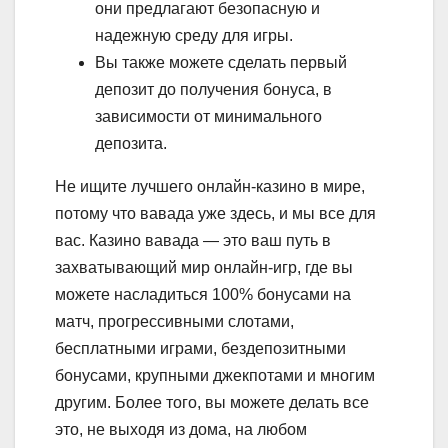
они предлагают безопасную и
надежную среду для игры.
Вы также можете сделать первый
депозит до получения бонуса, в
зависимости от минимального
депозита.
Не ищите лучшего онлайн-казино в мире,
потому что вавада уже здесь, и мы все для
вас. Казино вавада — это ваш путь в
захватывающий мир онлайн-игр, где вы
можете насладиться 100% бонусами на
матч, прогрессивными слотами,
бесплатными играми, бездепозитными
бонусами, крупными джекпотами и многим
другим. Более того, вы можете делать все
это, не выходя из дома, на любом