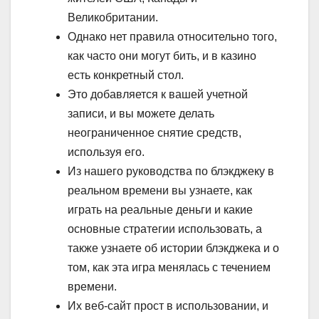
Великобритании.
Однако нет правила относительно того,
как часто они могут бить, и в казино
есть конкретный стол.
Это добавляется к вашей учетной
записи, и вы можете делать
неограниченное снятие средств,
используя его.
Из нашего руководства по блэкджеку в
реальном времени вы узнаете, как
играть на реальные деньги и какие
основные стратегии использовать, а
также узнаете об истории блэкджека и о
том, как эта игра менялась с течением
времени.
Их веб-сайт прост в использовании, и