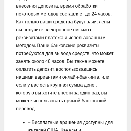
внесения депозита, время обработки
некоторых методов составляет до 24 часов.
Как только ваши средства будут зачислены,
вы получите электронное письмо с
реквизитами платежа и использованным
методом. Ваши банковские реквизиты
потребуются для вывода средств, что может
занять около 48 часов. Вы также можете
оплатить депозит, воспользовавшись
нашими вариантами онлайн-банкинга, или,
если у вас есть крупная сумма денег,
которую вы хотите внести за один раз, вы
можете использовать прямой банковский
перевод.
– Бесплатные вращения доступны для
жителей США, Канады и