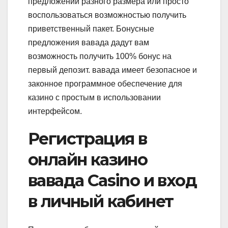
предложений разного размера или просто
воспользоваться возможностью получить
приветственный пакет. Бонусные
предложения вавада дадут вам
возможность получить 100% бонус на
первый депозит. вавада имеет безопасное и
законное программное обеспечение для
казино с простым в использовании
интерфейсом.
Регистрация в
онлайн казино
вавада Casino и вход
в личный кабинет