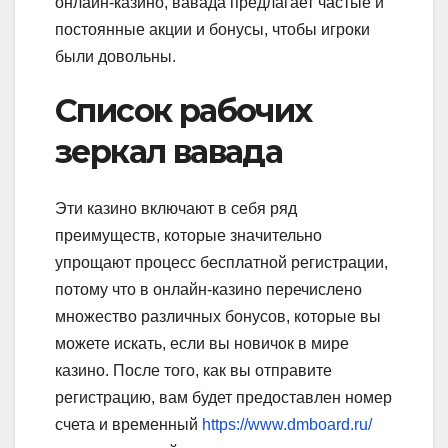
онлайн-казино, вавада предлагает частые и
постоянные акции и бонусы, чтобы игроки
были довольны.
Список рабочих
зеркал вавада
Эти казино включают в себя ряд
преимуществ, которые значительно
упрощают процесс бесплатной регистрации,
потому что в онлайн-казино перечислено
множество различных бонусов, которые вы
можете искать, если вы новичок в мире
казино. После того, как вы отправите
регистрацию, вам будет предоставлен номер
счета и временный
https://www.dmboard.ru/