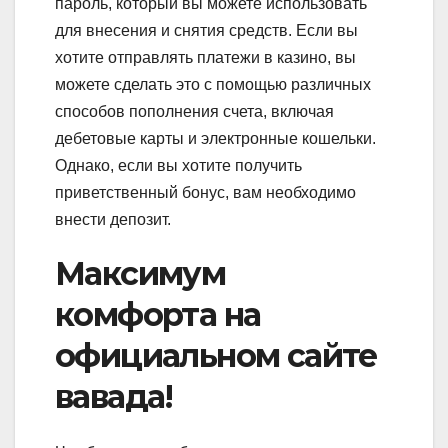
пароль, который вы можете использовать
для внесения и снятия средств. Если вы
хотите отправлять платежи в казино, вы
можете сделать это с помощью различных
способов пополнения счета, включая
дебетовые карты и электронные кошельки.
Однако, если вы хотите получить
приветственный бонус, вам необходимо
внести депозит.
Максимум
комфорта на
официальном сайте
вавада!