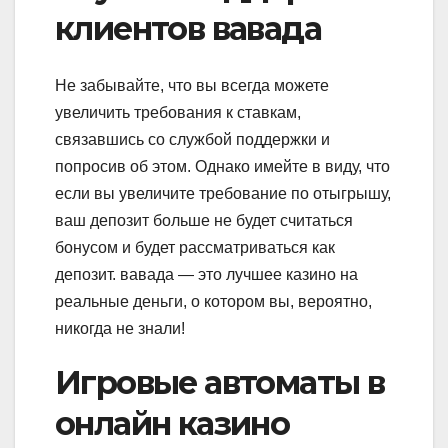
клиентов вавада
Не забывайте, что вы всегда можете
увеличить требования к ставкам,
связавшись со службой поддержки и
попросив об этом. Однако имейте в виду, что
если вы увеличите требование по отыгрышу,
ваш депозит больше не будет считаться
бонусом и будет рассматриваться как
депозит. вавада — это лучшее казино на
реальные деньги, о котором вы, вероятно,
никогда не знали!
Игровые автоматы в
онлайн казино