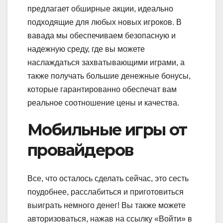
предлагает обширные акции, идеально
подходящие для любых новых игроков. В
вавада мы обеспечиваем безопасную и
надежную среду, где вы можете
наслаждаться захватывающими играми, а
также получать большие денежные бонусы,
которые гарантированно обеспечат вам
реальное соотношение цены и качества.
Мобильные игры от
провайдеров
Все, что осталось сделать сейчас, это сесть
поудобнее, расслабиться и приготовиться
выиграть немного денег! Вы также можете
авторизоваться, нажав на ссылку «Войти» в