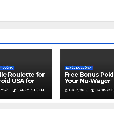
ATEGÓRIA
EGYÉB KATEGÓRIA
le Roulette for
Free Bonus Poki
oid USA for
Your No-Wager
comers
Ticket to the Big
 2026
TANKORTEREM
AUG 7, 2026
TANKORT
Win