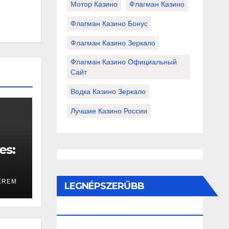
Мотор Казино
Флагман Казино
Флагман Казино Бонус
Флагман Казино Зеркало
Флагман Казино Официальный
Сайт
Водка Казино Зеркало
Лучшие Казино России
es:
EREM
LEGNÉPSZERŰBB
BEJEGYZÉSEK ÉS OLDALAK