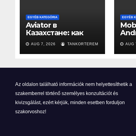
EGYÉB KATEGÓRIA
EGYÉB K
Aviator в
Mobi
Казахстане: как
Andr
взлётная полоса
New
AUG 7, 2026
TANKORTEREM
AUG 
стала игровой
Az oldalon található információk nem helyettesíthetik a
szakemberrel történő személyes konzultációt és
kivizsgálást, ezért kérjük, minden esetben forduljon
szakorvoshoz!