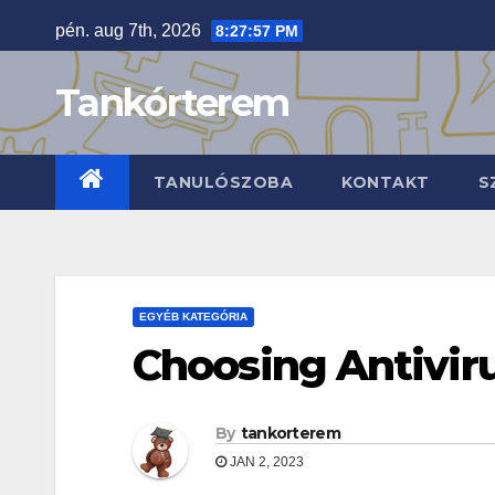
Skip
pén. aug 7th, 2026
8:27:57 PM
to
content
Tankórterem
TANULÓSZOBA
KONTAKT
S
EGYÉB KATEGÓRIA
Choosing Antivir
By
tankorterem
JAN 2, 2023