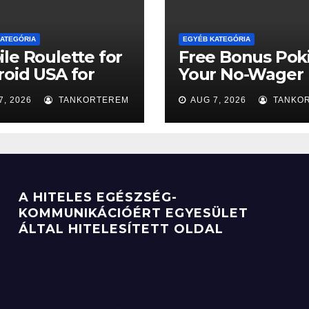
ATEGÓRIA
EGYÉB KATEGÓRIA
le Roulette for
Free Bonus Poki
oid USA for
Your No-Wager
comers
Ticket to the Bi
7, 2026
TANKORTEREM
AUG 7, 2026
TANKO
Win
A HITELES EGÉSZSÉG-
KOMMUNIKÁCIÓÉRT EGYESÜLET
ÁLTAL HITELESÍTETT OLDAL