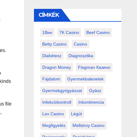
CÍMKÉK
t
1Вин
7K Casino
Beef Casino
Betty Casino
Casino
es.
Diabétesz
Diagnosztika
Dragon Money
Flagman Казино
n
Fájdalom
Gyermekbalesetek
 kinds
Gyermekgyógyászat
Gyász
Infekciókontroll
Inkontinencia
s file
,
Lex Casino
Légút
Megfigyelés
Mellstroy Casino
l