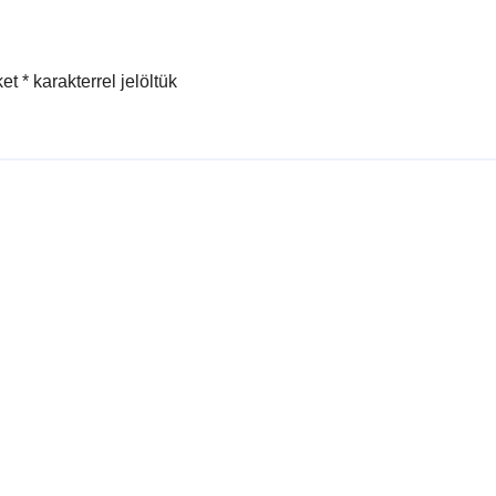
ket
*
karakterrel jelöltük