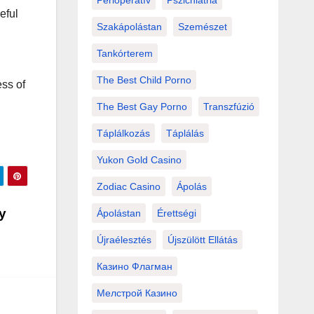
Perioperatív
Pszichiátria
eful
Szakápolástan
Szemészet
Tankórterem
The Best Child Porno
ess of
The Best Gay Porno
Transzfúzió
Táplálkozás
Táplálás
Yukon Gold Casino
Zodiac Casino
Ápolás
 y
Ápolástan
Érettségi
Újraélesztés
Újszülött Ellátás
Казино Флагман
Мелстрой Казино