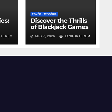
EGYÉB KATEGÓRIA
es:
Discover the Thrills
of Blackjack Games
g
for Fun
RTEREM
AUG 7, 2026
TANKORTEREM