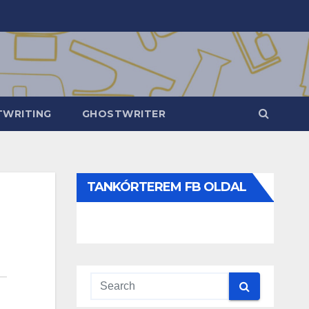
WRITING
GHOSTWRITER
TANKÓRTEREM FB OLDAL