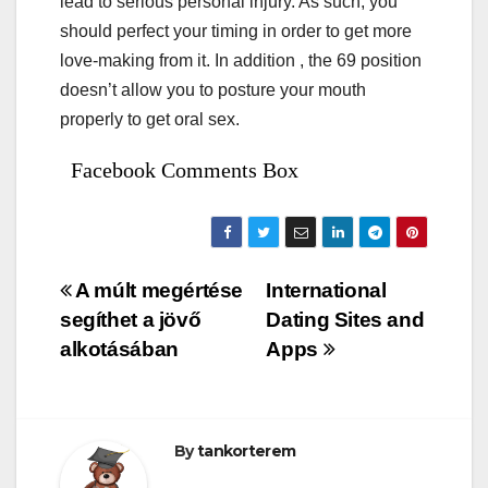
lead to serious personal injury. As such, you
should perfect your timing in order to get more
love-making from it. In addition , the 69 position
doesn’t allow you to posture your mouth
properly to get oral sex.
Facebook Comments Box
Bejegyzés
A múlt megértése
International
segíthet a jövő
Dating Sites and
navigáció
alkotásában
Apps
By
tankorterem