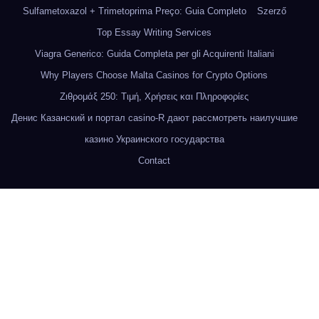
Sulfametoxazol + Trimetoprima Preço: Guia Completo
Szerző
Top Essay Writing Services
Viagra Generico: Guida Completa per gli Acquirenti Italiani
Why Players Choose Malta Casinos for Crypto Options
Ζιθρομάξ 250: Τιμή, Χρήσεις και Πληροφορίες
Денис Казанский и портал casino-R дают рассмотреть наилучшие
казино Украинского государства
Contact