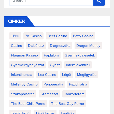
CÍMKÉK
1Вин
7K Casino
Beef Casino
Betty Casino
Casino
Diabétesz
Diagnosztika
Dragon Money
Flagman Казино
Fájdalom
Gyermekbalesetek
Gyermekgyógyászat
Gyász
Infekciókontroll
Inkontinencia
Lex Casino
Légút
Megfigyelés
Mellstroy Casino
Perioperatív
Pszichiátria
Szakápolástan
Szemészet
Tankórterem
The Best Child Porno
The Best Gay Porno
Transzfúzió
Táplálkozás
Táplálás