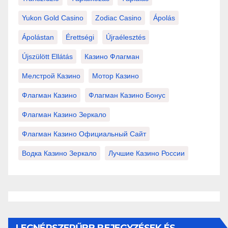
Yukon Gold Casino
Zodiac Casino
Ápolás
Ápolástan
Érettségi
Újraélesztés
Újszülött Ellátás
Казино Флагман
Мелстрой Казино
Мотор Казино
Флагман Казино
Флагман Казино Бонус
Флагман Казино Зеркало
Флагман Казино Официальный Сайт
Водка Казино Зеркало
Лучшие Казино России