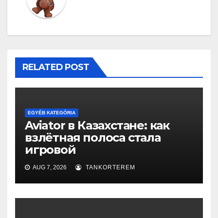
RELATED POST
EGYÉB KATEGÓRIA
Aviator в Казахстане: как
взлётная полоса стала
игровой
AUG 7, 2026
TANKORTEREM