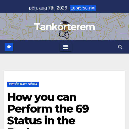
Skip
pén. aug 7th, 2026
10:45:56 PM
to
content
Tankórterem
EGYÉB KATEGÓRIA
How you can
Perform the 69
Status in the