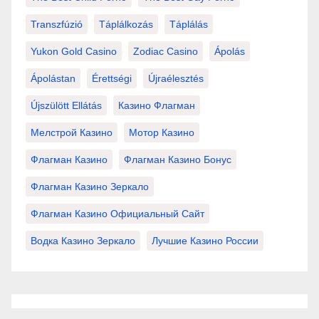
Transzfúzió
Táplálkozás
Táplálás
Yukon Gold Casino
Zodiac Casino
Ápolás
Ápolástan
Érettségi
Újraélesztés
Újszülött Ellátás
Казино Флагман
Мелстрой Казино
Мотор Казино
Флагман Казино
Флагман Казино Бонус
Флагман Казино Зеркало
Флагман Казино Официальный Сайт
Водка Казино Зеркало
Лучшие Казино России