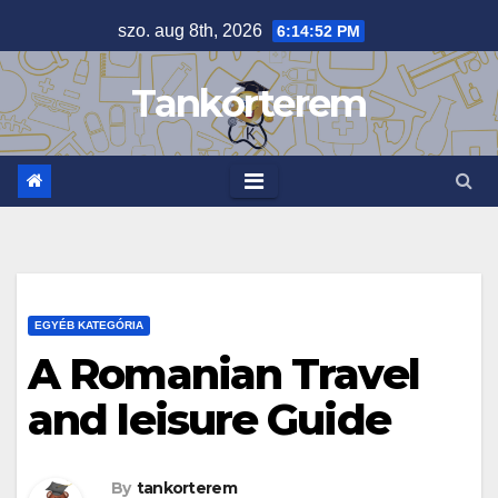
Skip
szo. aug 8th, 2026
6:14:53 PM
to
content
Tankórterem
EGYÉB KATEGÓRIA
A Romanian Travel
and leisure Guide
By
tankorterem