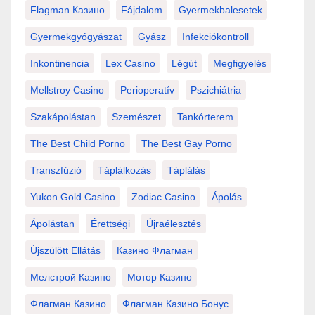
Flagman Казино
Fájdalom
Gyermekbalesetek
Gyermekgyógyászat
Gyász
Infekciókontroll
Inkontinencia
Lex Casino
Légút
Megfigyelés
Mellstroy Casino
Perioperatív
Pszichiátria
Szakápolástan
Szemészet
Tankórterem
The Best Child Porno
The Best Gay Porno
Transzfúzió
Táplálkozás
Táplálás
Yukon Gold Casino
Zodiac Casino
Ápolás
Ápolástan
Érettségi
Újraélesztés
Újszülött Ellátás
Казино Флагман
Мелстрой Казино
Мотор Казино
Флагман Казино
Флагман Казино Бонус