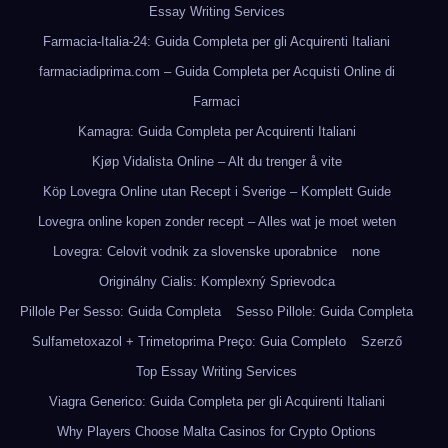
Essay Writing Services
Farmacia-Italia-24: Guida Completa per gli Acquirenti Italiani
farmaciadiprima.com – Guida Completa per Acquisti Online di
Farmaci
Kamagra: Guida Completa per Acquirenti Italiani
Kjøp Vidalista Online – Alt du trenger å vite
Köp Lovegra Online utan Recept i Sverige – Komplett Guide
Lovegra online kopen zonder recept – Alles wat je moet weten
Lovegra: Celovit vodnik za slovenske uporabnice
none
Originálny Cialis: Komplexný Sprievodca
Pillole Per Sesso: Guida Completa
Sesso Pillole: Guida Completa
Sulfametoxazol + Trimetoprima Preço: Guia Completo
Szerző
Top Essay Writing Services
Viagra Generico: Guida Completa per gli Acquirenti Italiani
Why Players Choose Malta Casinos for Crypto Options