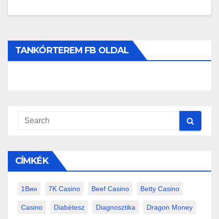
TANKÓRTEREM FB OLDAL
CÍMKÉK
1Вин
7K Casino
Beef Casino
Betty Casino
Casino
Diabétesz
Diagnosztika
Dragon Money