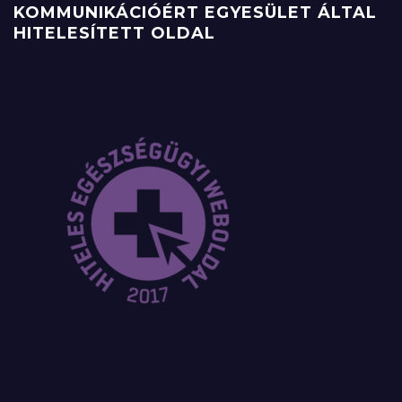
KOMMUNIKÁCIÓÉRT EGYESÜLET ÁLTAL
HITELESÍTETT OLDAL