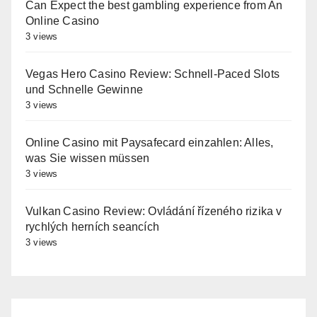
Can Expect the best gambling experience from An
Online Casino
3 views
Vegas Hero Casino Review: Schnell‑Paced Slots
und Schnelle Gewinne
3 views
Online Casino mit Paysafecard einzahlen: Alles,
was Sie wissen müssen
3 views
Vulkan Casino Review: Ovládání řízeného rizika v
rychlých herních seancích
3 views