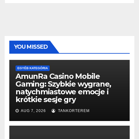
YOU MISSED
EGYÉB KATEGÓRIA
AmunRa Casino Mobile
Gaming: Szybkie wygrane,
natychmiastowe emocje i
krótkie sesje gry
AUG 7, 2026
TANKORTEREM