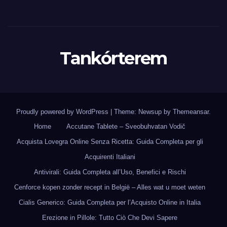
Tankórterem
Proudly powered by WordPress
|
Theme: Newsup by
Themeansar
.
Home
Accutane Tablete – Sveobuhvatan Vodič
Acquista Lovegra Online Senza Ricetta: Guida Completa per gli
Acquirenti Italiani
Antivirali: Guida Completa all’Uso, Benefici e Rischi
Cenforce kopen zonder recept in België – Alles wat u moet weten
Cialis Generico: Guida Completa per l’Acquisto Online in Italia
Erezione in Pillole: Tutto Ciò Che Devi Sapere