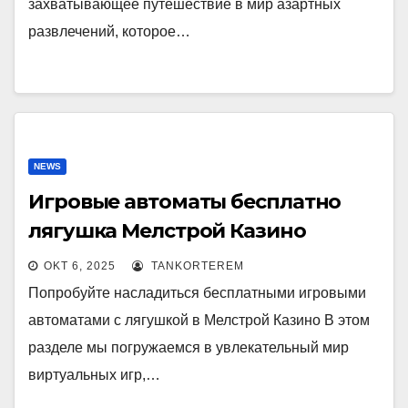
захватывающее путешествие в мир азартных
развлечений, которое…
NEWS
Игровые автоматы бесплатно
лягушка Мелстрой Казино
OKT 6, 2025
TANKORTEREM
Попробуйте насладиться бесплатными игровыми
автоматами с лягушкой в Мелстрой Казино В этом
разделе мы погружаемся в увлекательный мир
виртуальных игр,…