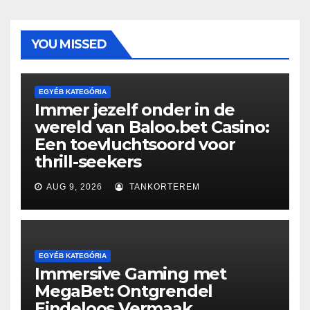
YOU MISSED
EGYÉB KATEGÓRIA
Immer jezelf onder in de
wereld van Baloo.bet Casino:
Een toevluchtsoord voor
thrill-seekers
AUG 9, 2026
TANKORTEREM
EGYÉB KATEGÓRIA
Immersive Gaming met
MegaBet: Ontgrendel
Eindeloos Vermaak