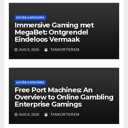
EGYÉB KATEGÓRIA
Immersive Gaming met
MegaBet: Ontgrendel
Eindeloos Vermaak
AUG 9, 2026
TANKORTEREM
EGYÉB KATEGÓRIA
Free Port Machines: An
Overview to Online Gambling
Enterprise Gamings
AUG 9, 2026
TANKORTEREM