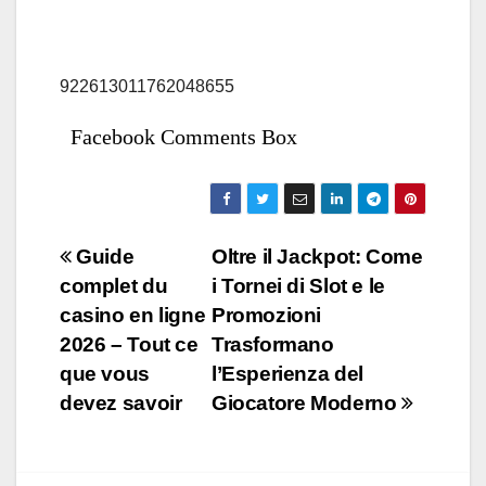
922613011762048655
Facebook Comments Box
Bejegyzés
Guide
Oltre il Jackpot: Come
complet du
i Tornei di Slot e le
navigáció
casino en ligne
Promozioni
2026 – Tout ce
Trasformano
que vous
l’Esperienza del
devez savoir
Giocatore Moderno