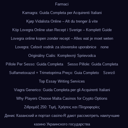
Farmaci
Kamagra: Guida Completa per Acquirenti Italiani
Kjøp Vidalista Online – Alt du trenger å vite
Köp Lovegra Online utan Recept i Sverige – Komplett Guide
Lovegra online kopen zonder recept – Alles wat je moet weten
Lovegra: Celovit vodnik za slovenske uporabnice
none
Originálny Cialis: Komplexný Sprievodca
Pillole Per Sesso: Guida Completa
Sesso Pillole: Guida Completa
Sulfametoxazol + Trimetoprima Preço: Guia Completo
Szerző
Top Essay Writing Services
Viagra Generico: Guida Completa per gli Acquirenti Italiani
Why Players Choose Malta Casinos for Crypto Options
Ζιθρομάξ 250: Τιμή, Χρήσεις και Πληροφορίες
Денис Казанский и портал casino-R дают рассмотреть наилучшие
казино Украинского государства