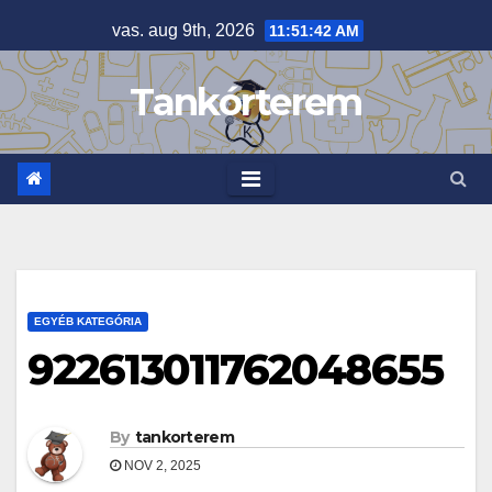
Skip
vas. aug 9th, 2026
11:51:42 AM
to
content
Tankórterem
EGYÉB KATEGÓRIA
922613011762048655
By
tankorterem
NOV 2, 2025