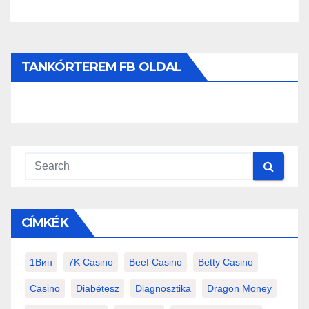
TANKÓRTEREM FB OLDAL
CÍMKÉK
1Вин
7K Casino
Beef Casino
Betty Casino
Casino
Diabétesz
Diagnosztika
Dragon Money