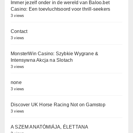
Immer jezelf onder in de wereld van Baloo.bet
Casino: Een toevluchtsoord voor thrill-seekers
3 views
Contact
3 views
MonsterWin Casino: Szybkie Wygrane &
Intensywna Akcja na Slotach
3 views
none
3 views
Discover UK Horse Racing Not on Gamstop
3 views
A SZEM ANATÓMIÁJA, ÉLETTANA