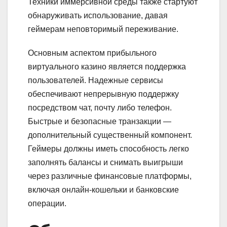
Техники иммерсивной среды также стартуют
обнаруживать использование, давая
геймерам неповторимый переживание.
Основным аспектом прибыльного
виртуального казино является поддержка
пользователей. Надежные сервисы
обеспечивают непрерывную поддержку
посредством чат, почту либо телефон.
Быстрые и безопасные транзакции —
дополнительный существенный компонент.
Геймеры должны иметь способность легко
заполнять балансы и снимать выигрыши
через различные финансовые платформы,
включая онлайн-кошельки и банковские
операции.