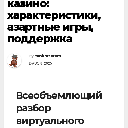
казино:
характеристики,
азартные игры,
поддержка
By
tankorterem
AUG 8, 2025
Всеобъемлющий
разбор
виртуального