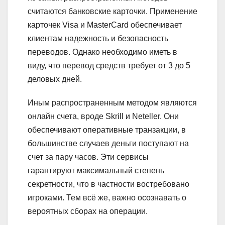
считаются банковские карточки. Применение
карточек Visa и MasterCard обеспечивает
клиентам надежность и безопасность
переводов. Однако необходимо иметь в
виду, что перевод средств требует от 3 до 5
деловых дней.
Иным распространенным методом являются
онлайн счета, вроде Skrill и Neteller. Они
обеспечивают оперативные транзакции, в
большинстве случаев деньги поступают на
счет за пару часов. Эти сервисы
гарантируют максимальный степень
секретности, что в частности востребовано
игроками. Тем всё же, важно осознавать о
вероятных сборах на операции.