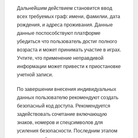
Дальнейшим действием становится ввод
всех требуемых граф: имени, фамилии, дата
рождения, и адреса проживания. Данные
данные поспособствуют платформе
убедиться что пользователь достиг полного
возраста и может принимать участие в играх.
Учтите, что применение неправдивой
информации может привести к приостановке
учетной записи.
По завершении внесения индивидуальных
данных пользователю рекомендуют создать
безопасный код доступа. Рекомендуется
задействовать сочетание включающую
знаков, номеров и спецсимволов для
усиления безопасности. Последним этапом