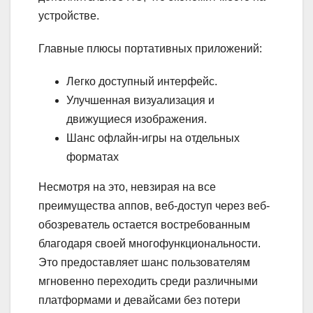
устройстве.
Главные плюсы портативных приложений:
Легко доступный интерфейс.
Улучшенная визуализация и
движущиеся изображения.
Шанс офлайн-игры на отдельных
форматах
Несмотря на это, невзирая на все
преимущества аппов, веб-доступ через веб-
обозреватель остается востребованным
благодаря своей многофункциональности.
Это предоставляет шанс пользователям
мгновенно переходить среди различными
платформами и девайсами без потери