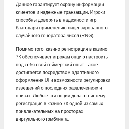
Данное гарантирует охрану информации
клиентов и надежные транзакции. Игроки
способны доверять в надежности игр
благодаря применению лицензированного
случайного генератора чисел (RNG).
Помимо того, казино регистрация в казино
7К обеспечивает игрокам опцию настроить
под себя свой геймерский опыт. Такое
достигается посредством адаптивного
оформления UI и возможности регулировки
извещений о последних развлечениях и
призах. Любые эти опции делают систему
регистрация в казино 7К одной из самых
привлекательных на просторах
виртуального гэмблинга.