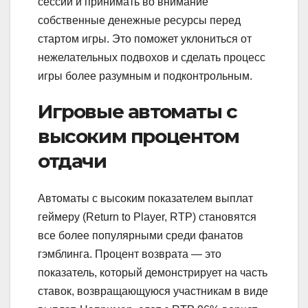
сессии и принимать во внимание
собственные денежные ресурсы перед
стартом игры. Это поможет уклониться от
нежелательных подвохов и сделать процесс
игры более разумным и подконтрольным.
Игровые автоматы с
высоким процентом
отдачи
Автоматы с высоким показателем выплат
геймеру (Return to Player, RTP) становятся
все более популярными среди фанатов
гэмблинга. Процент возврата — это
показатель, который демонстрирует на часть
ставок, возвращающуюся участникам в виде