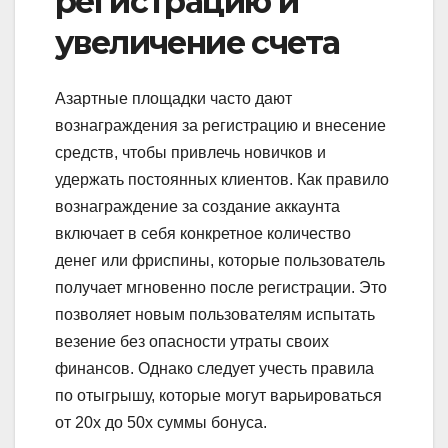
регистрацию и
увеличение счета
Азартные площадки часто дают
вознаграждения за регистрацию и внесение
средств, чтобы привлечь новичков и
удержать постоянных клиентов. Как правило
вознаграждение за создание аккаунта
включает в себя конкретное количество
денег или фриспины, которые пользователь
получает мгновенно после регистрации. Это
позволяет новым пользователям испытать
везение без опасности утраты своих
финансов. Однако следует учесть правила
по отыгрышу, которые могут варьироваться
от 20x до 50x суммы бонуса.