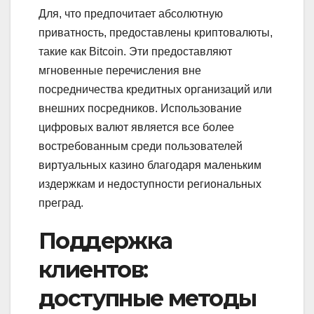
Для, что предпочитает абсолютную
приватность, предоставлены криптовалюты,
такие как Bitcoin. Эти предоставляют
мгновенные перечисления вне
посредничества кредитных организаций или
внешних посредников. Использование
цифровых валют является все более
востребованным среди пользователей
виртуальных казино благодаря маленьким
издержкам и недоступности региональных
преград.
Поддержка
клиентов:
доступные методы