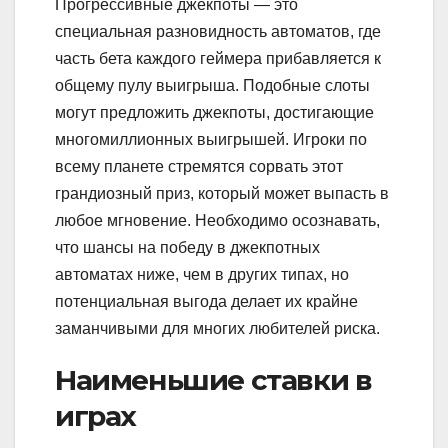
Прогрессивные джекпоты — это
специальная разновидность автоматов, где
часть бета каждого геймера прибавляется к
общему пулу выигрыша. Подобные слоты
могут предложить джекпоты, достигающие
многомиллионных выигрышей. Игроки по
всему планете стремятся сорвать этот
грандиозный приз, который может выпасть в
любое мгновение. Необходимо осознавать,
что шансы на победу в джекпотных
автоматах ниже, чем в других типах, но
потенциальная выгода делает их крайне
заманчивыми для многих любителей риска.
Наименьшие ставки в
играх