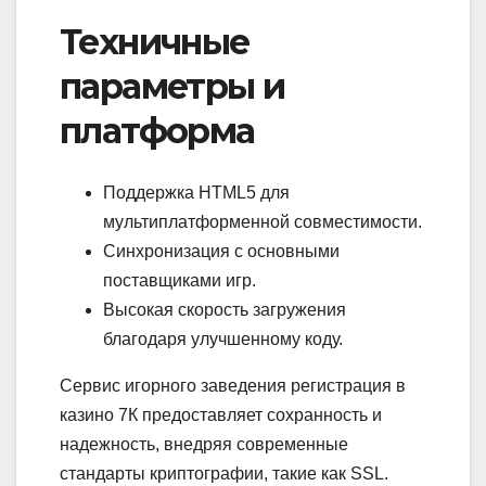
Техничные
параметры и
платформа
Поддержка HTML5 для
мультиплатформенной совместимости.
Синхронизация с основными
поставщиками игр.
Высокая скорость загружения
благодаря улучшенному коду.
Сервис игорного заведения регистрация в
казино 7К предоставляет сохранность и
надежность, внедряя современные
стандарты криптографии, такие как SSL.