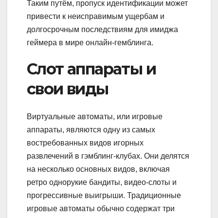
Таким путём, пропуск идентификации может
привести к неисправимым ущербам и
долгосрочным последствиям для имиджа
геймера в мире онлайн-гемблинга.
Слот аппараты и
свои виды
Виртуальные автоматы, или игровые
аппараты, являются одну из самых
востребованных видов игорных
развлечений в гэмблинг-клубах. Они делятся
на несколько основных видов, включая
ретро однорукие бандиты, видео-слоты и
прогрессивные выигрыши. Традиционные
игровые автоматы обычно содержат три