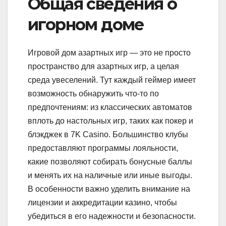
Общая сведения о
игорном доме
Игровой дом азартных игр — это не просто
пространство для азартных игр, а целая
среда увеселений. Тут каждый геймер имеет
возможность обнаружить что-то по
предпочтениям: из классических автоматов
вплоть до настольных игр, таких как покер и
блэкджек в 7K Casino. Большинство клубы
предоставляют программы лояльности,
какие позволяют собирать бонусные баллы
и менять их на наличные или иные выгоды.
В особенности важно уделить внимание на
лицензии и аккредитации казино, чтобы
убедиться в его надежности и безопасности.