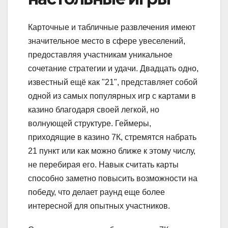
Карточные и табличные развлечения имеют
значительное место в сфере увеселений,
предоставляя участникам уникальное
сочетание стратегии и удачи. Двадцать одно,
известный ещё как "21", представляет собой
одной из самых популярных игр с картами в
казино благодаря своей легкой, но
волнующей структуре. Геймеры,
приходящие в казино 7К, стремятся набрать
21 пункт или как можно ближе к этому числу,
не перебирая его. Навык считать карты
способно заметно повысить возможности на
победу, что делает раунд еще более
интересной для опытных участников.