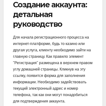
Создание аккаунта:
детальная
руководство
Для начала регистрационного процесса на
интернет-платформе, будь то казино или
другая услуга, клиенту необходимо зайти на
главную страницу. Как правило элемент
"Регистрация" размещена в верхнем правом
углу домашней страницы. Кликнув на эту
ссылку, появится форма для заполнения
информации. Необходимо задействовать
текущий электронный адрес и номер
телефона, так как они могут понадобиться
для подтверждения аккаунта.