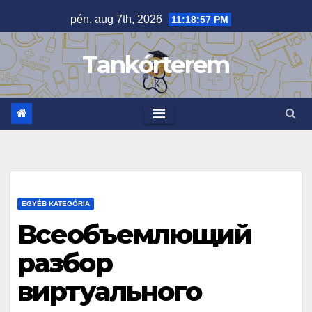
Skip
pén. aug 7th, 2026
11:18:58 PM
to
content
Tankórterem
EGYÉB KATEGÓRIA
Всеобъемлющий
разбор
виртуального