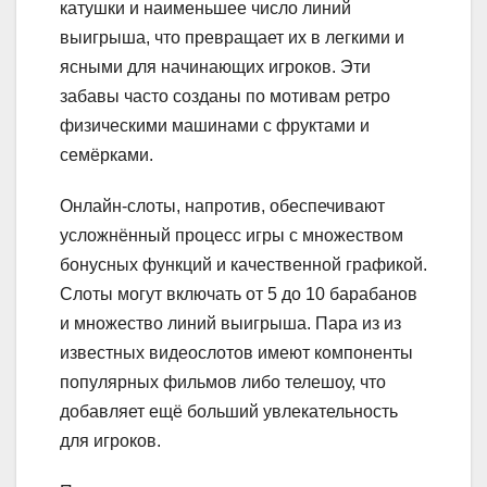
катушки и наименьшее число линий
выигрыша, что превращает их в легкими и
ясными для начинающих игроков. Эти
забавы часто созданы по мотивам ретро
физическими машинами с фруктами и
семёрками.
Онлайн-слоты, напротив, обеспечивают
усложнённый процесс игры с множеством
бонусных функций и качественной графикой.
Слоты могут включать от 5 до 10 барабанов
и множество линий выигрыша. Пара из из
известных видеослотов имеют компоненты
популярных фильмов либо телешоу, что
добавляет ещё больший увлекательность
для игроков.