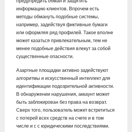
предупредить обман и защитить
информацию клиентов. Впрочем есть
методы обмануть подобные системы,
например, задействуя фиктивные бумаги
или оформляя ряд профилей. Такое вполне
может казаться привлекательным, тем не
менее подобные действия влекут за собой
существенные опасности.
Азартные площадки активно задействуют
алгоритмы и искусственный интеллект для
идентификации подозрительной активности.
В обнаружении нарушения, аккаунт может
быть заблокирован без права на возврат.
Сверх того, пользователь может встретиться
с потерей всех средств на счете и в том
числе и с с юридическими последствиями.