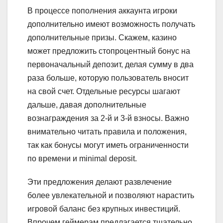
В процессе пополнения аккаунта игроки
дополнительно имеют возможность получать
дополнительные призы. Скажем, казино
может предложить стопроцентный бонус на
первоначальный депозит, делая сумму в два
раза больше, которую пользователь вносит
на свой счет. Отдельные ресурсы шагают
дальше, давая дополнительные
вознаграждения за 2-й и 3-й взносы. Важно
внимательно читать правила и положения,
так как бонусы могут иметь ограниченности
по времени и minimal deposit.
Эти предложения делают развлечение
более увлекательной и позволяют нарастить
игровой баланс без крупных инвестиций.
Впрочем геймерам предлагается тщательно