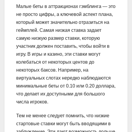
Малые беты в аттракционах гэмблинга — это
не просто цифры, а ключевой аспект плана,
который может значительно отразиться на
геймплей. Самая низкая ставка задает
самую низкую размер ставки, которую
участник должен поставить, чтобы войти в
игру. В игры и казино, эти ставки могут
колебаться от некоторых центов до
некоторых баксов. Например, на
виртуальных слотах нередко наблюдаются
минимальные беты от 0.10 или 0.20 доллара,
что делает их доступными для большого
числа игроков.
Тем не менее следует помнить, что низкие
стартовые ставки могут быть вводящими в
заблуждение. Эти дают возможность дольше